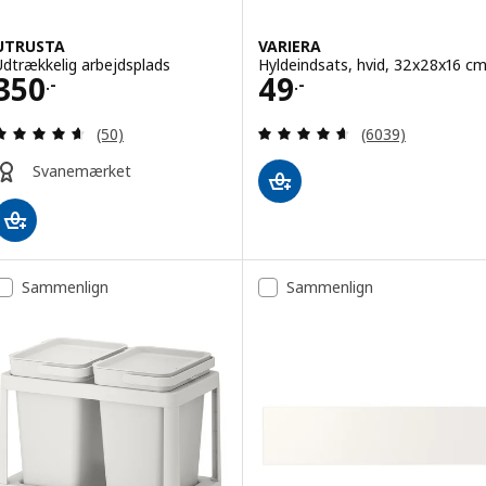
UTRUSTA
VARIERA
Udtrækkelig arbejdsplads
Hyldeindsats, hvid, 32x28x16 c
Pris 350.-
Pris 49.-
350
49
.-
.-
Anmeld: 4.6 ud af 5 Stjerner. Anmeldelser i alt:
Anmeld: 4.6 ud af
(50)
(6039)
Svanemærket
Sammenlign
Sammenlign