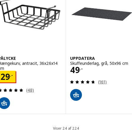
PÅLYCKE
UPPDATERA
Hængekurv, antracit, 36x26x14
Skuffeunderlag, grå, 50x96 cm
Pris 49.-
49
cm
.-
Pris 29.-
29
.-
Anmeld: 4.7 ud af
(161)
Anmeld: 4.9 ud af 5 Stjerner. Anmeldelser i alt:
(48)
Viser 24 af 224