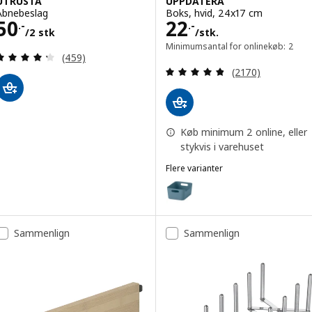
UTRUSTA
UPPDATERA
Åbnebeslag
Boks, hvid, 24x17 cm
Pris 50.-/2 stk
Pris 22.-/stk.
50
22
.-
.-
/2 stk
/stk.
Minimumsantal for onlinekøb: 2
Anmeld: 4.3 ud af 5 Stjerner. Anmeldelser i alt:
(459)
Anmeld: 4.8 ud af
(2170)
Køb minimum 2 online, eller
stykvis i varehuset
Flere varianter
UPPDATERA
Mulighed: UPPDATERA, Boks, gr
Mulighed: UPPDATERA, Boks, rø
Sammenlign
Sammenlign
Mulighed: UPPDATERA, Boks, an