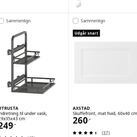
Sammenlign
Sammenlign
Udgår snart
UTRUSTA
AXSTAD
Indretning til under vask,
Skuffefront, mat hvid, 60x40 c
Pris 260.-
260
29x35x43 cm
.-
Pris 249.-
249
.-
Anmeld: 4.4 ud af
(37)