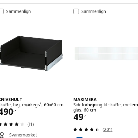
Sammenlign
Sammenlign
KNIVSHULT
MAXIMERA
Skuffe, høj, mørkegrå, 60x60 cm
Sideforhøjning til skuffe, mellem
Pris 490.-
490
glas, 60 cm
.-
Pris 49.-
49
.-
Anmeld: 3.9 ud af 5 Stjerner. Anmeldelser i alt:
(11)
Anmeld: 4.5 ud af
(201)
Svanemærket