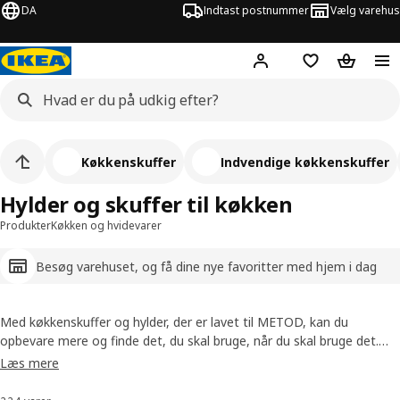
DA
Indtast postnummer
Vælg varehus
Hej!
Log ind her
Huskeliste
Kurv
Køkkenskuffer
Indvendige køkkenskuffer
Hylder og skuffer til køkken
Produkter
Køkken og hvidevarer
Besøg varehuset, og få dine nye favoritter med hjem i dag
Med køkkenskuffer og hylder, der er lavet til METOD, kan du
opbevare mere og finde det, du skal bruge, når du skal bruge det.
Med alt lige fra dybe skuffer til smarte hylder kan du holde styr på
Læs mere
gryder, tallerkener og hverdagens nødvendigheder, så de er nemme
at se, nå og få glæde af – og få mest muligt ud af hver centimeter