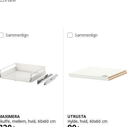
224 varer
Sorter og filtrer
af dit køkken.
Spring til resultater
Resultatliste
Sammenlign
Sammenlign
MAXIMERA
UTRUSTA
Skuffe, mellem, hvid, 60x60 cm
Hylde, hvid, 60x60 cm
.-
.-