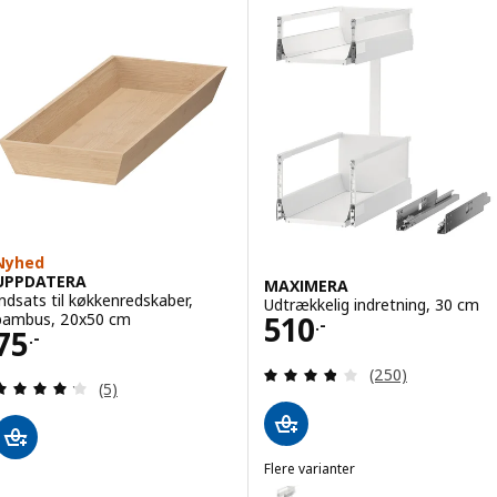
Nyhed
UPPDATERA
MAXIMERA
Indsats til køkkenredskaber,
Udtrækkelig indretning, 30 cm
Pris 510.-
bambus, 20x50 cm
510
.-
Pris 75.-
75
.-
Anmeld: 3.8 ud af
(250)
Anmeld: 4.2 ud af 5 Stjerner. Anmeldelser i alt:
(5)
Flere varianter
MAXIMERA
Mulighed: MAXIMERA, Udtrækkeli