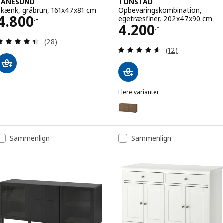
LANESUND
TONSTAD
Skænk, gråbrun, 161x47x81 cm
Opbevaringskombination,
Pris 4800.-
4.800
egetræsfiner, 202x47x90 cm
.-
Pris 4200.-
4.200
.-
Anmeld: 4.4 ud af 5 Stjerner. Anmeldelser i alt:
(28)
Anmeld: 4.6 ud af
(12)
Flere varianter
TONSTAD
Mulighed: TONSTAD, Opbevaring
Sammenlign
Sammenlign