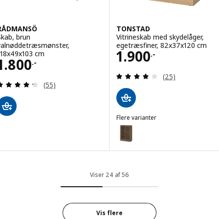
RÅDMANSÖ
TONSTAD
Skab, brun
Vitrineskab med skydelåger,
valnøddetræsmønster,
egetræsfiner, 82x37x120 cm
Pris 1900.-
1.900
118x49x103 cm
.-
Pris 1800.-
1.800
.-
Anmeld: 4 ud af 5
(25)
Anmeld: 4.3 ud af 5 Stjerner. Anmeldelser i alt:
(55)
Flere varianter
TONSTAD
Mulighed: TONSTAD, Vitrineskab
Viser 24 af 56
Vis flere