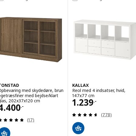
TONSTAD
KALLAX
Opbevaring med skydedøre, brun
Reol med 4 indsatser, hvid,
egetræsfiner med bejdse/klart
147x77 cm
Pris 1239.-
1.239
glas, 202x37x120 cm
.-
Pris 4400.-
4.400
.-
Anmeld: 4.6 ud af
(778)
Anmeld: 4.8 ud af 5 Stjerner. Anmeldelser i alt:
(17)