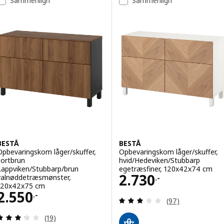
Sammenlign
Sammenlign
BESTÅ
BESTÅ
Opbevaringskom låger/skuffer,
Opbevaringskom låger/skuffer,
sortbrun
hvid/Hedeviken/Stubbarp
Lappviken/Stubbarp/brun
egetræsfiner, 120x42x74 cm
Pris 2730.-
2.730
valnøddetræsmønster,
.-
120x42x75 cm
Pris 2550.-
2.550
.-
Anmeld: 3 ud af 5
(97)
Anmeld: 3.2 ud af 5 Stjerner. Anmeldelser i alt:
(19)