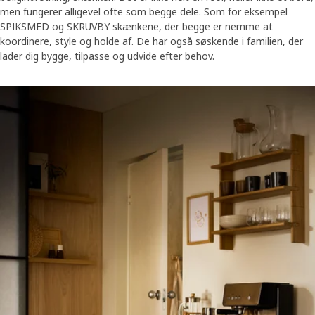
men fungerer alligevel ofte som begge dele. Som for eksempel
SPIKSMED og SKRUVBY skænkene, der begge er nemme at
koordinere, style og holde af. De har også søskende i familien, der
lader dig bygge, tilpasse og udvide efter behov.