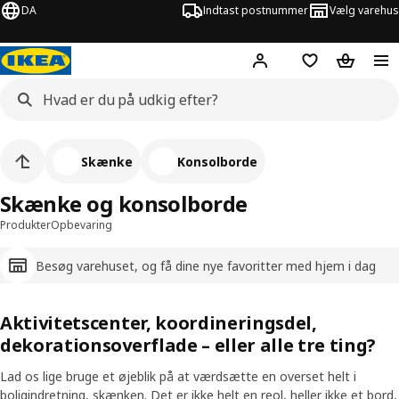
DA
Indtast postnummer
Vælg varehus
Hej!
Log ind her
Huskeliste
Kurv
Skænke
Konsolborde
Skænke og konsolborde
Produkter
Opbevaring
Besøg varehuset, og få dine nye favoritter med hjem i dag
Aktivitetscenter, koordineringsdel,
dekorationsoverflade – eller alle tre ting?
Lad os lige bruge et øjeblik på at værdsætte en overset helt i
boligindretning, skænken. Det er ikke helt en reol, heller ikke et bord,