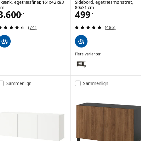
Skænk, egetræsfiner, 161x42x83
Sidebord, egetræsmønstret,
cm
80x31 cm
Pris 3600.-
Pris 499.-
3.600
499
.-
.-
Anmeld: 4.4 ud af 5 Stjerner. Anmeldelser i alt:
Anmeld: 4.7 ud af
(74)
(486)
Flere varianter
HOLMERUD
Mulighed: HOLMERUD, Sidebord
Sammenlign
Sammenlign