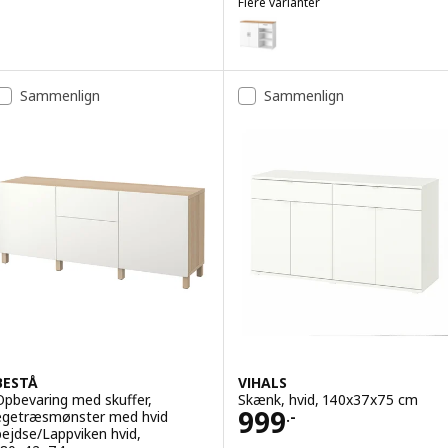
Flere varianter
SKRUVBY
Mulighed: SKRUVBY, Skænk, hvi
Sammenlign
Sammenlign
BESTÅ
VIHALS
Opbevaring med skuffer,
Skænk, hvid, 140x37x75 cm
Pris 999.-
999
egetræsmønster med hvid
.-
bejdse/Lappviken hvid,