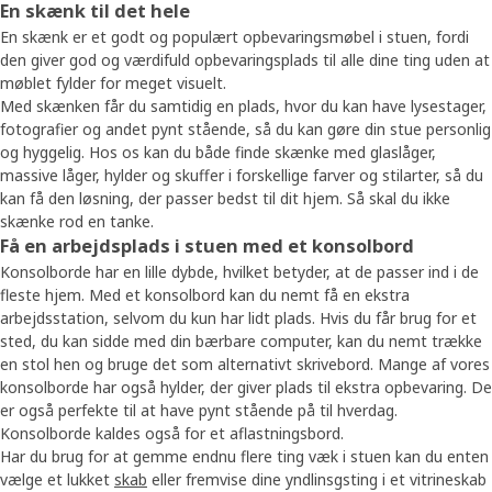
En skænk til det hele
En skænk er et godt og populært opbevaringsmøbel i stuen, fordi
den giver god og værdifuld opbevaringsplads til alle dine ting uden at
møblet fylder for meget visuelt.
Med skænken får du samtidig en plads, hvor du kan have lysestager,
fotografier og andet pynt stående, så du kan gøre din stue personlig
og hyggelig. Hos os kan du både finde skænke med glaslåger,
massive låger, hylder og skuffer i forskellige farver og stilarter, så du
kan få den løsning, der passer bedst til dit hjem. Så skal du ikke
skænke rod en tanke.
Få en arbejdsplads i stuen med et konsolbord
Konsolborde har en lille dybde, hvilket betyder, at de passer ind i de
fleste hjem. Med et konsolbord kan du nemt få en ekstra
arbejdsstation, selvom du kun har lidt plads. Hvis du får brug for et
sted, du kan sidde med din bærbare computer, kan du nemt trække
en stol hen og bruge det som alternativt skrivebord. Mange af vores
konsolborde har også hylder, der giver plads til ekstra opbevaring. De
er også perfekte til at have pynt stående på til hverdag.
Konsolborde kaldes også for et aflastningsbord.
Har du brug for at gemme endnu flere ting væk i stuen kan du enten
vælge et lukket
skab
eller fremvise dine yndlinsgsting i et vitrineskab