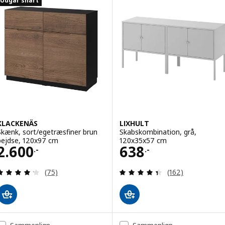
Udgår snart
Mulighed: BESTÅ, Opbevaring m
Mulighed: BESTÅ, Opbevaring me
Mulighed: BESTÅ, Opbevaring me
KLACKENÄS
LIXHULT
Skænk, sort/egetræsfiner brun
Skabskombination, grå,
bejdse, 120x97 cm
120x35x57 cm
Pris 2600.-
Pris 638.-
2.600
638
.-
.-
Anmeld: 4.2 ud af 5 Stjerner. Anmeldelser i alt:
Anmeld: 4.4 ud af
(75)
(162)