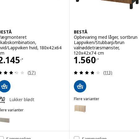
BESTÅ
BESTÅ
Vægmonteret
Opbevaring med låger, sortbrun
skabskombination,
Lappviken/Stubbarp/brun
hvid/Lappviken hvid, 180x42x64
valnøddetræsmønster,
cm
120x42x74 cm
Pris 2145.-
Pris 1560.-
2.145
1.560
.-
.-
Anmeld: 3.3 ud af 5 Stjerner. Anmeldelser i alt:
Anmeld: 3.8 ud af
(57)
(113)
Flere varianter
Lukker blødt
BESTÅ
Mulighed: BESTÅ, Opbevaring m
lere varianter
BESTÅ
Mulighed: BESTÅ, Vægmonteret skabskombination, hvid/Hammarsme
Mulighed: BESTÅ, Opbevaring me
Mulighed: BESTÅ, Vægmonteret skabskombination, egetræsmønster 
Mulighed: BESTÅ, Opbevaring me
Sammenlign
Sammenlign