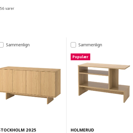
56 varer
Sorter og filtrer
Spring til resultater
Resultatliste
Sammenlign
Sammenlign
Populær
STOCKHOLM 2025
HOLMERUD