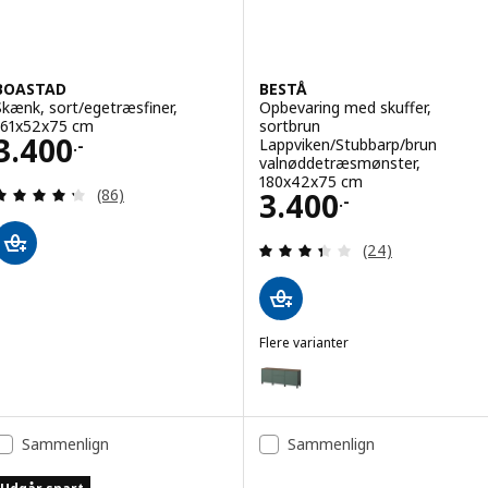
BOASTAD
BESTÅ
Skænk, sort/egetræsfiner,
Opbevaring med skuffer,
161x52x75 cm
sortbrun
Pris 3400.-
3.400
Lappviken/Stubbarp/brun
.-
valnøddetræsmønster,
180x42x75 cm
Anmeld: 4.3 ud af 5 Stjerner. Anmeldelser i alt:
Pris 3400.-
(86)
3.400
.-
Anmeld: 3.4 ud af
(24)
Flere varianter
BESTÅ
Mulighed: BESTÅ, Opbevaring m
Mulighed: BESTÅ, Opbevaring me
Sammenlign
Sammenlign
Mulighed: BESTÅ, Opbevaring m