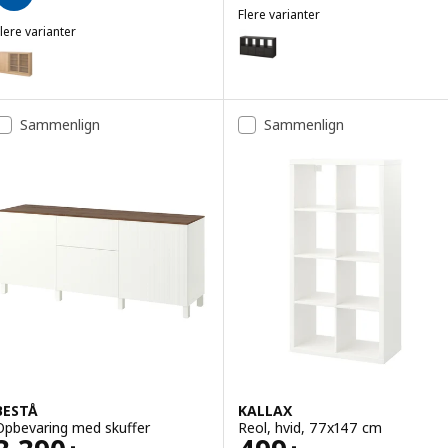
Flere varianter
lere varianter
KALLAX
Mulighed: KALLAX, Reol med 4 i
TONSTAD
Mulighed: TONSTAD, Opbevaring med skydedøre, egetræsfiner/klart 
Mulighed: KALLAX, Reol, med to 
Sammenlign
Sammenlign
BESTÅ
KALLAX
Opbevaring med skuffer
Reol, hvid, 77x147 cm
.-
.-