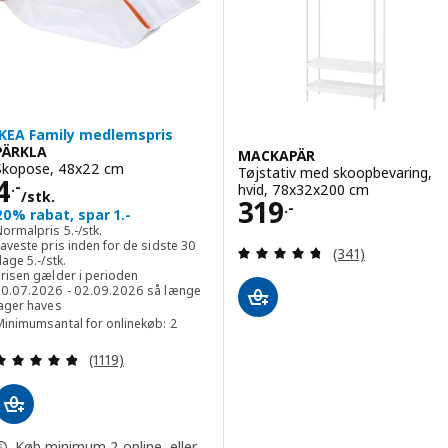
IKEA Family medlemspris
PÄRKLA
MACKAPÄR
Skopose, 48x22 cm
Tøjstativ med skoopbevaring,
Pris 4.-/stk.
4
.-
hvid, 78x32x200 cm
/stk.
Pris 319.-
319
.-
20% rabat, spar 1.-
Normalpris 5.-/stk.
Normalpris
5
.-
/stk.
aveste pris inden for de sidste 30
Anmeld: 4.7 ud af
(341)
Laveste pris inden for de sidste 30 dage 5.-/stk.
dage
5
.-
/stk.
Prisen gælder i perioden
30.07.2026 - 02.09.2026 så længe
lager haves
Minimumsantal for onlinekøb: 2
Anmeld: 4.8 ud af 5 Stjerner. Anmeldelser i alt:
(1119)
Køb minimum 2 online, eller