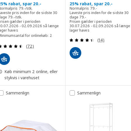
25% rabat, spar 20.-
25% rabat, spar 20.-
Normalpris 79.-/stk.
Normalpris 79.-
Normalpris
79
.-
/stk.
Normalpris
79
.-
aveste pris inden for de sidste 30
Laveste pris inden for de sidste 30
Laveste pris inden for de sidste 30 dage 79.-/stk.
Laveste pris inden for de sids
dage
79
.-
/stk.
dage
79
.-
Prisen gælder i perioden
Prisen gælder i perioden
30.07.2026 - 02.09.2026 så længe
30.07.2026 - 02.09.2026 så længe
lager haves
lager haves
Minimumsantal for onlinekøb: 2
Anmeld: 4.4 ud af
(14)
Anmeld: 4.5 ud af 5 Stjerner. Anmeldelser i alt:
(72)
Køb minimum 2 online, eller
stykvis i varehuset
Sammenlign
Sammenlign