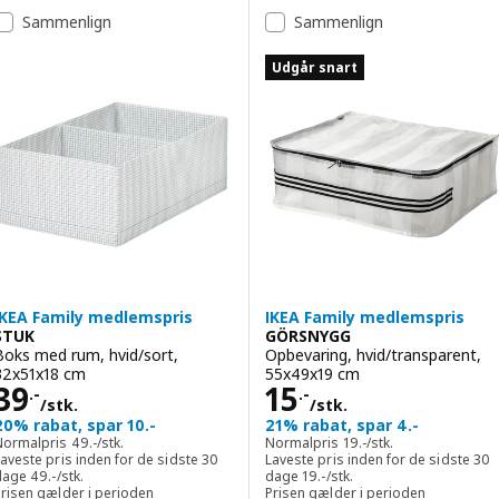
Sammenlign
Sammenlign
Udgår snart
IKEA Family medlemspris
IKEA Family medlemspris
STUK
GÖRSNYGG
Boks med rum, hvid/sort,
Opbevaring, hvid/transparent,
32x51x18 cm
55x49x19 cm
Pris 39.-/stk.
Pris 15.-/stk.
39
15
.-
.-
/stk.
/stk.
20% rabat, spar 10.-
21% rabat, spar 4.-
Normalpris 49.-/stk.
Normalpris 19.-/stk.
Normalpris
49
.-
/stk.
Normalpris
19
.-
/stk.
aveste pris inden for de sidste 30
Laveste pris inden for de sidste 30
Laveste pris inden for de sidste 30 dage 49.-/stk.
Laveste pris inden for de sidst
dage
49
.-
/stk.
dage
19
.-
/stk.
Prisen gælder i perioden
Prisen gælder i perioden