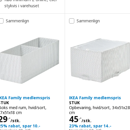
stykvis i varehuset
Sammenlign
Sammenlign
IKEA Family medlemspris
IKEA Family medlemspris
STUK
STUK
Boks med rum, hvid/sort,
Opbevaring, hvid/sort, 34x51x28
17x51x18 cm
cm
Pris 29.-/stk.
Pris 45.-/stk.
29
45
.-
.-
/stk.
/stk.
25% rabat, spar 10.-
23% rabat, spar 14.-
Normalpris 39.-/stk.
Normalpris 59.-/stk.