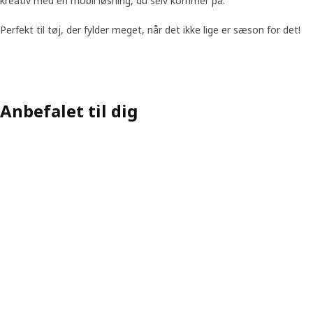
kreativ med en mobil løsning, du selv kommer på.
Perfekt til tøj, der fylder meget, når det ikke lige er sæson for det!
Skip listing
Anbefalet til dig