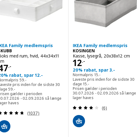
IKEA Family medlemspris
IKEA Family medlemspris
SKUBB
KOSINGEN
Boks med rum, hvid, 44x34x11
Kasse, lysegrå, 20x38x12 cm
Pris 12.-
12
cm
.-
Pris 47.-
47
.-
20% rabat, spar 3.-
Normalpris 15.-
20% rabat, spar 12.-
Normalpris
15
.-
Normalpris 59.-
Laveste pris inden for de sidste 30
Normalpris
59
.-
Laveste pris inden for de sids
dage
15
.-
aveste pris inden for de sidste 30
Laveste pris inden for de sidste 30 dage 59.-
Prisen gælder i perioden
dage
59
.-
30.07.2026 - 02.09.2026 så længe
Prisen gælder i perioden
lager haves
30.07.2026 - 02.09.2026 så længe
lager haves
Anmeld: 4 ud af 5
(6)
Anmeld: 4.7 ud af 5 Stjerner. Anmeldelser i alt:
(1037)