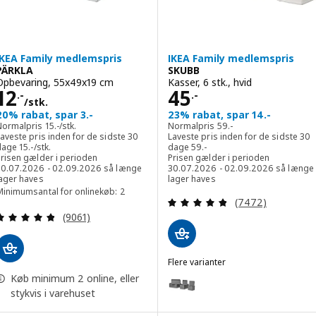
IKEA Family medlemspris
IKEA Family medlemspris
PÄRKLA
SKUBB
Opbevaring, 55x49x19 cm
Kasser, 6 stk., hvid
Pris 12.-/stk.
Pris 45.-
12
45
.-
.-
/stk.
20% rabat, spar 3.-
23% rabat, spar 14.-
Normalpris 15.-/stk.
Normalpris 59.-
Normalpris
15
.-
/stk.
Normalpris
59
.-
aveste pris inden for de sidste 30
Laveste pris inden for de sidste 30
Laveste pris inden for de sidste 30 dage 15.-/stk.
Laveste pris inden for de sids
dage
15
.-
/stk.
dage
59
.-
Prisen gælder i perioden
Prisen gælder i perioden
30.07.2026 - 02.09.2026 så længe
30.07.2026 - 02.09.2026 så længe
lager haves
lager haves
Minimumsantal for onlinekøb: 2
Anmeld: 4.8 ud af
(7472)
Anmeld: 4.8 ud af 5 Stjerner. Anmeldelser i alt:
(9061)
Flere varianter
SKUBB
Køb minimum 2 online, eller
Mulighed: SKUBB, Kasser, 6 stk.
stykvis i varehuset