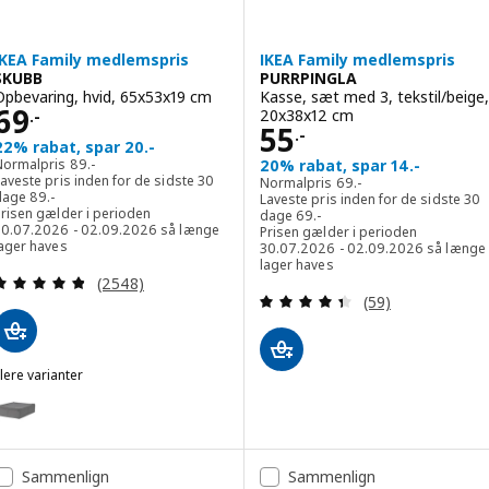
IKEA Family medlemspris
IKEA Family medlemspris
SKUBB
PURRPINGLA
Opbevaring, hvid, 65x53x19 cm
Kasse, sæt med 3, tekstil/beige,
Pris 69.-
69
20x38x12 cm
.-
Pris 55.-
55
.-
22% rabat, spar 20.-
Normalpris 89.-
Normalpris
89
.-
20% rabat, spar 14.-
Normalpris 69.-
aveste pris inden for de sidste 30
Normalpris
69
.-
Laveste pris inden for de sidste 30 dage 89.-
dage
89
.-
Laveste pris inden for de sidste 30
Laveste pris inden for de sids
Prisen gælder i perioden
dage
69
.-
30.07.2026 - 02.09.2026 så længe
Prisen gælder i perioden
lager haves
30.07.2026 - 02.09.2026 så længe
lager haves
Anmeld: 4.8 ud af 5 Stjerner. Anmeldelser i alt:
(2548)
Anmeld: 4.4 ud af
(59)
lere varianter
SKUBB
Mulighed: SKUBB, Opbevaring, mørkegrå, 65x53x19 cm
Sammenlign
Sammenlign