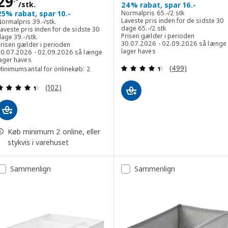
Pris 29.-/stk.
29
/stk.
24% rabat, spar 16.-
Normalpris 65.-/2 stk
25% rabat, spar 10.-
Normalpris
65
.-
/2 stk
Normalpris 39.-/stk.
Laveste pris inden for de sidste 30
Normalpris
39
.-
/stk.
Laveste pris inden for de sids
dage
65
.-
/2 stk
aveste pris inden for de sidste 30
Laveste pris inden for de sidste 30 dage 39.-/stk.
Prisen gælder i perioden
dage
39
.-
/stk.
30.07.2026 - 02.09.2026 så længe
Prisen gælder i perioden
lager haves
30.07.2026 - 02.09.2026 så længe
lager haves
Anmeld: 4.4 ud af
(499)
Minimumsantal for onlinekøb: 2
Anmeld: 4.4 ud af 5 Stjerner. Anmeldelser i alt:
(102)
Køb minimum 2 online, eller
stykvis i varehuset
Sammenlign
Sammenlign