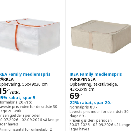
IKEA Family medlemspris
IKEA Family medlemspris
PÄRKLA
PURRPINGLA
Opbevaring, 55x49x30 cm
Opbevaring, tekstil/beige,
Pris 15.-/stk.
15
43x53x19 cm
.-
/stk.
Pris 69.-
69
.-
25% rabat, spar 5.-
Normalpris 20.-/stk.
Normalpris
20
.-
/stk.
22% rabat, spar 20.-
Normalpris 89.-
aveste pris inden for de sidste 30
Normalpris
89
.-
Laveste pris inden for de sidste 30 dage 20.-/stk.
dage
20
.-
/stk.
Laveste pris inden for de sidste 30
Laveste pris inden for de sids
Prisen gælder i perioden
dage
89
.-
30.07.2026 - 02.09.2026 så længe
Prisen gælder i perioden
lager haves
30.07.2026 - 02.09.2026 så længe
lager haves
Minimumsantal for onlinekøb: 2