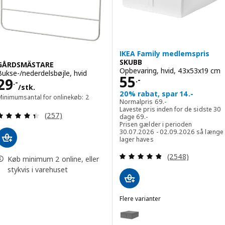
IKEA Family medlemspris
SKUBB
GÅRDSMÄSTARE
Opbevaring, hvid, 43x53x19 cm
Bukse-/nederdelsbøjle, hvid
Pris 55.-
55
Pris 29.-/stk.
29
.-
.-
/stk.
20% rabat, spar 14.-
Minimumsantal for onlinekøb: 2
Normalpris 69.-
Normalpris
69
.-
Laveste pris inden for de sidste 30
Anmeld: 4.4 ud af 5 Stjerner. Anmeldelser i alt:
(257)
Laveste pris inden for de sids
dage
69
.-
Prisen gælder i perioden
30.07.2026 - 02.09.2026 så længe
lager haves
Anmeld: 4.8 ud af
(2548)
Køb minimum 2 online, eller
stykvis i varehuset
Flere varianter
SKUBB
Mulighed: SKUBB, Opbevaring, 