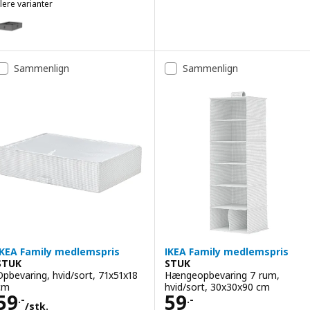
lere varianter
SKUBB
Mulighed: SKUBB, Boks med rum, mørkegrå, 44x34x11 cm
Sammenlign
Sammenlign
IKEA Family medlemspris
IKEA Family medlemspris
STUK
STUK
Opbevaring, hvid/sort, 71x51x18
Hængeopbevaring 7 rum,
cm
hvid/sort, 30x30x90 cm
Pris 59.-/stk.
Pris 59.-
59
59
.-
.-
/stk.