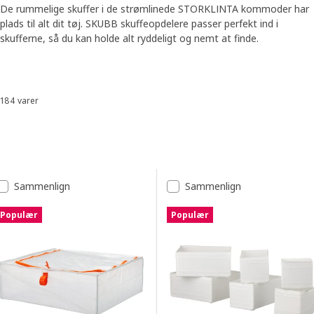
De rummelige skuffer i de strømlinede STORKLINTA kommoder har
plads til alt dit tøj. SKUBB skuffeopdelere passer perfekt ind i
skufferne, så du kan holde alt ryddeligt og nemt at finde.
Skip listing
184 varer
Sorter og filtrer
Spring til resultater
Resultatliste
Sammenlign
Sammenlign
Populær
Populær