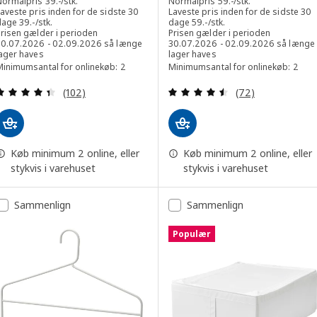
Normalpris
39
.-
/stk.
Normalpris
59
.-
/stk.
aveste pris inden for de sidste 30
Laveste pris inden for de sidste 30
Laveste pris inden for de sidste 30 dage 39.-/stk.
Laveste pris inden for de sidst
dage
39
.-
/stk.
dage
59
.-
/stk.
Prisen gælder i perioden
Prisen gælder i perioden
30.07.2026 - 02.09.2026 så længe
30.07.2026 - 02.09.2026 så længe
lager haves
lager haves
Minimumsantal for onlinekøb: 2
Minimumsantal for onlinekøb: 2
Anmeld: 4.4 ud af 5 Stjerner. Anmeldelser i alt:
Anmeld: 4.5 ud af
(102)
(72)
Køb minimum 2 online, eller
Køb minimum 2 online, eller
stykvis i varehuset
stykvis i varehuset
Sammenlign
Sammenlign
Populær