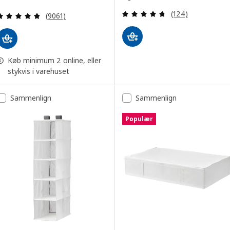
Anmeld: 4.7 ud af
Anmeld: 4.8 ud af 5 Stjerner. Anmeldelser i alt:
(124)
(9061)
Køb minimum 2 online, eller
stykvis i varehuset
Sammenlign
Sammenlign
Populær