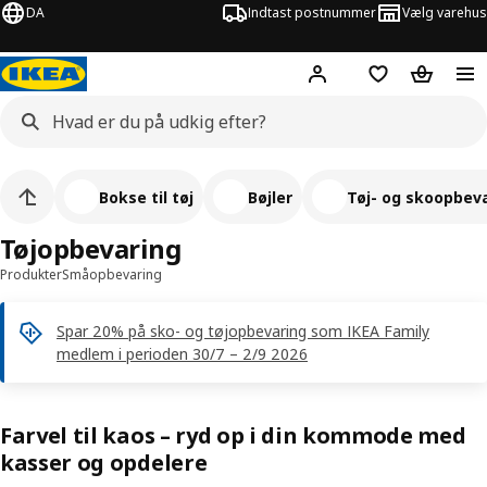
DA
Indtast postnummer
Vælg varehus
Hej!
Log ind her
Huskeliste
Kurv
Bokse til tøj
Bøjler
Tøj- og skoopbeva
Tøjopbevaring
Produkter
Småopbevaring
Spar 20% på sko- og tøjopbevaring som IKEA Family
medlem i perioden 30/7 – 2/9 2026
Farvel til kaos – ryd op i din kommode med
kasser og opdelere