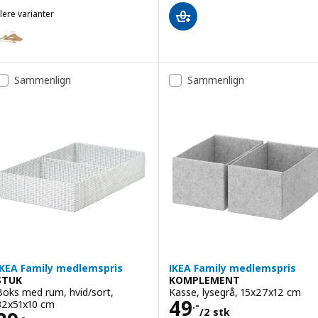
lere varianter
BUMERANG
Mulighed: BUMERANG, Bøjle, natur
Mulighed: BUMERANG, Bøjle, sort
Sammenlign
Sammenlign
IKEA Family medlemspris
IKEA Family medlemspris
STUK
KOMPLEMENT
Boks med rum, hvid/sort,
Kasse, lysegrå, 15x27x12 cm
Pris 49.-/2 stk
49
32x51x10 cm
.-
/2 stk
.-