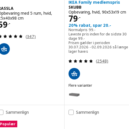
IKEA Family medlemspris
SKUBB
RASSLA
Opbevaring, hvid, 90x53x19 cm
Opbevaring med 5 rum, hvid,
Pris 79.-
79
.-
25x40x98 cm
Pris 59.-
59
.-
20% rabat, spar 20.-
Normalpris 99.-
Normalpris
99
.-
Laveste pris inden for de sidste 30
Anmeld: 4.8 ud af 5 Stjerner. Anmeldelser i alt:
(347)
Laveste pris inden for de sids
dage
99
.-
Prisen gælder i perioden
30.07.2026 - 02.09.2026 så længe
lager haves
Anmeld: 4.8 ud af
(2548)
Flere varianter
SKUBB
Mulighed: SKUBB, Opbevaring, 
Sammenlign
Sammenlign
Populær