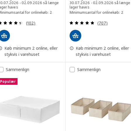
30.07.2026 - 02.09.2026 så længe
30.07.2026 - 02.09.2026 så længe
lager haves
lager haves
Minimumsantal for onlinekøb: 2
Minimumsantal for onlinekøb: 2
Anmeld: 4.4 ud af 5 Stjerner. Anmeldelser i alt:
Anmeld: 4.8 ud af
(102)
(707)
Køb minimum 2 online, eller
Køb minimum 2 online, eller
stykvis i varehuset
stykvis i varehuset
Sammenlign
Sammenlign
Populær