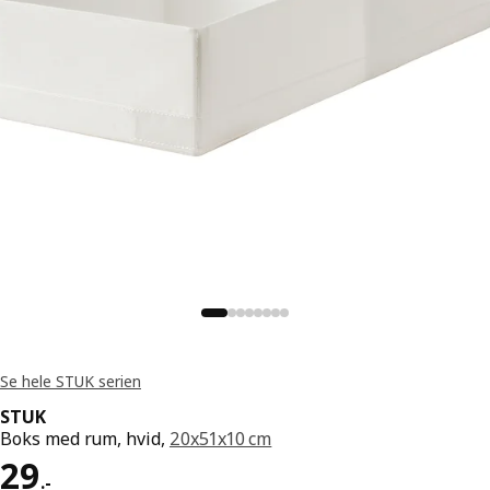
Se hele STUK serien
STUK
Boks med rum, hvid,
20x51x10 cm
Pris 29.-
29
.
-