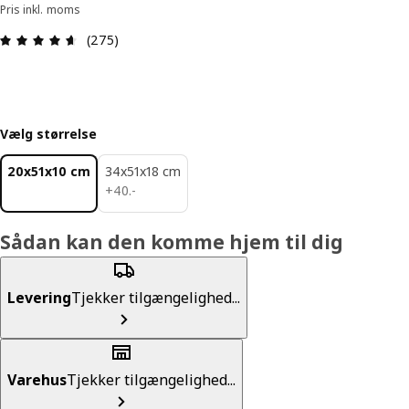
Pris inkl. moms
Anmeldelse: 4.6 Ud af 5 Stjerner. Anmeldelser i a
(275)
Vælg størrelse
20x51x10 cm
34x51x18 cm
40.-
+
40
.
-
Sådan kan den komme hjem til dig
Levering
Tjekker tilgængelighed...
Varehus
Tjekker tilgængelighed...