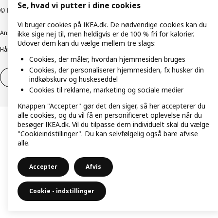
Se, hvad vi putter i dine cookies
© Inter IKEA Systems B.V. 1999-2026
Vi bruger cookies på IKEA.dk. De nødvendige cookies kan du
Ansvarlig rapportering
Cookiepolitik
Digital tilgængelighed
ikke sige nej til, men heldigvis er de 100 % fri for kalorier.
Udover dem kan du vælge mellem tre slags:
Håndtering af persondata
Salgs- og leveringsbetingelser
Cookies, der måler, hvordan hjemmesiden bruges
Cookies, der personaliserer hjemmesiden, fx husker din
Fortryd dit køb
Fortryd dit køb af service
indkøbskurv og huskeseddel
Cookies til reklame, marketing og sociale medier
Knappen "Accepter" gør det den siger, så her accepterer du
alle cookies, og du vil få en personificeret oplevelse når du
besøger IKEA.dk. Vil du tilpasse dem individuelt skal du vælge
"Cookieindstillinger". Du kan selvfølgelig også bare afvise
alle.
Accepter
Afvis
Cookie - indstillinger