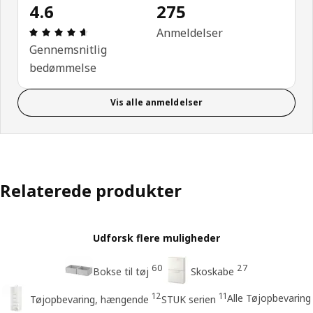
4.6
275
Anmeldelse: 4.6 Ud af 5 Stjerner. Anmeldelser i al
Anmeldelser
Gennemsnitlig
bedømmelse
Vis alle anmeldelser
Relaterede produkter
Udforsk flere muligheder
60
27
Bokse til tøj
Skoskabe
12
11
Alle Tøjopbevaring
Tøjopbevaring, hængende
STUK serien