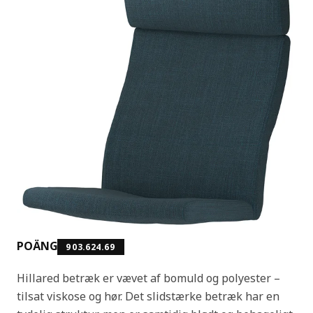
POÄNG
903.624.69
Hillared betræk er vævet af bomuld og polyester –
tilsat viskose og hør. Det slidstærke betræk har en