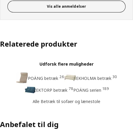
Vis alle anmeldelser
Relaterede produkter
Udforsk flere muligheder
26
30
POÄNG betræk
EKHOLMA betræk
78
189
EKTORP betræk
POÄNG serien
Alle Betræk til sofaer og lænestole
Anbefalet til dig