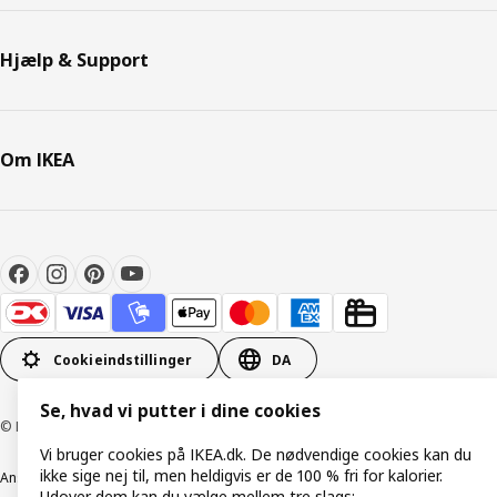
Hjælp & Support
Om IKEA
Cookieindstillinger
DA
Se, hvad vi putter i dine cookies
© Inter IKEA Systems B.V. 1999-2026
Vi bruger cookies på IKEA.dk. De nødvendige cookies kan du
ikke sige nej til, men heldigvis er de 100 % fri for kalorier.
Ansvarlig rapportering
Cookiepolitik
Digital tilgængelighed
Udover dem kan du vælge mellem tre slags: