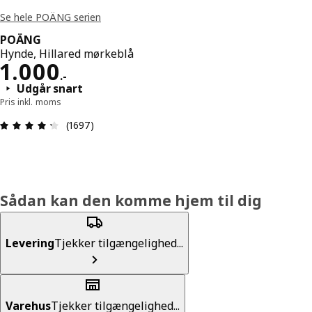
Se hele POÄNG serien
POÄNG
Hynde, Hillared mørkeblå
Pris 1000.-
1.000
.
-
Udgår snart
Pris inkl. moms
Anmeldelse: 4.3 Ud af 5 Stjerner. Anmeldelser i a
(1697)
Sådan kan den komme hjem til dig
Levering
Tjekker tilgængelighed...
Varehus
Tjekker tilgængelighed...