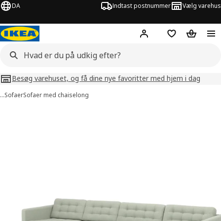
DA
Indtast postnummer
Vælg varehus
Hej!
Log ind her
Huskeliste
Kurv
Besøg varehuset, og få dine nye favoritter med hjem i dag
…
Sofaer
Sofaer med chaiselong
billeder af LANDSKRONA
lleder over