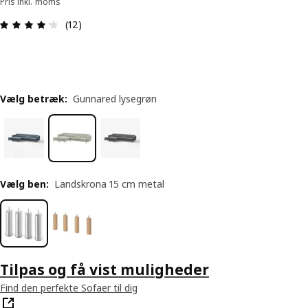
Pris inkl. moms
Anmeldelse: 4.2 Ud af 5 Stjerner. Anmeldelser i al
(12)
Vælg betræk
:
Gunnared lysegrøn
Vælg ben
:
Landskrona 15 cm metal
Tilpas og få vist muligheder
Find den perfekte Sofaer til dig