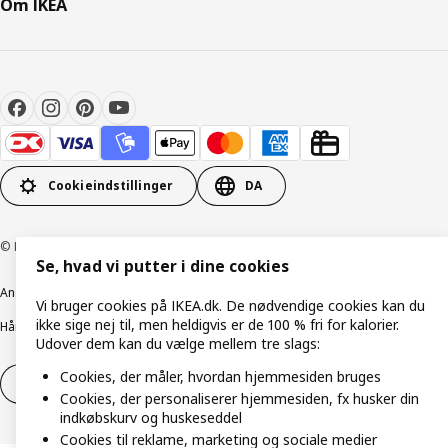
Om IKEA
Cookieindstillinger
DA
© Inter IKEA Systems B.V. 1999-2026
Se, hvad vi putter i dine cookies
Ansvarlig rapportering
Cookiepolitik
Digital tilgængelighed
Vi bruger cookies på IKEA.dk. De nødvendige cookies kan du
ikke sige nej til, men heldigvis er de 100 % fri for kalorier.
Håndtering af persondata
Salgs- og leveringsbetingelser
Udover dem kan du vælge mellem tre slags:
Cookies, der måler, hvordan hjemmesiden bruges
Fortryd dit køb
Fortryd dit køb af service
Cookies, der personaliserer hjemmesiden, fx husker din
indkøbskurv og huskeseddel
Cookies til reklame, marketing og sociale medier