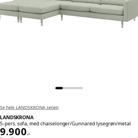
Se hele LANDSKRONA serien
LANDSKRONA
5-pers. sofa, med chaiselonger/Gunnared lysegrøn/metal
Pris 9900.-
9.900
.
-