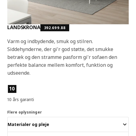
LANDSKRONA
392.699.88
Varm og indbydende, smuk og stilren.
Siddehynderne, der gi'r god støtte, det smukke
betræk og den stramme pasform gi'r sofaen den
perfekte balance mellem komfort, funktion og
udseende.
Produktfunktioner
10
10 års garanti
Flere oplysninger
Materialer og pleje