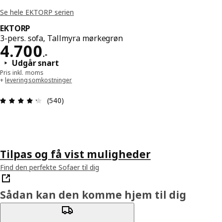
Se hele EKTORP serien
EKTORP
3-pers. sofa, Tallmyra mørkegrøn
Pris 4700.-
4.700
.
-
Udgår snart
Pris inkl. moms
+
leveringsomkostninger
Anmeldelse: 4.3 Ud af 5 Stjerner. Anmeldelser i a
(540)
Tilpas og få vist muligheder
Find den perfekte Sofaer til dig
Sådan kan den komme hjem til dig