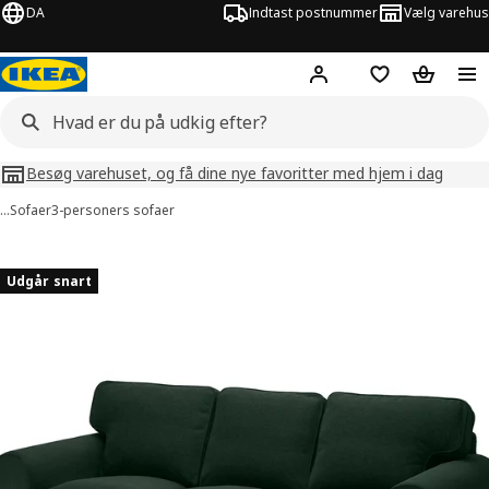
DA
Indtast postnummer
Vælg varehus
Hej!
Log ind her
Huskeliste
Kurv
Besøg varehuset, og få dine nye favoritter med hjem i dag
…
Sofaer
3-personers sofaer
illeder af EKTORP
lleder over
Udgår snart