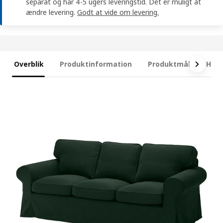
separat og har 4-5 ugers leveringstid. Det er muligt at
ændre levering.
Godt at vide om levering.
Overblik
Produktinformation
Produktmål
Hvad