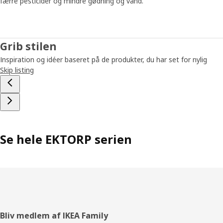
færre pesticider og mindre gødning og vand.
Grib stilen
Inspiration og idéer baseret på de produkter, du har set for nylig
Skip listing
Se hele EKTORP serien
Footer
Bliv medlem af IKEA Family