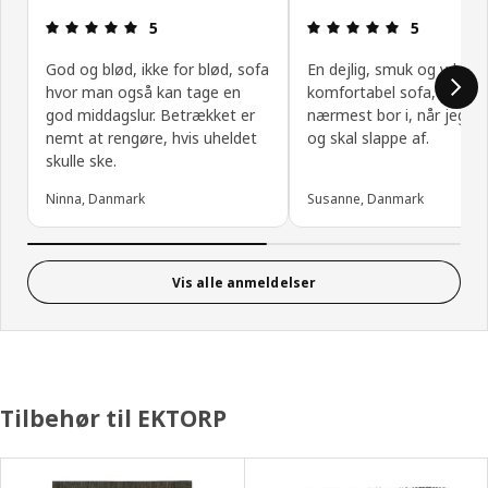
Anmeldelse: 5 Ud af 5 Stjerner.
Anmeldelse: 
5
5
God og blød, ikke for blød, sofa
En dejlig, smuk og yderst
hvor man også kan tage en
komfortabel sofa, som j
god middagslur. Betrækket er
nærmest bor i, når jeg har
nemt at rengøre, hvis uheldet
og skal slappe af.
skulle ske.
Ninna, Danmark
Susanne, Danmark
Vis alle anmeldelser
Tilbehør til EKTORP