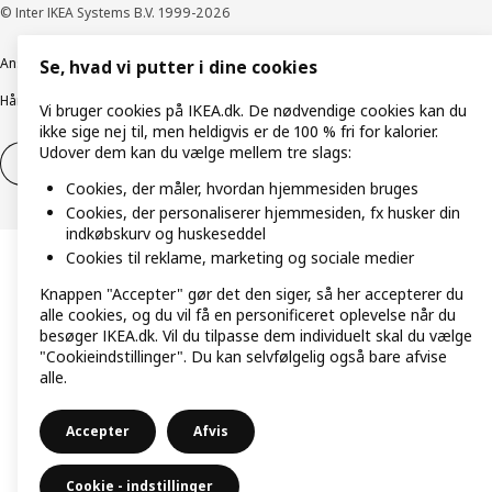
© Inter IKEA Systems B.V. 1999-2026
Ansvarlig rapportering
Cookiepolitik
Digital tilgængelighed
Se, hvad vi putter i dine cookies
Håndtering af persondata
Salgs- og leveringsbetingelser
Vi bruger cookies på IKEA.dk. De nødvendige cookies kan du
ikke sige nej til, men heldigvis er de 100 % fri for kalorier.
Udover dem kan du vælge mellem tre slags:
Fortryd dit køb
Fortryd dit køb af service
Cookies, der måler, hvordan hjemmesiden bruges
Cookies, der personaliserer hjemmesiden, fx husker din
indkøbskurv og huskeseddel
Cookies til reklame, marketing og sociale medier
Knappen "Accepter" gør det den siger, så her accepterer du
alle cookies, og du vil få en personificeret oplevelse når du
besøger IKEA.dk. Vil du tilpasse dem individuelt skal du vælge
"Cookieindstillinger". Du kan selvfølgelig også bare afvise
alle.
Accepter
Afvis
Cookie - indstillinger