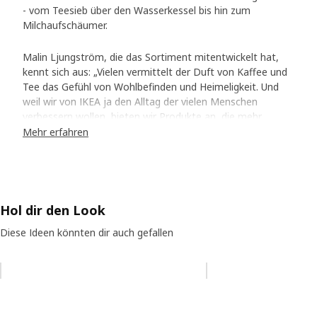
- vom Teesieb über den Wasserkessel bis hin zum
Milchaufschäumer.
Malin Ljungström, die das Sortiment mitentwickelt hat,
kennt sich aus: „Vielen vermittelt der Duft von Kaffee und
Tee das Gefühl von Wohlbefinden und Heimeligkeit. Und
weil wir von IKEA ja den Alltag der vielen Menschen
verbessern wollen, bieten wir Produkte an, die mehr
Leuten solche Wohlfühlmomente zu Hause ermöglichen.“
Mehr erfahren
Dinge entwickeln, die etwas bedeuten
Malin und ihre Kollegen tauchen tief in traditionelle Kaffee-
und Teekulturen ein, um herauszufinden, welche Utensilien
Hol dir den Look
für die Menschen absolut unentbehrlich sind. Sie haben mit
Experten gesprochen und Lebens-, Ess- und
Diese Ideen könnten dir auch gefallen
Trinkgewohnheiten untersucht. „Wir wollten Produkte
entwickeln, die tatsächlich ewas bewirken. Also haben wir
Eintrag überspringen
uns auf wenige, dafür aber sorgfältig ausgewählte Artikel
konzentriert“, erklärt Malin. Das Team arbeitete mit dem
IKEA Testlabor im schwedischen Älmhult zusammen. Das