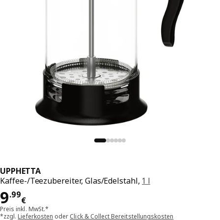
UPPHETTA
Kaffee-/Teezubereiter, Glas/Edelstahl,
1 l
Preis 9.99€
9
.
99
€
Preis inkl. MwSt.*
*zzgl.
Lieferkosten
oder
Click & Collect Bereitstellungskosten