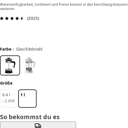
Warenverfügbarkeit, Sortiment und Preise können in den Einrichtungshäusern
variieren.
Bewertung: 4.5 von 5 Sterne Alle Bewertungen:
(3325)
Farbe
:
Glas/Edelstahl
Größe
0.4 l
1 l
2.00€
−
2
.
00
€
So bekommst du es