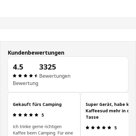
Kundenbewertungen
4.5
3325
Bewertung: 4.5 von 5 Sterne Alle Bewertungen: 
Bewertungen
Bewertung
Kundenbewertungen überspringen
Gekauft fürs Camping
Super Gerät, habe kei
Kaffeesud mehr in der
Bewertung: 5 von 5 Sterne
5
Tasse
Ich trinke gerne richtigen
Bewertung: 
5
Kaffee beim Camping. Für eine