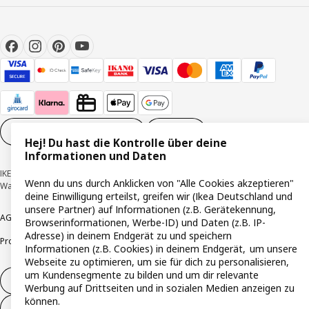
Cookie-Einstellungen
DE
Hej! Du hast die Kontrolle über deine
Informationen und Daten
IKEA Deutschland GmbH & Co. KG - Am Wandersmann 2-4, 65719 Hofheim-
Wenn du uns durch Anklicken von "Alle Cookies akzeptieren"
Wallau © Inter IKEA Systems B.V. 1999-2026
deine Einwilligung erteilst, greifen wir (Ikea Deutschland und
unsere Partner) auf Informationen (z.B. Gerätekennung,
AGB
Barrierefreiheit
Cookie-Richtlinie
Datenschutzerklärung
Impressum
Browserinformationen, Werbe-ID) und Daten (z.B. IP-
Adresse) in deinem Endgerät zu und speichern
Produktrückrufe
Responsible Disclosure
Vertrauensstelle
Informationen (z.B. Cookies) in deinem Endgerät, um unsere
Webseite zu optimieren, um sie für dich zu personalisieren,
um Kundensegmente zu bilden und um dir relevante
Vertrag widerrufen
Werbung auf Drittseiten und in sozialen Medien anzeigen zu
können.
Vertrag widerrufen (Services & Leistungen)