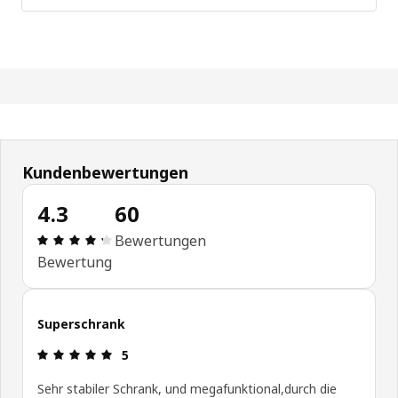
Kundenbewertungen
4.3
60
Bewertung: 4.3 von 5 Sterne Alle Bewertungen: 
Bewertungen
Bewertung
Superschrank
Bewertung: 5 von 5 Sterne
5
Sehr stabiler Schrank, und megafunktional,durch die