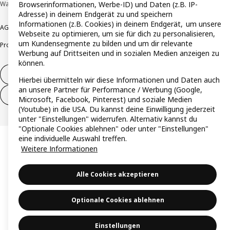
Browserinformationen, Werbe-ID) und Daten (z.B. IP-
Wallau © Inter IKEA Systems B.V. 1999-2026
Adresse) in deinem Endgerät zu und speichern
Informationen (z.B. Cookies) in deinem Endgerät, um unsere
AGB
Barrierefreiheit
Cookie-Richtlinie
Datenschutzerklärung
Impressum
Webseite zu optimieren, um sie für dich zu personalisieren,
um Kundensegmente zu bilden und um dir relevante
Produktrückrufe
Responsible Disclosure
Vertrauensstelle
Werbung auf Drittseiten und in sozialen Medien anzeigen zu
können.
Vertrag widerrufen
Hierbei übermitteln wir diese Informationen und Daten auch
an unsere Partner für Performance / Werbung (Google,
Vertrag widerrufen (Services & Leistungen)
Microsoft, Facebook, Pinterest) und soziale Medien
(Youtube) in die USA. Du kannst deine Einwilligung jederzeit
unter "Einstellungen" widerrufen. Alternativ kannst du
"Optionale Cookies ablehnen" oder unter "Einstellungen"
eine individuelle Auswahl treffen.
Weitere Informationen
Alle Cookies akzeptieren
Optionale Cookies ablehnen
Einstellungen