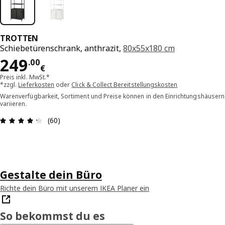
TROTTEN
Schiebetürenschrank, anthrazit,
80x55x180 cm
Preis 249.00€
249
.
00
€
Preis inkl. MwSt.*
*zzgl.
Lieferkosten
oder
Click & Collect Bereitstellungskosten
Warenverfügbarkeit, Sortiment und Preise können in den Einrichtungshäusern
variieren.
Bewertung: 4.3 von 5 Sterne Alle Bewertungen: 
(60)
Gestalte dein Büro
Richte dein Büro mit unserem IKEA Planer ein
So bekommst du es