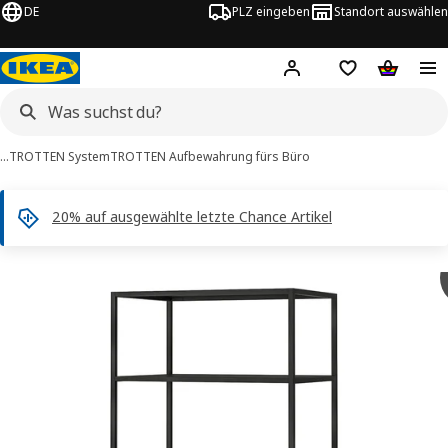
DE
PLZ eingeben
Standort auswählen
Hej!
Hier einloggen
Merkzettel
Warenko
…
TROTTEN System
TROTTEN Aufbewahrung fürs Büro
20% auf ausgewählte letzte Chance Artikel
 TROTTEN -Bilder
tinformation