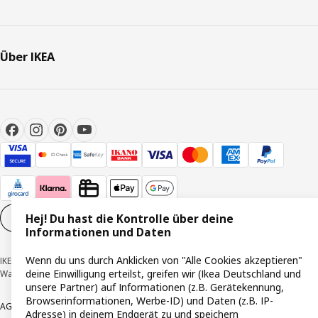
Über IKEA
Hej! Du hast die Kontrolle über deine
Cookie-Einstellungen
DE
Informationen und Daten
Wenn du uns durch Anklicken von "Alle Cookies akzeptieren"
IKEA Deutschland GmbH & Co. KG - Am Wandersmann 2-4, 65719 Hofheim-
deine Einwilligung erteilst, greifen wir (Ikea Deutschland und
Wallau © Inter IKEA Systems B.V. 1999-2026
unsere Partner) auf Informationen (z.B. Gerätekennung,
Browserinformationen, Werbe-ID) und Daten (z.B. IP-
AGB
Barrierefreiheit
Cookie-Richtlinie
Datenschutzerklärung
Impressum
Adresse) in deinem Endgerät zu und speichern