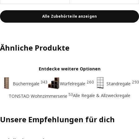
Alle Zubehörteile anzeigen
Ähnliche Produkte
Entdecke weitere Optionen
343
260
293
Bücherregale
Würfelregale
Standregale
53
Alle Regale & Allzweckregale
TONSTAD Wohnzimmerserie
Unsere Empfehlungen für dich