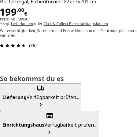
Bücherregal, Eichenfurnier,
82x37x201 cm
Preis 199.00€
199
.
00
€
Preis inkl. MwSt.*
*zzgl.
Lieferkosten
oder
Click & Collect Bereitstellungskosten
Warenverfügbarkeit, Sortiment und Preise können in den Einrichtungshäusern
variieren.
Bewertung: 4.6 von 5 Sterne Alle Bewertungen: 
(36)
So bekommst du es
Lieferung
Verfügbarkeit prüfen...
Einrichtungshaus
Verfügbarkeit prüfen...