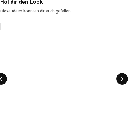
Hol dir den Look
Diese Ideen könnten dir auch gefallen
Eintrag überspringen