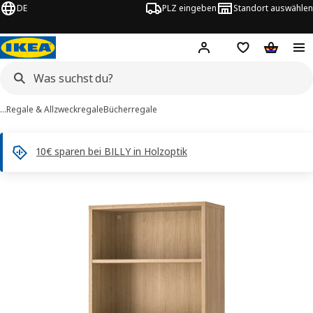
DE
PLZ eingeben
Standort auswählen
Hej!
Hier einloggen
Merkzettel
Warenko
…
Regale & Allzweckregale
Bücherregale
10€ sparen bei BILLY in Holzoptik
TONSTAD -Bilder
tinformation