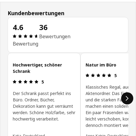
Kundenbewertungen
4.6
36
Bewertung: 4.6 von 5 Sterne Alle Bewertungen: 
Bewertungen
Bewertung
Kundenbewertungen überspringen
Hochwertiger, schöner
Natur im Büro
Schrank
Bewertung: 
5
Bewertung: 5 von 5 Sterne
5
Klassisches Regal, auch g
Der Schrank passt perfekt ins
Aktenordner. Das Eiche-F
Büro. Ordner, Bücher,
und die starken Fachböd
Dekoration kann gut verräumt
machen einen soliden Ein
werden. Schöne Holzfarbe, sehr
Ein paar Fräsenden ware
hochwertig verarbeitet.
leicht verschoben, konnt
dennoch montiert werde
Katja, Deutschland
Anne-Katrin, Deutschland