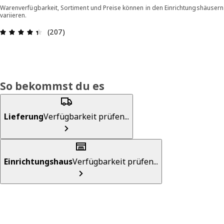
Warenverfügbarkeit, Sortiment und Preise können in den Einrichtungshäusern
variieren.
Bewertung: 4.4 von 5 Sterne Alle Bewertungen:
(207)
So bekommst du es
Lieferung
Verfügbarkeit prüfen...
Einrichtungshaus
Verfügbarkeit prüfen...