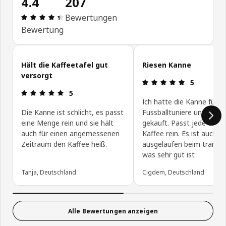
4.4
207
Bewertung: 4.4 von 5 Sterne Alle Bewertungen: 
Bewertungen
Bewertung
Kundenbewertungen überspringen
Hält die Kaffeetafel gut
Riesen Kanne
versorgt
Bewertung: 
5
Bewertung: 5 von 5 Sterne
5
Ich hatte die Kanne für di
Die Kanne ist schlicht, es passt
Fussballtuniere unseres V
eine Menge rein und sie hält
gekauft. Passt jede Men
auch für einen angemessenen
Kaffee rein. Es ist auch ni
Zeitraum den Kaffee heiß.
ausgelaufen beim transp
was sehr gut ist
Tanja, Deutschland
Cigdem, Deutschland
Alle Bewertungen anzeigen