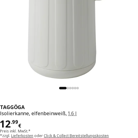
TAGGÖGA
Isolierkanne, elfenbeinweiß,
1.6 l
Preis 12.99€
12
.
99
€
Preis inkl. MwSt.*
*zzgl.
Lieferkosten
oder
Click & Collect Bereitstellungskosten