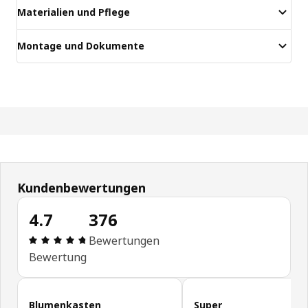
Materialien und Pflege
Montage und Dokumente
Kundenbewertungen
4.7
376
Bewertung: 4.7 von 5 Sterne Alle Bewertungen: 
Bewertungen
Bewertung
Kundenbewertungen überspringen
Blumenkasten
Super