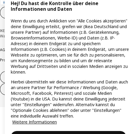
Hej! Du hast die Kontrolle über deine
Informationen und Daten
Cookie-Einstellungen
DE
Wenn du uns durch Anklicken von "Alle Cookies akzeptieren"
deine Einwilligung erteilst, greifen wir (Ikea Deutschland und
IKEA Deutschland GmbH & Co. KG - Am Wandersmann 2-4, 65719 Hofheim-
unsere Partner) auf Informationen (z.B. Gerätekennung,
Wallau © Inter IKEA Systems B.V. 1999-2026
Browserinformationen, Werbe-ID) und Daten (z.B. IP-
Adresse) in deinem Endgerät zu und speichern
Informationen (z.B. Cookies) in deinem Endgerät, um unsere
AGB
Barrierefreiheit
Cookie-Richtlinie
Datenschutzerklärung
Impressum
Webseite zu optimieren, um sie für dich zu personalisieren,
Produktrückrufe
Responsible Disclosure
Vertrauensstelle
um Kundensegmente zu bilden und um dir relevante
Werbung auf Drittseiten und in sozialen Medien anzeigen zu
können.
Vertrag widerrufen
Hierbei übermitteln wir diese Informationen und Daten auch
an unsere Partner für Performance / Werbung (Google,
Vertrag widerrufen (Services & Leistungen)
Microsoft, Facebook, Pinterest) und soziale Medien
(Youtube) in die USA. Du kannst deine Einwilligung jederzeit
unter "Einstellungen" widerrufen. Alternativ kannst du
"Optionale Cookies ablehnen" oder unter "Einstellungen"
eine individuelle Auswahl treffen.
Weitere Informationen