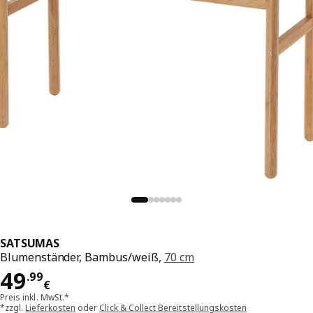
SATSUMAS
Blumenständer, Bambus/weiß,
70 cm
Preis 49.99€
49
.
99
€
Preis inkl. MwSt.*
*zzgl.
Lieferkosten
oder
Click & Collect Bereitstellungskosten