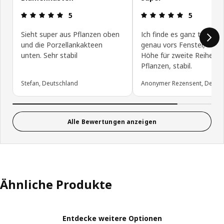
Bewertung: 5 von 5 Sterne
Bewertung: 
5
5
Sieht super aus Pflanzen oben
Ich finde es ganz toll, pas
und die Porzellankakteen
genau vors Fenster, opti
unten. Sehr stabil
Höhe für zweite Reihe
Pflanzen, stabil.
Stefan, Deutschland
Anonymer Rezensent, Deuts
Alle Bewertungen anzeigen
Ähnliche Produkte
Entdecke weitere Optionen