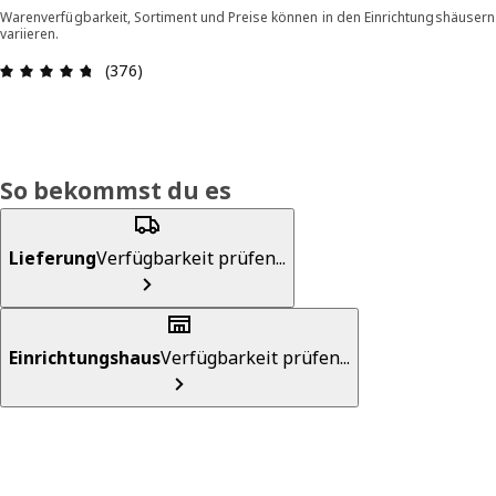
Warenverfügbarkeit, Sortiment und Preise können in den Einrichtungshäusern
variieren.
Bewertung: 4.7 von 5 Sterne Alle Bewertungen:
(376)
So bekommst du es
Lieferung
Verfügbarkeit prüfen...
Einrichtungshaus
Verfügbarkeit prüfen...