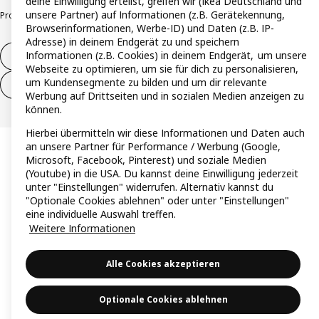
deine Einwilligung erteilst, greifen wir (Ikea Deutschland und
unsere Partner) auf Informationen (z.B. Gerätekennung,
Produktrückrufe
Responsible Disclosure
Vertrauensstelle
Browserinformationen, Werbe-ID) und Daten (z.B. IP-
Adresse) in deinem Endgerät zu und speichern
Informationen (z.B. Cookies) in deinem Endgerät, um unsere
Vertrag widerrufen
Webseite zu optimieren, um sie für dich zu personalisieren,
um Kundensegmente zu bilden und um dir relevante
Vertrag widerrufen (Services & Leistungen)
Werbung auf Drittseiten und in sozialen Medien anzeigen zu
können.
Hierbei übermitteln wir diese Informationen und Daten auch
an unsere Partner für Performance / Werbung (Google,
Microsoft, Facebook, Pinterest) und soziale Medien
(Youtube) in die USA. Du kannst deine Einwilligung jederzeit
unter "Einstellungen" widerrufen. Alternativ kannst du
"Optionale Cookies ablehnen" oder unter "Einstellungen"
eine individuelle Auswahl treffen.
Weitere Informationen
Alle Cookies akzeptieren
Optionale Cookies ablehnen