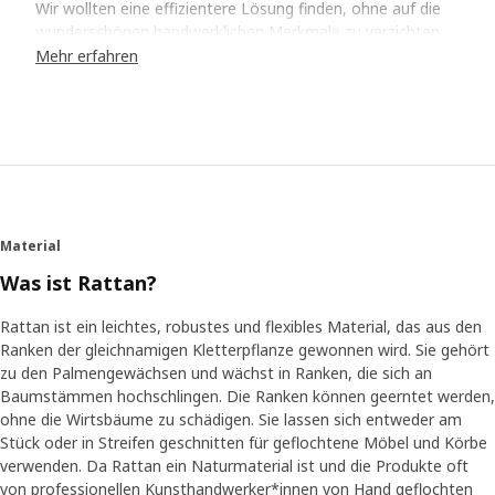
Wir wollten eine effizientere Lösung finden, ohne auf die
wunderschönen handwerklichen Merkmale zu verzichten,
die für traditionelle Rattanmöbel charakteristisch sind“,
Mehr erfahren
sagt Produktentwicklerin Kristin Pfannenschmidt.
Handgemacht oder maschinell gefertigt?
Beides!
Kristin und ihr Team haben sich mit einem unserer
Lieferanten in Indonesien zusammengetan. „Die
talentierten Kunsthandwerker*innen dort wissen, wie aus
Material
Naturfasern wie Rattan schöne Alltagsgegenstände
Was ist Rattan?
hergestellt werden. Und wir bei IKEA haben Erfahrung mit
Möbeln in flachen Verpackungen und intelligenter
Rattan ist ein leichtes, robustes und flexibles Material, das aus den
Produktion. Also mussten wir überlegen, wie wir unsere
Ranken der gleichnamigen Kletterpflanze gewonnen wird. Sie gehört
verschiedenen Kompetenzen zusammenbringen können“,
zu den Palmengewächsen und wächst in Ranken, die sich an
sagt Kristin. Jedes Teil ist handgefertigt, aber die Löcher
Baumstämmen hochschlingen. Die Ranken können geerntet werden,
im Gestell werden maschinell gemacht, damit sie immer
ohne die Wirtsbäume zu schädigen. Sie lassen sich entweder am
exakt an der gleichen Stelle landen – sonst wäre der Stuhl
Stück oder in Streifen geschnitten für geflochtene Möbel und Körbe
zu schwer zu montieren. „Es ist eine Mischung aus
verwenden. Da Rattan ein Naturmaterial ist und die Produkte oft
maschineller und manueller Produktion – das Beste aus
von professionellen Kunsthandwerker*innen von Hand geflochten
beiden Welten.“