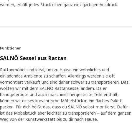
werden, erhält jedes Stück einen ganz einzigartigen Ausdruck.
Das Ergebnis ist ein cleveres Produkt
„Durch die Kombination verschiedener
Produktionsmethoden haben wir es geschafft, dass wir
SALNÖ im flachen Paket verkaufen können“, sagt Kristin.
Das spart nicht nur Platz auf den Transportpaletten,
sondern macht es unseren Kundinnen und Kunden auch
Funktionen
viel leichter, das Möbelstück mit dem Auto oder Bus nach
SALNÖ Sessel aus Rattan
Hause zu bringen. „Die Handhabung ist viel einfacher als
bei herkömmlichen Rattanmöbeln – beginnend bei den
Rattanmöbel sind ideal, um zu Hause ein wohnliches und
Kunsthandwerker*innen in der Produktionsstätte bis hin
einladendes Ambiente zu schaffen. Allerdings werden sie oft
zum Aufstellort bei dir zu Hause. Zwar musst du SALNÖ
vormontiert verkauft und sind daher schwer zu transportieren. Das
jetzt selbst montieren, aber ich hoffe, dass du dich
wollten wir mit dem SALNÖ Rattansessel ändern. Da er
anschließend darüber freuen wirst, dass du einen Beitrag
handgefertigte und auch maschinell hergestellte Teile enthält,
zu effizienteren Transporten und zur Erhaltung der
können wir dieses kurvenreiche Möbelstück in ein flaches Paket
Handwerkstraditionen in Indonesien geleistet hast“, erklärt
packen. Für dich heißt das, dass du SALNÖ selbst montierst. Dafür
Kristin mit einem zufriedenen Lächeln.
ist das Möbelstück aber leichter zu transportieren – auf dem ganzen
Weg von der Kunstwerkstatt bis zu dir nach Hause.