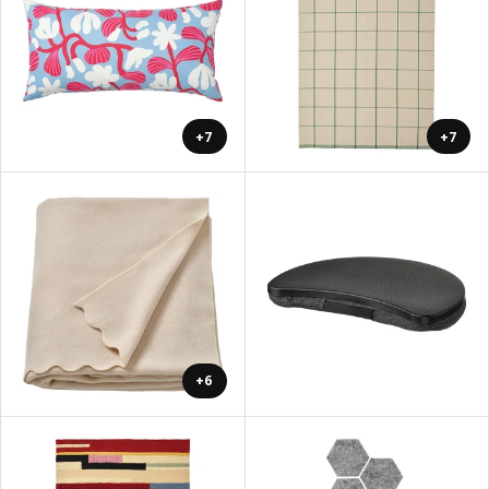
+7
+7
+6