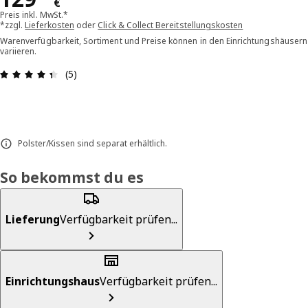
€
Preis inkl. MwSt.*
*zzgl.
Lieferkosten
oder
Click & Collect Bereitstellungskosten
Warenverfügbarkeit, Sortiment und Preise können in den Einrichtungshäusern
variieren.
Bewertung: 4.4 von 5 Sterne Alle Bewertungen: 
(5)
Polster/Kissen sind separat erhältlich.
So bekommst du es
Lieferung
Verfügbarkeit prüfen...
Einrichtungshaus
Verfügbarkeit prüfen...