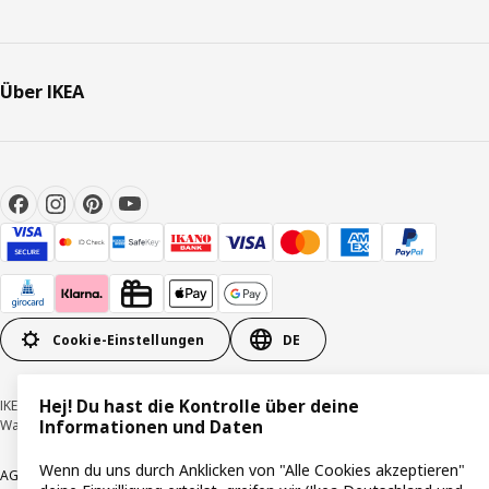
Über IKEA
Cookie-Einstellungen
DE
Hej! Du hast die Kontrolle über deine
IKEA Deutschland GmbH & Co. KG - Am Wandersmann 2-4, 65719 Hofheim-
Informationen und Daten
Wallau © Inter IKEA Systems B.V. 1999-2026
Wenn du uns durch Anklicken von "Alle Cookies akzeptieren"
AGB
Barrierefreiheit
Cookie-Richtlinie
Datenschutzerklärung
Impressum