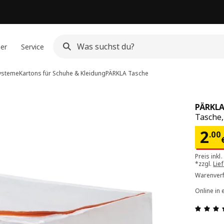
ner
Service
ysteme
Kartons für Schuhe & Kleidung
PÄRKLA
Tasche
PÄRKL
Tasche
Pre
2
.
00
Preis inkl
*zzgl.
Lie
Warenverf
Online in 