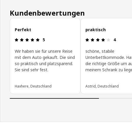
Kundenbewertungen
Kundenbewertungen überspringen
Perfekt
praktisch
Bewertung: 5 von 5 Sterne
Bewertung:
5
4
Wir haben sie für unsere Reise
schöne, stabile
mit dem Auto gekauft. Die sind
Unterbettkommode. Ha
so praktisch und platzsparend.
die richtige Größe um a
Sie sind sehr fest.
meinem Schrank zu lieg
Haxhere, Deutschland
Astrid, Deutschland