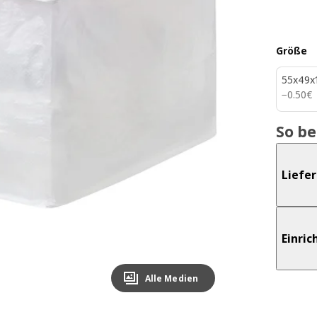
Größe
55x49x
0.50€
−
0
.
50
€
So b
Liefe
Einri
Alle Medien