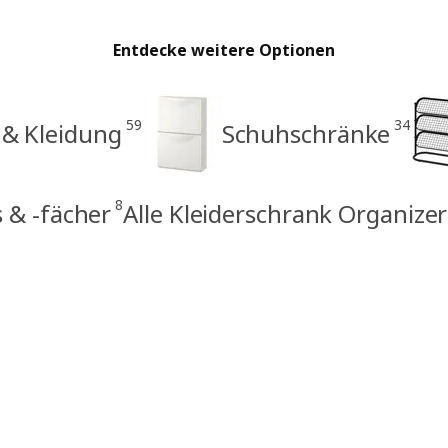
Entdecke weitere Optionen
59
34
 & Kleidung
Schuhschränke
8
 & -fächer
Alle Kleiderschrank Organiz