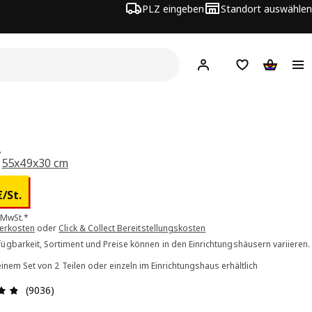
PLZ eingeben
Standort auswählen
Hej!
Hier einloggen
Merkzettel
Warenko
A
,
55x49x30 cm
is 2.00€/St.
€
/St.
. MwSt.*
ferkosten
oder
Click & Collect Bereitstellungskosten
ügbarkeit, Sortiment und Preise können in den Einrichtungshäusern variieren.
einem Set von 2 Teilen oder einzeln im Einrichtungshaus erhältlich
Bewertung: 4.8 von 5 Sterne Alle Bewertungen: 9036
(9036)