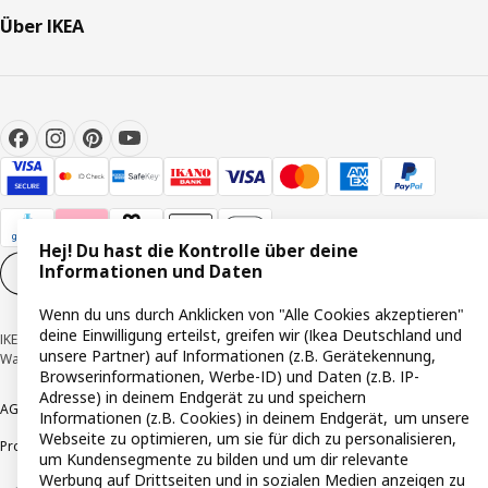
Über IKEA
Hej! Du hast die Kontrolle über deine
Informationen und Daten
Cookie-Einstellungen
DE
Wenn du uns durch Anklicken von "Alle Cookies akzeptieren"
deine Einwilligung erteilst, greifen wir (Ikea Deutschland und
IKEA Deutschland GmbH & Co. KG - Am Wandersmann 2-4, 65719 Hofheim-
unsere Partner) auf Informationen (z.B. Gerätekennung,
Wallau © Inter IKEA Systems B.V. 1999-2026
Browserinformationen, Werbe-ID) und Daten (z.B. IP-
Adresse) in deinem Endgerät zu und speichern
AGB
Barrierefreiheit
Cookie-Richtlinie
Datenschutzerklärung
Impressum
Informationen (z.B. Cookies) in deinem Endgerät, um unsere
Webseite zu optimieren, um sie für dich zu personalisieren,
Produktrückrufe
Responsible Disclosure
Vertrauensstelle
um Kundensegmente zu bilden und um dir relevante
Werbung auf Drittseiten und in sozialen Medien anzeigen zu