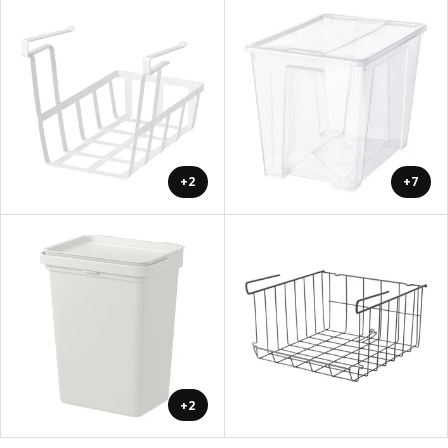
+2
+7
+2