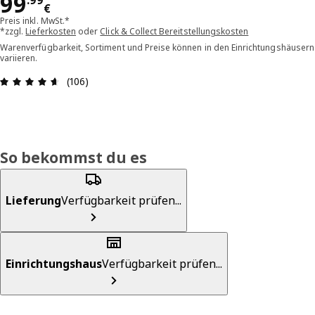
Preis 99.99€
99
.
99
€
Preis inkl. MwSt.*
*zzgl.
Lieferkosten
oder
Click & Collect Bereitstellungskosten
Warenverfügbarkeit, Sortiment und Preise können in den Einrichtungshäusern
variieren.
Bewertung: 4.6 von 5 Sterne Alle Bewertungen: 
(106)
So bekommst du es
Lieferung
Verfügbarkeit prüfen...
Einrichtungshaus
Verfügbarkeit prüfen...