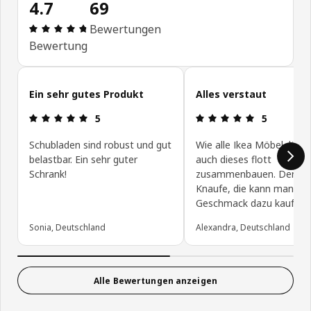
4.7
69
Bewertung: 4.7 von 5 Sterne Alle Bewertungen: 
Bewertungen
Bewertung
Kundenbewertungen überspringen
Ein sehr gutes Produkt
Alles verstaut
Bewertung: 5 von 5 Sterne
Bewertung: 
5
5
Schubladen sind robust und gut
Wie alle Ikea Möbel, lässt
belastbar. Ein sehr guter
auch dieses flott
Schrank!
zusammenbauen. Denkt a
Knaufe, die kann man na
Geschmack dazu kaufen.
Sonia, Deutschland
Alexandra, Deutschland
Alle Bewertungen anzeigen