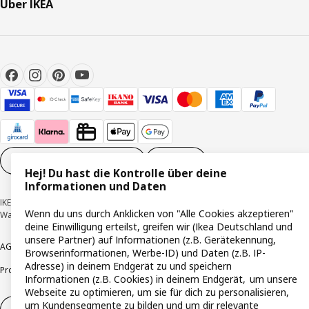
Über IKEA
Cookie-Einstellungen
DE
Hej! Du hast die Kontrolle über deine
Informationen und Daten
IKEA Deutschland GmbH & Co. KG - Am Wandersmann 2-4, 65719 Hofheim-
Wenn du uns durch Anklicken von "Alle Cookies akzeptieren"
Wallau © Inter IKEA Systems B.V. 1999-2026
deine Einwilligung erteilst, greifen wir (Ikea Deutschland und
unsere Partner) auf Informationen (z.B. Gerätekennung,
AGB
Barrierefreiheit
Cookie-Richtlinie
Datenschutzerklärung
Impressum
Browserinformationen, Werbe-ID) und Daten (z.B. IP-
Adresse) in deinem Endgerät zu und speichern
Produktrückrufe
Responsible Disclosure
Vertrauensstelle
Informationen (z.B. Cookies) in deinem Endgerät, um unsere
Webseite zu optimieren, um sie für dich zu personalisieren,
um Kundensegmente zu bilden und um dir relevante