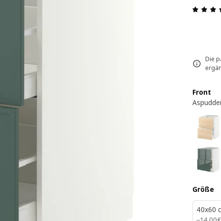
Die p
ergän
Front
Aspudden
Größe
40x60 
14.00€
−
14
.
00
€