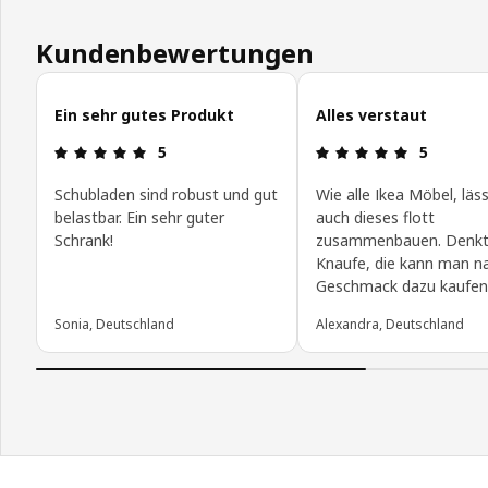
Kundenbewertungen
Kundenbewertungen überspringen
Ein sehr gutes Produkt
Alles verstaut
Bewertung: 5 von 5 Sterne
Bewertung:
5
5
Schubladen sind robust und gut
Wie alle Ikea Möbel, läss
belastbar. Ein sehr guter
auch dieses flott
Schrank!
zusammenbauen. Denkt 
Knaufe, die kann man n
Geschmack dazu kaufen
Sonia, Deutschland
Alexandra, Deutschland