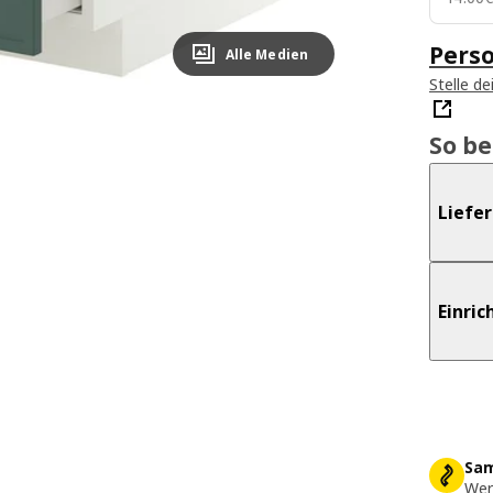
Perso
Alle Medien
Stelle d
So b
Liefe
Einri
Sam
Wer