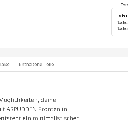
Ent
Es is
Rückg
Rücke
Maße
Enthaltene Teile
öglichkeiten, deine
mit ASPUDDEN Fronten in
tsteht ein minimalistischer