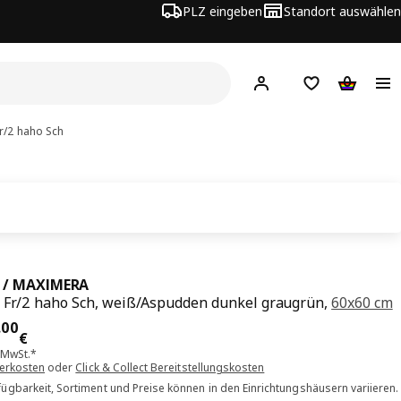
PLZ eingeben
Standort auswählen
Hej!
Hier einloggen
Merkzettel
Warenko
r/2 haho Sch
 / MAXIMERA
 Fr/2 haho Sch, weiß/Aspudden dunkel graugrün,
60x60 cm
is 293.00€
.
00
€
. MwSt.*
ferkosten
oder
Click & Collect Bereitstellungskosten
ügbarkeit, Sortiment und Preise können in den Einrichtungshäusern variieren.