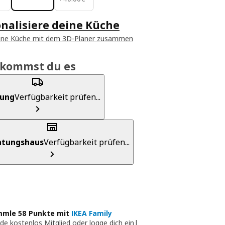
nalisiere deine Küche
eine Küche mit dem 3D-Planer zusammen
ekommst du es
rung
Verfügbarkeit prüfen...
chtungshaus
Verfügbarkeit prüfen...
mle 58 Punkte mit
IKEA Family
de kostenlos Mitglied oder logge dich ein
|