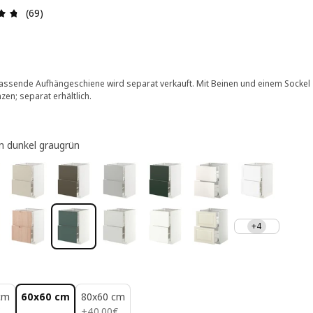
Bewertung: 4.7 von 5 Sterne Alle Bewertungen: 69
(69)
assende Aufhängeschiene wird separat verkauft. Mit Beinen und einem Sockel
zen; separat erhältlich.
 dunkel graugrün
+4
cm
60x60 cm
80x60 cm
40.00€
+
40
.
00
€