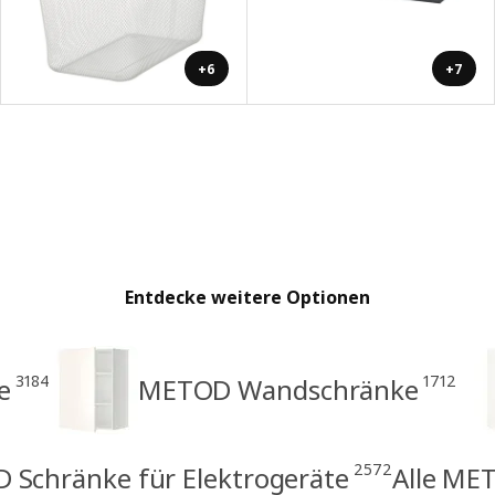
+6
+7
Entdecke weitere Optionen
3184
1712
e
METOD Wandschränke
2572
Schränke für Elektrogeräte
Alle MET