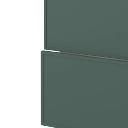
Image zoomed out, normal view