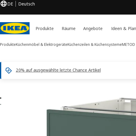
DE
Deutsch
Produkte
Räume
Angebote
Ideen & Pla
Produkte
Küchenmöbel & Elektrogeräte
Küchenzeilen & Küchensysteme
METOD 
20% auf ausgewählte letzte Chance Artikel
2 METOD / MAXIMERA -Bilder
duktinformation