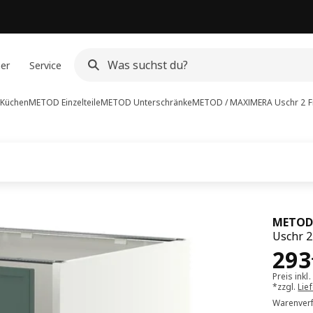
ner
Service
Küchen
METOD Einzelteile
METOD Unterschränke
METOD / MAXIMERA
Uschr 2 F
METOD
Uschr 2
Pre
293
Preis inkl
*zzgl.
Lie
Warenverf