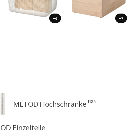
+6
+7
1185
METOD Hochschränke
OD Einzelteile