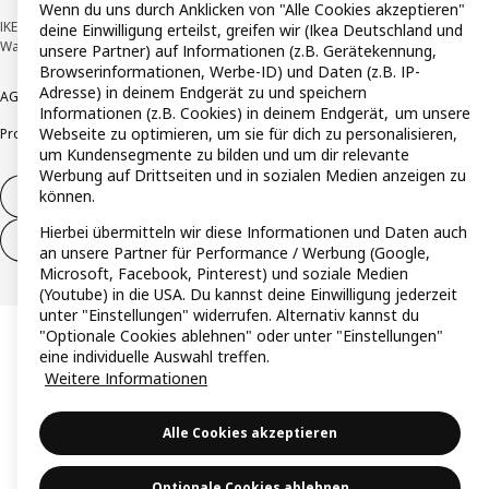
Wenn du uns durch Anklicken von "Alle Cookies akzeptieren"
IKEA Deutschland GmbH & Co. KG - Am Wandersmann 2-4, 65719 Hofheim-
deine Einwilligung erteilst, greifen wir (Ikea Deutschland und
Wallau © Inter IKEA Systems B.V. 1999-2026
unsere Partner) auf Informationen (z.B. Gerätekennung,
Browserinformationen, Werbe-ID) und Daten (z.B. IP-
Adresse) in deinem Endgerät zu und speichern
AGB
Barrierefreiheit
Cookie-Richtlinie
Datenschutzerklärung
Impressum
Informationen (z.B. Cookies) in deinem Endgerät, um unsere
Webseite zu optimieren, um sie für dich zu personalisieren,
Produktrückrufe
Responsible Disclosure
Vertrauensstelle
um Kundensegmente zu bilden und um dir relevante
Werbung auf Drittseiten und in sozialen Medien anzeigen zu
können.
Vertrag widerrufen
Hierbei übermitteln wir diese Informationen und Daten auch
Vertrag widerrufen (Services & Leistungen)
an unsere Partner für Performance / Werbung (Google,
Microsoft, Facebook, Pinterest) und soziale Medien
(Youtube) in die USA. Du kannst deine Einwilligung jederzeit
unter "Einstellungen" widerrufen. Alternativ kannst du
"Optionale Cookies ablehnen" oder unter "Einstellungen"
eine individuelle Auswahl treffen.
Weitere Informationen
Alle Cookies akzeptieren
Optionale Cookies ablehnen