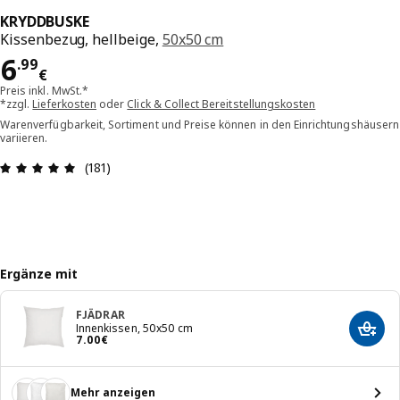
KRYDDBUSKE
Kissenbezug, hellbeige,
50x50 cm
Preis 6.99€
6
.
99
€
Preis inkl. MwSt.*
*zzgl.
Lieferkosten
oder
Click & Collect Bereitstellungskosten
Warenverfügbarkeit, Sortiment und Preise können in den Einrichtungshäusern
variieren.
Bewertung: 4.9 von 5 Sterne Alle Bewertungen: 
(181)
Ergänze mit
FJÄDRAR
Innenkissen, 50x50 cm
In de
Preis 7.00€
7
.
00
€
Mehr anzeigen