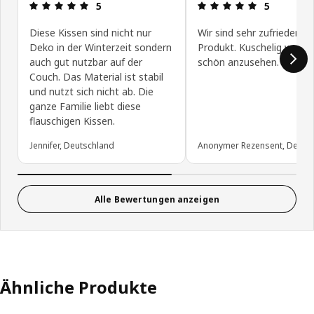
Bewertung: 5 von 5 Sterne
Bewertung: 
5
5
Diese Kissen sind nicht nur
Wir sind sehr zufrieden 
Deko in der Winterzeit sondern
Produkt. Kuschelig weich
auch gut nutzbar auf der
schön anzusehen.
Couch. Das Material ist stabil
und nutzt sich nicht ab. Die
ganze Familie liebt diese
flauschigen Kissen.
Jennifer, Deutschland
Anonymer Rezensent, Deuts
Alle Bewertungen anzeigen
Ähnliche Produkte