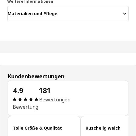
Weitere Informationen
Materialien und Pflege
Kundenbewertungen
4.9
181
Bewertung: 4.9 von 5 Sterne Alle Bewertungen: 1
Bewertungen
Bewertung
Kundenbewertungen überspringen
Tolle Größe & Qualität
Kuschelig weich