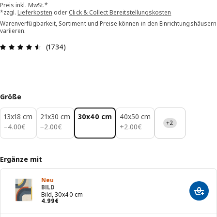
Preis inkl. MwSt.*
*zzgl.
Lieferkosten
oder
Click & Collect Bereitstellungskosten
Warenverfügbarkeit, Sortiment und Preise können in den Einrichtungshäusern
variieren.
Bewertung: 4.5 von 5 Sterne Alle Bewertungen:
(1734)
Größe
13x18 cm
21x30 cm
30x40 cm
40x50 cm
+2
4.00€
2.00€
2.00€
−
4
.
00
€
−
2
.
00
€
+
2
.
00
€
Ergänze mit
Neu
BILD
In de
Bild, 30x40 cm
Preis 4.99€
4
.
99
€