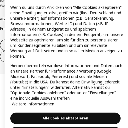
IKEA Deutschland GmbH & Co. KG - Am Wandersmann 2-4, 65719 Hofheim-
Wallau © Inter IKEA Systems B.V. 1999-2026
Wenn du uns durch Anklicken von "Alle Cookies akzeptieren"
deine Einwilligung erteilst, greifen wir (Ikea Deutschland und
unsere Partner) auf Informationen (z.B. Gerätekennung,
AGB
Barrierefreiheit
Cookie-Richtlinie
Datenschutzerklärung
Impressum
Browserinformationen, Werbe-ID) und Daten (z.B. IP-
Produktrückrufe
Responsible Disclosure
Vertrauensstelle
Adresse) in deinem Endgerät zu und speichern
Informationen (z.B. Cookies) in deinem Endgerät, um unsere
Webseite zu optimieren, um sie für dich zu personalisieren,
um Kundensegmente zu bilden und um dir relevante
Vertrag widerrufen
Werbung auf Drittseiten und in sozialen Medien anzeigen zu
können.
Vertrag widerrufen (Services & Leistungen)
Hierbei übermitteln wir diese Informationen und Daten auch
an unsere Partner für Performance / Werbung (Google,
Microsoft, Facebook, Pinterest) und soziale Medien
(Youtube) in die USA. Du kannst deine Einwilligung jederzeit
unter "Einstellungen" widerrufen. Alternativ kannst du
"Optionale Cookies ablehnen" oder unter "Einstellungen"
eine individuelle Auswahl treffen.
Weitere Informationen
Alle Cookies akzeptieren