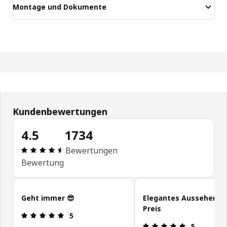
Montage und Dokumente
Kundenbewertungen
4.5
1734
Bewertung: 4.5 von 5 Sterne Alle Bewertungen: 
Bewertungen
Bewertung
Kundenbewertungen überspringen
Geht immer 😎
Elegantes Aussehen, s
Preis
Bewertung: 5 von 5 Sterne
5
Bewertung: 
5