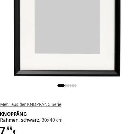
Mehr aus der KNOPPÄNG Serie
KNOPPÄNG
Rahmen, schwarz,
30x40 cm
Preis 7.99€
7
.
99
€