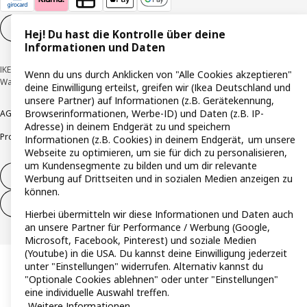
Cookie-Einstellungen
DE
Hej! Du hast die Kontrolle über deine
Informationen und Daten
IKEA Deutschland GmbH & Co. KG - Am Wandersmann 2-4, 65719 Hofheim-
Wenn du uns durch Anklicken von "Alle Cookies akzeptieren"
Wallau © Inter IKEA Systems B.V. 1999-2026
deine Einwilligung erteilst, greifen wir (Ikea Deutschland und
unsere Partner) auf Informationen (z.B. Gerätekennung,
Browserinformationen, Werbe-ID) und Daten (z.B. IP-
AGB
Barrierefreiheit
Cookie-Richtlinie
Datenschutzerklärung
Impressum
Adresse) in deinem Endgerät zu und speichern
Produktrückrufe
Responsible Disclosure
Vertrauensstelle
Informationen (z.B. Cookies) in deinem Endgerät, um unsere
Webseite zu optimieren, um sie für dich zu personalisieren,
um Kundensegmente zu bilden und um dir relevante
Vertrag widerrufen
Werbung auf Drittseiten und in sozialen Medien anzeigen zu
können.
Vertrag widerrufen (Services & Leistungen)
Hierbei übermitteln wir diese Informationen und Daten auch
an unsere Partner für Performance / Werbung (Google,
Microsoft, Facebook, Pinterest) und soziale Medien
(Youtube) in die USA. Du kannst deine Einwilligung jederzeit
unter "Einstellungen" widerrufen. Alternativ kannst du
"Optionale Cookies ablehnen" oder unter "Einstellungen"
eine individuelle Auswahl treffen.
Weitere Informationen