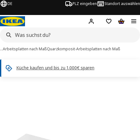
DE
PLZ eingeben
Standort auswählen
Hej!
Hier einloggen
Merkzettel
Warenko
…
Arbeitsplatten nach Maß
Quarzkomposit-Arbeitsplatten nach Maß
Küche kaufen und bis zu 1.000€ sparen
ASKER -Bilder
tinformation