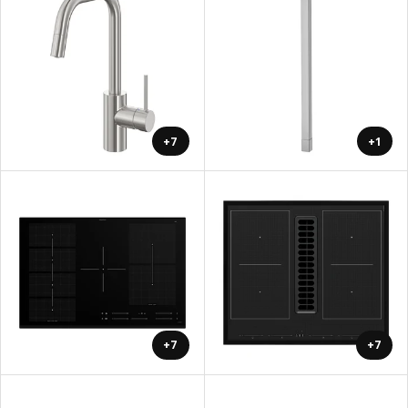
+7
+1
+7
+7