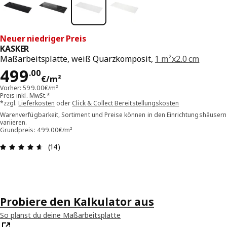
Neuer niedriger Preis
KASKER
Maßarbeitsplatte, weiß Quarzkomposit,
1 m²x2.0 cm
Preis 499.00€/m²
499
.
00
€
/m²
Vorher: 599.00€/m²
Preis inkl. MwSt.*
*zzgl.
Lieferkosten
oder
Click & Collect Bereitstellungskosten
Warenverfügbarkeit, Sortiment und Preise können in den Einrichtungshäusern
variieren.
Grundpreis: 499.00€/m²
Bewertung: 4.6 von 5 Sterne Alle Bewertungen: 
(14)
Probiere den Kalkulator aus
So planst du deine Maßarbeitsplatte