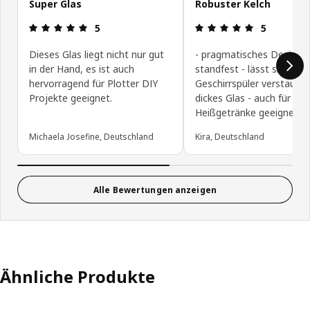
Super Glas
Robuster Kelch
Bewertung: 5 von 5 Sterne
Bewertung: 
5
5
Dieses Glas liegt nicht nur gut
- pragmatisches Design -
in der Hand, es ist auch
standfest - lässt sich gut
hervorragend für Plotter DIY
Geschirrspüler verstauen 
Projekte geeignet.
dickes Glas - auch für
Heißgetränke geeignet
Michaela Josefine, Deutschland
Kira, Deutschland
Alle Bewertungen anzeigen
Ähnliche Produkte