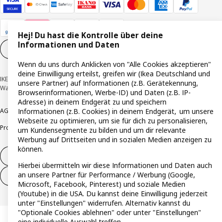
Hej! Du hast die Kontrolle über deine
Informationen und Daten
Cookie-Einstellungen
DE
Wenn du uns durch Anklicken von "Alle Cookies akzeptieren"
deine Einwilligung erteilst, greifen wir (Ikea Deutschland und
IKEA Deutschland GmbH & Co. KG - Am Wandersmann 2-4, 65719 Hofheim-
unsere Partner) auf Informationen (z.B. Gerätekennung,
Wallau © Inter IKEA Systems B.V. 1999-2026
Browserinformationen, Werbe-ID) und Daten (z.B. IP-
Adresse) in deinem Endgerät zu und speichern
AGB
Barrierefreiheit
Cookie-Richtlinie
Datenschutzerklärung
Impressum
Informationen (z.B. Cookies) in deinem Endgerät, um unsere
Webseite zu optimieren, um sie für dich zu personalisieren,
Produktrückrufe
Responsible Disclosure
Vertrauensstelle
um Kundensegmente zu bilden und um dir relevante
Werbung auf Drittseiten und in sozialen Medien anzeigen zu
können.
Vertrag widerrufen
Hierbei übermitteln wir diese Informationen und Daten auch
an unsere Partner für Performance / Werbung (Google,
Vertrag widerrufen (Services & Leistungen)
Microsoft, Facebook, Pinterest) und soziale Medien
(Youtube) in die USA. Du kannst deine Einwilligung jederzeit
unter "Einstellungen" widerrufen. Alternativ kannst du
"Optionale Cookies ablehnen" oder unter "Einstellungen"
eine individuelle Auswahl treffen.