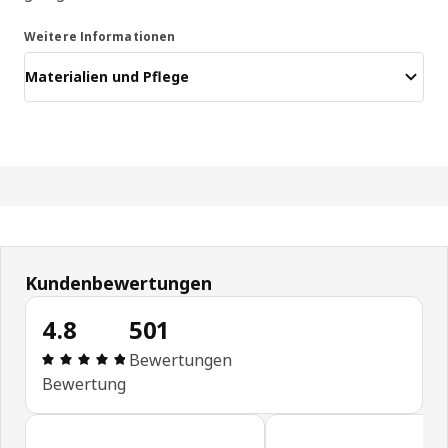
Weitere Informationen
Materialien und Pflege
Kundenbewertungen
4.8
501
Bewertung: 4.8 von 5 Sterne Alle Bewertungen: 
Bewertungen
Bewertung
Kundenbewertungen überspringen