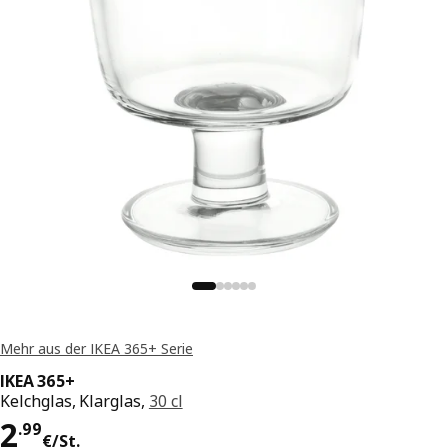
Mehr aus der IKEA 365+ Serie
IKEA 365+
Kelchglas, Klarglas,
30 cl
Preis 2.99€/St.
2
.
99
€
/St.