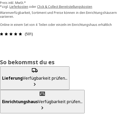
Preis inkl. MwSt.*
*zzgl.
Lieferkosten
oder
Click & Collect Bereitstellungskosten
Warenverfügbarkeit, Sortiment und Preise können in den Einrichtungshäusern
variieren.
Online in einem Set von 4 Teilen oder einzeln im Einrichtungshaus erhältlich
Bewertung: 4.8 von 5 Sterne Alle Bewertungen: 
(501)
So bekommst du es
Lieferung
Verfügbarkeit prüfen...
Einrichtungshaus
Verfügbarkeit prüfen...