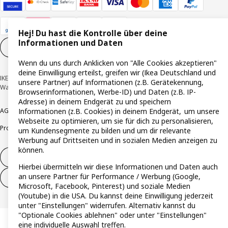
Hej! Du hast die Kontrolle über deine
Informationen und Daten
Cookie-Einstellungen
DE
Wenn du uns durch Anklicken von "Alle Cookies akzeptieren"
deine Einwilligung erteilst, greifen wir (Ikea Deutschland und
IKEA Deutschland GmbH & Co. KG - Am Wandersmann 2-4, 65719 Hofheim-
unsere Partner) auf Informationen (z.B. Gerätekennung,
Wallau © Inter IKEA Systems B.V. 1999-2026
Browserinformationen, Werbe-ID) und Daten (z.B. IP-
Adresse) in deinem Endgerät zu und speichern
AGB
Barrierefreiheit
Cookie-Richtlinie
Datenschutzerklärung
Impressum
Informationen (z.B. Cookies) in deinem Endgerät, um unsere
Webseite zu optimieren, um sie für dich zu personalisieren,
Produktrückrufe
Responsible Disclosure
Vertrauensstelle
um Kundensegmente zu bilden und um dir relevante
Werbung auf Drittseiten und in sozialen Medien anzeigen zu
können.
Vertrag widerrufen
Hierbei übermitteln wir diese Informationen und Daten auch
an unsere Partner für Performance / Werbung (Google,
Vertrag widerrufen (Services & Leistungen)
Microsoft, Facebook, Pinterest) und soziale Medien
(Youtube) in die USA. Du kannst deine Einwilligung jederzeit
unter "Einstellungen" widerrufen. Alternativ kannst du
"Optionale Cookies ablehnen" oder unter "Einstellungen"
eine individuelle Auswahl treffen.