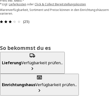
Preis inkl. MwSt.*
*zzgl.
Lieferkosten
oder
Click & Collect Bereitstellungskosten
Warenverfügbarkeit, Sortiment und Preise können in den Einrichtungshäusern
variieren.
Bewertung: 3.2 von 5 Sterne Alle Bewertungen: 
(25)
So bekommst du es
Lieferung
Verfügbarkeit prüfen...
Einrichtungshaus
Verfügbarkeit prüfen...