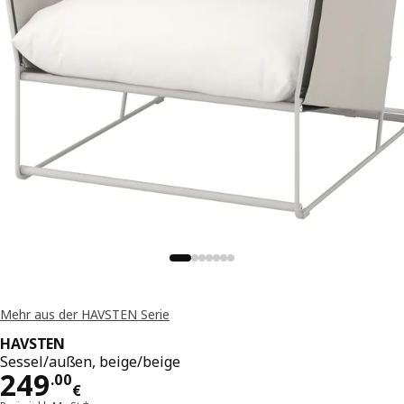
Mehr aus der HAVSTEN Serie
HAVSTEN
Sessel/außen, beige/beige
Preis 249.00€
249
.
00
€