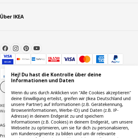
Über IKEA
Hej! Du hast die Kontrolle über deine
Informationen und Daten
Cookie-Einstellungen
DE
Wenn du uns durch Anklicken von "Alle Cookies akzeptieren"
deine Einwilligung erteilst, greifen wir (Ikea Deutschland und
unsere Partner) auf Informationen (z.B. Gerätekennung,
IKEA Deutschland GmbH & Co. KG - Am Wandersmann 2-4, 65719 Hofheim-
Browserinformationen, Werbe-ID) und Daten (z.B. IP-
Wallau © Inter IKEA Systems B.V. 1999-2026
Adresse) in deinem Endgerät zu und speichern
Informationen (z.B. Cookies) in deinem Endgerät, um unsere
AGB
Barrierefreiheit
Cookie-Richtlinie
Datenschutzerklärung
Impressum
Webseite zu optimieren, um sie für dich zu personalisieren,
um Kundensegmente zu bilden und um dir relevante
Produktrückrufe
Responsible Disclosure
Vertrauensstelle