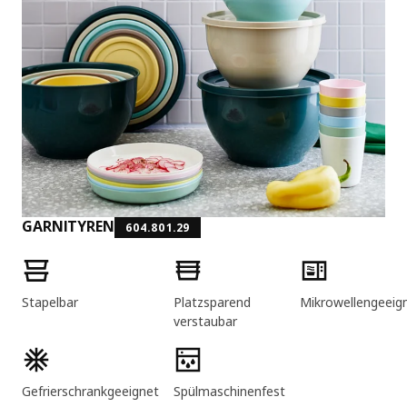
GARNITYREN
604.801.29
Produktmerkmale
Stapelbar
Platzsparend
Mikrowellengeeig
verstaubar
Gefrierschrankgeeignet
Spülmaschinenfest