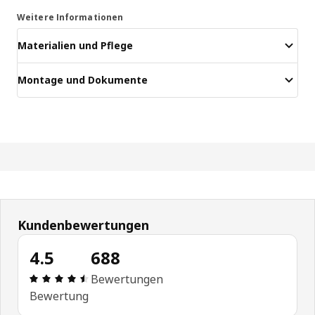
Weitere Informationen
Materialien und Pflege
Montage und Dokumente
Kundenbewertungen
4.5
688
Bewertung: 4.5 von 5 Sterne Alle Bewertungen: 
Bewertungen
Bewertung