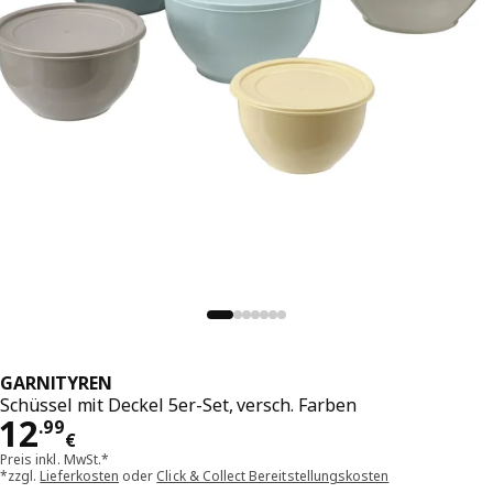
GARNITYREN
Schüssel mit Deckel 5er-Set, versch. Farben
Preis 12.99€
12
.
99
€
Preis inkl. MwSt.*
*zzgl.
Lieferkosten
oder
Click & Collect Bereitstellungskosten