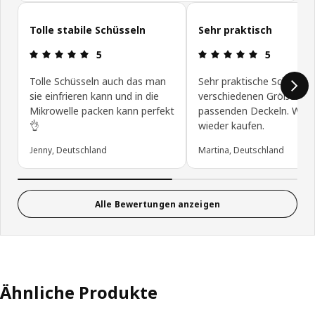
Kundenbewertungen überspringen
Tolle stabile Schüsseln
Sehr praktisch
Bewertung: 5 von 5 Sterne
Bewertung: 
5
5
Tolle Schüsseln auch das man
Sehr praktische Schüsseln
sie einfrieren kann und in die
verschiedenen Größen mi
Mikrowelle packen kann perfekt
passenden Deckeln. Würd
👌
wieder kaufen.
Jenny, Deutschland
Martina, Deutschland
Alle Bewertungen anzeigen
Ähnliche Produkte