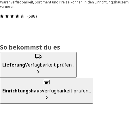
Warenverfügbarkeit, Sortiment und Preise können in den Einrichtungshäusern
variieren.
Bewertung: 4.5 von 5 Sterne Alle Bewertungen: 
(688)
So bekommst du es
Lieferung
Verfügbarkeit prüfen...
Einrichtungshaus
Verfügbarkeit prüfen...