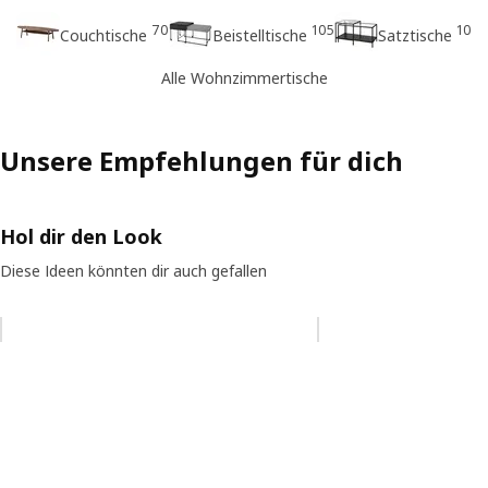
70
105
10
Couchtische
Beistelltische
Satztische
Alle Wohnzimmertische
Unsere Empfehlungen für dich
Hol dir den Look
Diese Ideen könnten dir auch gefallen
Eintrag überspringen