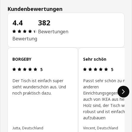
Kundenbewertungen
4.4
382
Bewertung: 4.4 von 5 Sterne Alle Bewertungen: 
Bewertungen
Bewertung
Kundenbewertungen überspringen
BORGEBY
Sehr schön
Bewertung: 5 von 5 Sterne
Bewertung: 
5
5
Der Tisch ist einfach super
Passt sehr schön zu mei
sieht wunderschön aus. Und
anderen
noch praktisch dazu.
Einrichtungsgegenständen
auch von IKEA aus helle
Holz sind, der Tisch wirkt
robust und ist einfach
aufzubauen
Jutta, Deutschland
Vincent, Deutschland