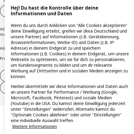
Hej! Du hast die Kontrolle über deine
Cookie-Einstellungen
DE
Informationen und Daten
Wenn du uns durch Anklicken von "Alle Cookies akzeptieren"
IKEA Deutschland GmbH & Co. KG - Am Wandersmann 2-4, 65719 Hofheim-
deine Einwilligung erteilst, greifen wir (Ikea Deutschland und
Wallau © Inter IKEA Systems B.V. 1999-2026
unsere Partner) auf Informationen (z.B. Gerätekennung,
Browserinformationen, Werbe-ID) und Daten (z.B. IP-
Adresse) in deinem Endgerät zu und speichern
AGB
Barrierefreiheit
Cookie-Richtlinie
Datenschutzerklärung
Impressum
Informationen (z.B. Cookies) in deinem Endgerät, um unsere
Produktrückrufe
Responsible Disclosure
Vertrauensstelle
Webseite zu optimieren, um sie für dich zu personalisieren,
um Kundensegmente zu bilden und um dir relevante
Werbung auf Drittseiten und in sozialen Medien anzeigen zu
Vertrag widerrufen
können.
Hierbei übermitteln wir diese Informationen und Daten auch
Vertrag widerrufen (Services & Leistungen)
an unsere Partner für Performance / Werbung (Google,
Microsoft, Facebook, Pinterest) und soziale Medien
(Youtube) in die USA. Du kannst deine Einwilligung jederzeit
unter "Einstellungen" widerrufen. Alternativ kannst du
"Optionale Cookies ablehnen" oder unter "Einstellungen"
eine individuelle Auswahl treffen.
Weitere Informationen