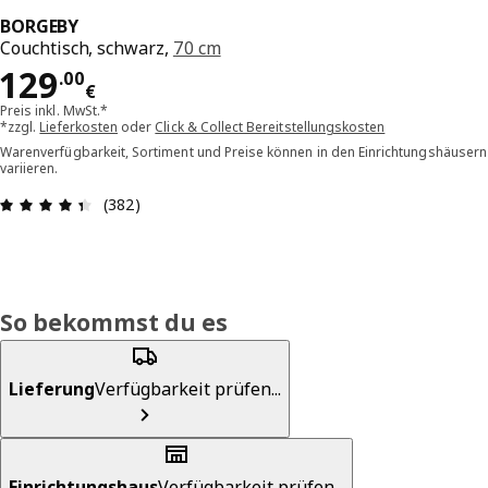
BORGEBY
Couchtisch, schwarz,
70 cm
Preis 129.00€
129
.
00
€
Preis inkl. MwSt.*
*zzgl.
Lieferkosten
oder
Click & Collect Bereitstellungskosten
Warenverfügbarkeit, Sortiment und Preise können in den Einrichtungshäusern
variieren.
Bewertung: 4.4 von 5 Sterne Alle Bewertungen:
(382)
So bekommst du es
Lieferung
Verfügbarkeit prüfen...
Einrichtungshaus
Verfügbarkeit prüfen...