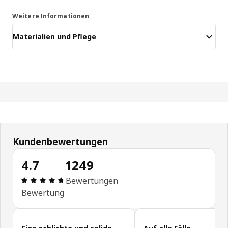
Weitere Informationen
Materialien und Pflege
Kundenbewertungen
4.7
1249
Bewertung: 4.7 von 5 Sterne Alle Bewertungen: 
Bewertungen
Bewertung
Kundenbewertungen überspringen