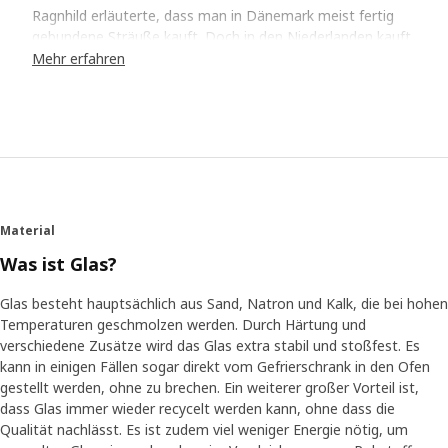
Ragnhild erläuterte, dass man in Dänemark meist fertig
gebundene Sträuße kauft. Doch in den Niederlanden kauft
man gerne einen ganzen Armvoll Blumen - 20 bis 50 Stück
Mehr erfahren
vielleicht - und gestaltet daraus dann eigene
Arrangements. "Sie machen das sehr gut", fügt sie hinzu.
Londoner mögen Blumen als florale Tafelaufsätze auf
dem Tisch oder auf einem Blumenständer. "Aber man
kombiniert auch häufig immergrüne Blätter wie Eukalyptus
oder Fensterblatt mit anderem Blattwerk als Dekoration
in einer Glasvase."
Material
Vasenlektion
Was ist Glas?
Das Team war sich darüber einig, dass die BERÄKNA Serie
mindestens eine kleine Vase für Einzelblüten, eine
Glas besteht hauptsächlich aus Sand, Natron und Kalk, die bei hohen
Tulpenvase und eine Vase für Lilien beinhalten sollte. Dazu
Temperaturen geschmolzen werden. Durch Härtung und
eine Schale, eine hohe Vase und eine Bodenvase. "Mehrere
verschiedene Zusätze wird das Glas extra stabil und stoßfest. Es
Sträußchen in kleinen Vasen und eine Kerze auf einem
kann in einigen Fällen sogar direkt vom Gefrierschrank in den Ofen
Tablett wirken sehr gut; ich dekoriere oft so für Feste,
gestellt werden, ohne zu brechen. Ein weiterer großer Vorteil ist,
Hotels und Restaurants, wenn das Budget begrenzt ist",
dass Glas immer wieder recycelt werden kann, ohne dass die
sagt Ragnhild und zeigt, dass die Tulpenvase die Sträuße
Qualität nachlässt. Es ist zudem viel weniger Energie nötig, um