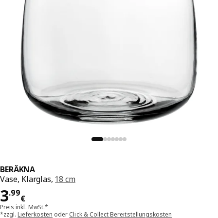
BERÄKNA
Vase, Klarglas,
18 cm
Preis 3.99€
3
.
99
€
Preis inkl. MwSt.*
*zzgl.
Lieferkosten
oder
Click & Collect Bereitstellungskosten