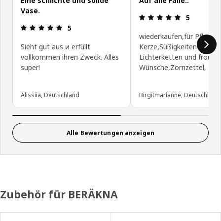
Eine schlichte und solide
Auf alle Fälle..
Vase.
Bewertung: 
5
Bewertung: 5 von 5 Sterne
5
wiederkaufen,für Pflanze
Sieht gut aus и erfüllt
Kerze,Süßigkeiten Blume
vollkommen ihren Zweck. Alles
Lichterketten und fromm
super!
Wünsche,Zornzettel,
Alissiia, Deutschland
Birgitmarianne, Deutschland
Alle Bewertungen anzeigen
Zubehör für BERÄKNA