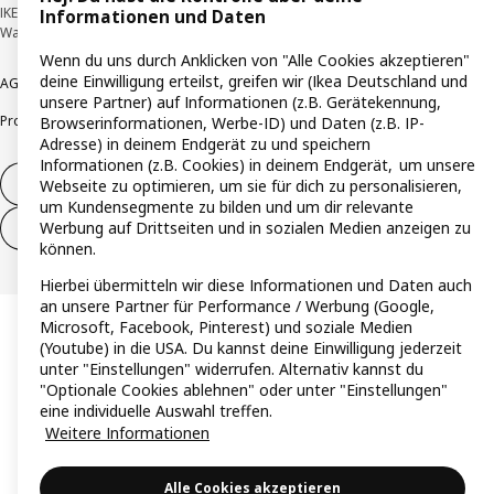
IKEA Deutschland GmbH & Co. KG - Am Wandersmann 2-4, 65719 Hofheim-
Informationen und Daten
Wallau © Inter IKEA Systems B.V. 1999-2026
Wenn du uns durch Anklicken von "Alle Cookies akzeptieren"
deine Einwilligung erteilst, greifen wir (Ikea Deutschland und
AGB
Barrierefreiheit
Cookie-Richtlinie
Datenschutzerklärung
Impressum
unsere Partner) auf Informationen (z.B. Gerätekennung,
Produktrückrufe
Responsible Disclosure
Vertrauensstelle
Browserinformationen, Werbe-ID) und Daten (z.B. IP-
Adresse) in deinem Endgerät zu und speichern
Informationen (z.B. Cookies) in deinem Endgerät, um unsere
Vertrag widerrufen
Webseite zu optimieren, um sie für dich zu personalisieren,
um Kundensegmente zu bilden und um dir relevante
Werbung auf Drittseiten und in sozialen Medien anzeigen zu
Vertrag widerrufen (Services & Leistungen)
können.
Hierbei übermitteln wir diese Informationen und Daten auch
an unsere Partner für Performance / Werbung (Google,
Microsoft, Facebook, Pinterest) und soziale Medien
(Youtube) in die USA. Du kannst deine Einwilligung jederzeit
unter "Einstellungen" widerrufen. Alternativ kannst du
"Optionale Cookies ablehnen" oder unter "Einstellungen"
eine individuelle Auswahl treffen.
Weitere Informationen
Alle Cookies akzeptieren