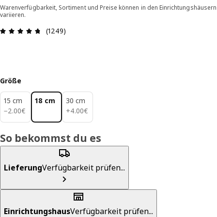
Warenverfügbarkeit, Sortiment und Preise können in den Einrichtungshäusern
variieren.
Bewertung: 4.7 von 5 Sterne Alle Bewertungen:
(1249)
Größe
15 cm
18 cm
30 cm
2.00€
4.00€
−
2
.
00
€
+
4
.
00
€
So bekommst du es
Lieferung
Verfügbarkeit prüfen...
Einrichtungshaus
Verfügbarkeit prüfen...