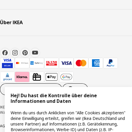
Über IKEA
Cookie-Einstellungen
DE
Hej! Du hast die Kontrolle über deine
Informationen und Daten
IKEA Deutschland GmbH & Co. KG - Am Wandersmann 2-4, 65719 Hofheim-
Wallau © Inter IKEA Systems B.V. 1999-2026
Wenn du uns durch Anklicken von "Alle Cookies akzeptieren"
deine Einwilligung erteilst, greifen wir (Ikea Deutschland und
unsere Partner) auf Informationen (z.B. Gerätekennung,
AGB
Barrierefreiheit
Cookie-Richtlinie
Datenschutzerklärung
Impressum
Browserinformationen, Werbe-ID) und Daten (z.B. IP-