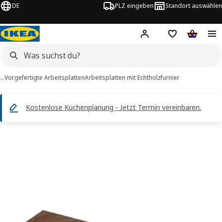
DE
PLZ eingeben
Standort auswählen
Hej!
Hier einloggen
Merkzettel
Warenko
…
Vorgefertigte Arbeitsplatten
Arbeitsplatten mit Echtholzfurnier
Kostenlose Küchenplanung - Jetzt Termin vereinbaren.
BARKABODA -Bilder
tinformation