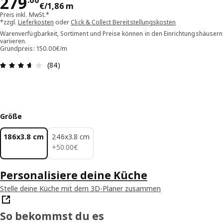
Preis 279.00€/1,86 m
279
.
00
€
/1,86 m
Preis inkl. MwSt.*
*zzgl.
Lieferkosten
oder
Click & Collect Bereitstellungskosten
Warenverfügbarkeit, Sortiment und Preise können in den Einrichtungshäusern
variieren.
Grundpreis: 150.00€/m
Bewertung: 3.6 von 5 Sterne Alle Bewertungen: 
(84)
Größe
186x3.8 cm
246x3.8 cm
50.00€
+
50
.
00
€
Personalisiere deine Küche
Stelle deine Küche mit dem 3D-Planer zusammen
So bekommst du es