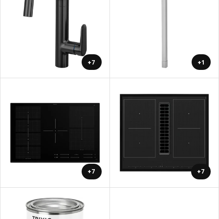
+7
+1
+7
+7