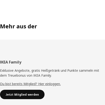
geschlossenen Schränke und Schubladen auch mit offenen
HAGAÅN Aufbewahrungselementen in passender
Holzausführung kombinieren. „Wenn du dich für eine
minimalistische Badezimmereinrichtung entschieden hast,
gibt es viele Kombinationsmöglichkeiten für dein
Mehr aus der
Traumbad.“
Fußzeile
IKEA Family
Exklusive Angebote, gratis Heißgetränk und Punkte sammeln mit
dem Treuebonus von IKEA Family.
Du bist bereits Mitglied? Hier einloggen.
Jetzt Mitglied werden