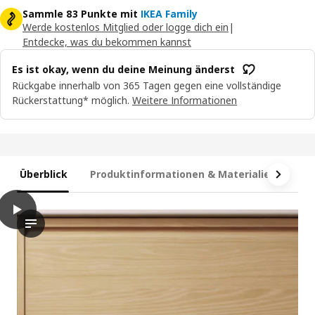
Sammle 83 Punkte mit
IKEA Family
Werde kostenlos Mitglied oder logge dich ein
|
Entdecke, was du bekommen kannst
Es ist okay, wenn du deine Meinung änderst
Rückgabe innerhalb von 365 Tagen gegen eine vollständige
Rückerstattung* möglich.
Weitere Informationen
Überblick
Produktinformationen & Materialien
Te
play
ÄNGSJÖN / BACKSJÖN Waschbschr+Schubladen/Waschb/Mibatt, 
Das Video zeigt eine Demonstration des Waschtisches ÄNGSJÖN