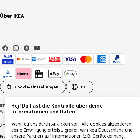
Über IKEA
Cookie-Einstellungen
DE
Hej! Du hast die Kontrolle über deine
IKEA Deutschland GmbH & Co. KG - Am Wandersmann 2-4, 65719 Hofheim-
Informationen und Daten
Wallau © Inter IKEA Systems B.V. 1999-2026
Wenn du uns durch Anklicken von "Alle Cookies akzeptieren"
AGB
Barrierefreiheit
Cookie-Richtlinie
Datenschutzerklärung
Impressum
deine Einwilligung erteilst, greifen wir (Ikea Deutschland und
unsere Partner) auf Informationen (z.B. Gerätekennung,
Produktrückrufe
Responsible Disclosure
Vertrauensstelle