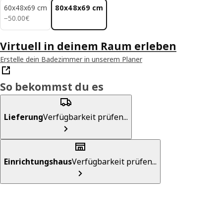
60x48x69 cm
80x48x69 cm
50.00€
−
50
.
00
€
Virtuell in deinem Raum erleben
Erstelle dein Badezimmer in unserem Planer
So bekommst du es
Lieferung
Verfügbarkeit prüfen...
Einrichtungshaus
Verfügbarkeit prüfen...