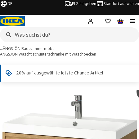
DE
PLZ eingeben
Standort auswählen
Hej!
Hier einloggen
Merkzettel
Warenko
…
ÄNGSJÖN Badezimmermöbel
ÄNGSJÖN Waschtischunterschränke mit Waschbecken
20% auf ausgewählte letzte Chance Artikel
ÄNGSJÖN / BACKSJÖN -Bilder
tinformation