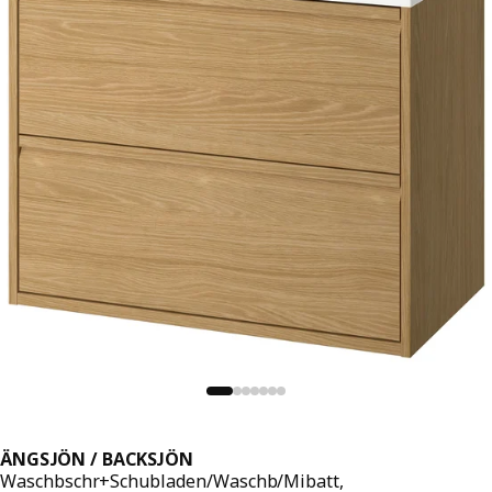
ÄNGSJÖN / BACKSJÖN
Waschbschr+Schubladen/Waschb/Mibatt,