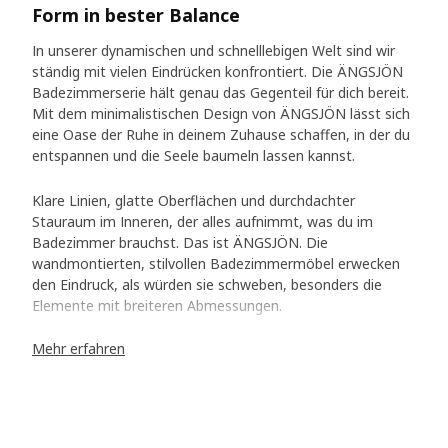
Form in bester Balance
In unserer dynamischen und schnelllebigen Welt sind wir
ständig mit vielen Eindrücken konfrontiert. Die ÄNGSJÖN
Badezimmerserie hält genau das Gegenteil für dich bereit.
Mit dem minimalistischen Design von ÄNGSJÖN lässt sich
eine Oase der Ruhe in deinem Zuhause schaffen, in der du
entspannen und die Seele baumeln lassen kannst.
Klare Linien, glatte Oberflächen und durchdachter
Stauraum im Inneren, der alles aufnimmt, was du im
Badezimmer brauchst. Das ist ÄNGSJÖN. Die
wandmontierten, stilvollen Badezimmermöbel erwecken
den Eindruck, als würden sie schweben, besonders die
Elemente mit breiteren Abmessungen.
Mehr erfahren
Ein handlicher Griff
Wenn du dir ÄNGSJÖN einmal näher anschaust, werden dir
schnell die kleinen Details ins Auge fallen, die in Form und
Funktion wirklich etwas ausmachen. Designerin Sarah
Fager erklärt, wie der integrierte Griff zu einer ruhigen