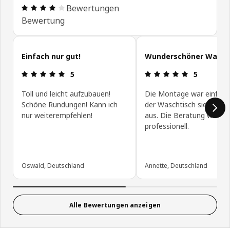
Bewertung: 4.1 von 5 Sterne Alle Bewertungen: 6
Bewertungen
Bewertung
Kundenbewertungen überspringen
Einfach nur gut!
Wunderschöner Wascht
Bewertung: 5 von 5 Sterne
Bewertung: 
5
5
Toll und leicht aufzubauen!
Die Montage war einfach
Schöne Rundungen! Kann ich
der Waschtisch sieht seh
nur weiterempfehlen!
aus. Die Beratung war se
professionell.
Oswald, Deutschland
Annette, Deutschland
Alle Bewertungen anzeigen