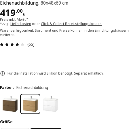
Eichenachbildung,
80x48x69 cm
Preis 419.00€
419
.
00
€
Preis inkl. MwSt.*
*zzgl.
Lieferkosten
oder
Click & Collect Bereitstellungskosten
Warenverfügbarkeit, Sortiment und Preise können in den Einrichtungshäusern
variieren.
Bewertung: 4.1 von 5 Sterne Alle Bewertungen: 
(65)
Für die Installation wird Silikon benötigt. Separat erhältlich.
Farbe
:
Eichenachbildung
Größe