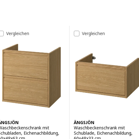
Zu den Ergebnissen springen
Liste der Ergebnisse
Vergleichen
Vergleichen
ÄNGSJÖN
ÄNGSJÖN
Waschbeckenschrank mit
Waschbeckenschrank mit
Schubladen, Eichenachbildung,
Schublade, Eichenachbildung,
60x48x63 cm
60x48x33 cm