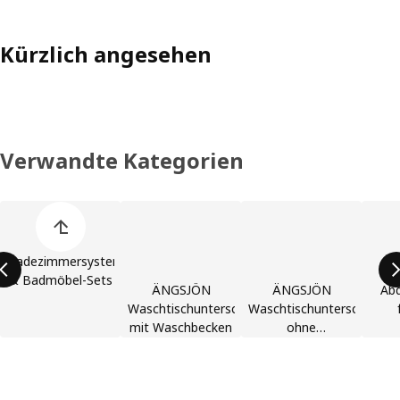
Kürzlich angesehen
Verwandte Kategorien
Liste der Produktkategorien überspringen
Badezimmersysteme
& Badmöbel-Sets
ÄNGSJÖN
ÄNGSJÖN
Abd
Waschtischunterschränke
Waschtischunterschränke
mit Waschbecken
ohne
Waschbecken