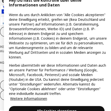
Hej! Du hast die Kontrolle über deine
Informationen und Daten
Wenn du uns durch Anklicken von "Alle Cookies akzeptieren"
deine Einwilligung erteilst, greifen wir (Ikea Deutschland und
unsere Partner) auf Informationen (z.B. Gerätekennung,
Browserinformationen, Werbe-ID) und Daten (z.B. IP-
Cookie-Einstellungen
DE
Adresse) in deinem Endgerät zu und speichern
Informationen (z.B. Cookies) in deinem Endgerät, um unsere
Webseite zu optimieren, um sie für dich zu personalisieren,
IKEA Deutschland GmbH & Co. KG - Am Wandersmann 2-4, 65719 Hofheim-
um Kundensegmente zu bilden und um dir relevante
Wallau © Inter IKEA Systems B.V. 1999-2026
Werbung auf Drittseiten und in sozialen Medien anzeigen zu
können.
AGB
Barrierefreiheit
Cookie-Richtlinie
Datenschutzerklärung
Impressum
Hierbei übermitteln wir diese Informationen und Daten auch
an unsere Partner für Performance / Werbung (Google,
Produktrückrufe
Responsible Disclosure
Vertrauensstelle
Microsoft, Facebook, Pinterest) und soziale Medien
(Youtube) in die USA. Du kannst deine Einwilligung jederzeit
unter "Einstellungen" widerrufen. Alternativ kannst du
Vertrag widerrufen
"Optionale Cookies ablehnen" oder unter "Einstellungen"
eine individuelle Auswahl treffen.
Vertrag widerrufen (Services & Leistungen)
Weitere Informationen
Alle Cookies akzeptieren