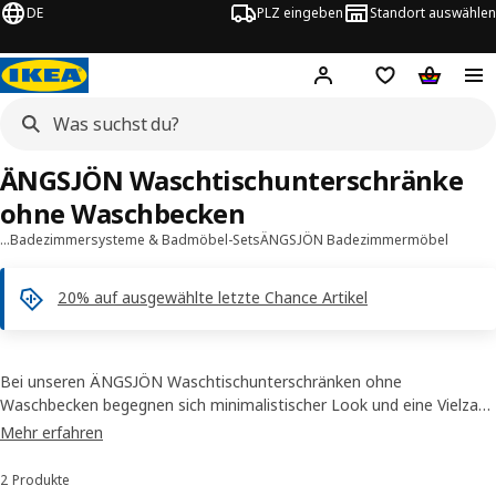
DE
PLZ eingeben
Standort auswählen
Hej!
Hier einloggen
Merkzettel
Warenko
ÄNGSJÖN Waschtischunterschränke
ohne Waschbecken
…
Badezimmersysteme & Badmöbel-Sets
ÄNGSJÖN Badezimmermöbel
20% auf ausgewählte letzte Chance Artikel
Bei unseren ÄNGSJÖN Waschtischunterschränken ohne
Waschbecken begegnen sich minimalistischer Look und eine Vielzahl
verfügbarer Oberflächen. Zur Wahl stehen Modelle mit ein oder zwei
Mehr erfahren
Schubladen – je nachdem, wie viel Platz du für deine Sachen
brauchst.
2 Produkte
Sortieren und Filtern