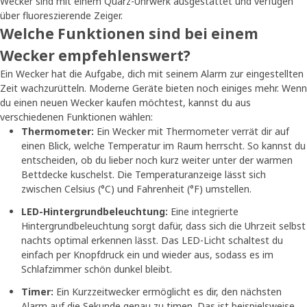
Wecker sind mit einem Quarz-Uhrwerk ausgestattet und verfügen
über fluoreszierende Zeiger.
Welche Funktionen sind bei einem
Wecker empfehlenswert?
Ein Wecker hat die Aufgabe, dich mit seinem Alarm zur eingestellten
Zeit wachzurütteln. Moderne Geräte bieten noch einiges mehr. Wenn
du einen neuen Wecker kaufen möchtest, kannst du aus
verschiedenen Funktionen wählen:
Thermometer:
Ein Wecker mit Thermometer verrät dir auf
einen Blick, welche Temperatur im Raum herrscht. So kannst du
entscheiden, ob du lieber noch kurz weiter unter der warmen
Bettdecke kuschelst. Die Temperaturanzeige lässt sich
zwischen Celsius (°C) und Fahrenheit (°F) umstellen.
LED-Hintergrundbeleuchtung:
Eine integrierte
Hintergrundbeleuchtung sorgt dafür, dass sich die Uhrzeit selbst
nachts optimal erkennen lässt. Das LED-Licht schaltest du
einfach per Knopfdruck ein und wieder aus, sodass es im
Schlafzimmer schön dunkel bleibt.
Timer:
Ein Kurzzeitwecker ermöglicht es dir, den nächsten
Alarm auf die Sekunde genau zu timen. Das ist beispielsweise