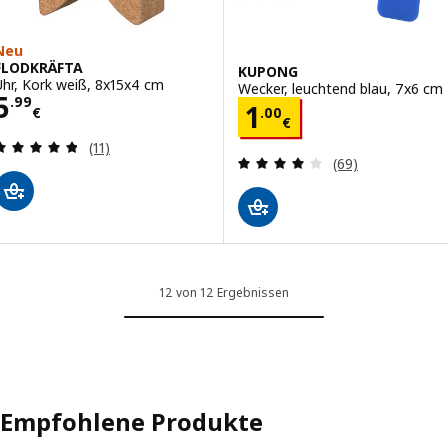
Neu
FLODKRÄFTA
KUPONG
Uhr, Kork weiß, 8x15x4 cm
Wecker, leuchtend blau, 7x6 cm
Preis 5.99€
5
.
99
Preis 1.00€
1
.
00
€
€
Bewertungen: 4.8 von 5 Sternen. Bewertungen i
(11)
Bewertungen: 4 
(69)
12 von 12 Ergebnissen
Empfohlene Produkte