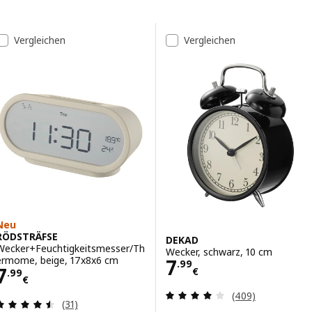
Zu den Ergebnissen springen
Liste der Ergebnisse
Vergleichen
Vergleichen
Neu
RÖDSTRÄFSE
DEKAD
Wecker+Feuchtigkeitsmesser/Th
Wecker, schwarz, 10 cm
Preis 7.99€
ermome, beige, 17x8x6 cm
7
.
99
Preis 7.99€
7
€
.
99
€
Bewertungen: 3.
(409)
Bewertungen: 4.5 von 5 Sternen. Bewertungen i
(31)