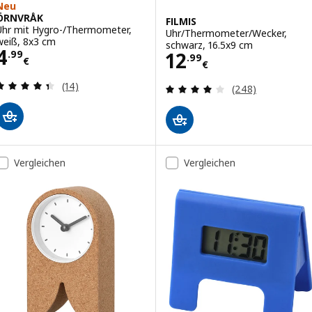
Neu
ÖRNVRÅK
FILMIS
Uhr mit Hygro-/Thermometer,
Uhr/Thermometer/Wecker,
weiß, 8x3 cm
schwarz, 16.5x9 cm
Preis 4.99€
4
Preis 12.99€
12
.
99
.
99
€
€
Bewertungen: 4.4 von 5 Sternen. Bewertungen i
(14)
Bewertungen: 3.
(248)
Vergleichen
Vergleichen