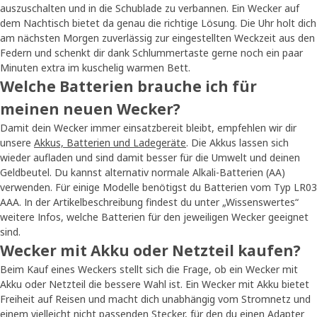
auszuschalten und in die Schublade zu verbannen. Ein Wecker auf
dem Nachtisch bietet da genau die richtige Lösung. Die Uhr holt dich
am nächsten Morgen zuverlässig zur eingestellten Weckzeit aus den
Federn und schenkt dir dank Schlummertaste gerne noch ein paar
Minuten extra im kuschelig warmen Bett.
Welche Batterien brauche ich für
meinen neuen Wecker?
Damit dein Wecker immer einsatzbereit bleibt, empfehlen wir dir
unsere
Akkus, Batterien und Ladegeräte
. Die Akkus lassen sich
wieder aufladen und sind damit besser für die Umwelt und deinen
Geldbeutel. Du kannst alternativ normale Alkali-Batterien (AA)
verwenden. Für einige Modelle benötigst du Batterien vom Typ LR03
AAA. In der Artikelbeschreibung findest du unter „Wissenswertes“
weitere Infos, welche Batterien für den jeweiligen Wecker geeignet
sind.
Wecker mit Akku oder Netzteil kaufen?
Beim Kauf eines Weckers stellt sich die Frage, ob ein Wecker mit
Akku oder Netzteil die bessere Wahl ist. Ein Wecker mit Akku bietet
Freiheit auf Reisen und macht dich unabhängig vom Stromnetz und
einem vielleicht nicht passenden Stecker, für den du einen Adapter