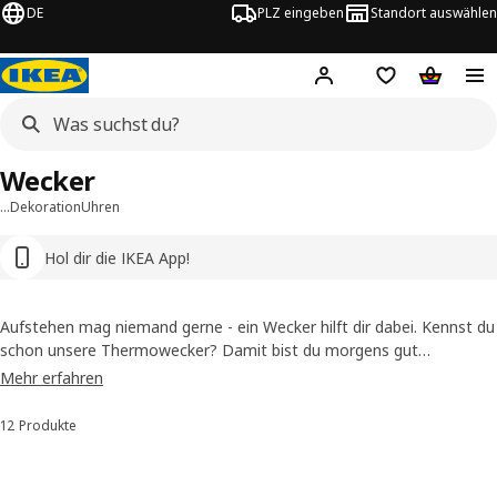
DE
PLZ eingeben
Standort auswählen
Hej!
Hier einloggen
Merkzettel
Warenko
Wecker
…
Dekoration
Uhren
Hol dir die IKEA App!
Aufstehen mag niemand gerne - ein Wecker hilft dir dabei. Kennst du
schon unsere Thermowecker? Damit bist du morgens gut
informiert: Datum, Zeit, Wochentag. Er verrät dir alles, was du nach
Mehr erfahren
dem Aufwachen wissen musst. Die Temperaturanzeige zeigt dir
sogar, ob der Raum deine Wohlfühltemperatur hat.
12 Produkte
Sortieren und Filtern