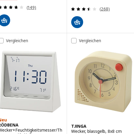
Bewertungen: 3.7 von 5 Sternen. Bewertungen i
(149)
Bewertungen: 3.
(268)
Vergleichen
Vergleichen
Neu
RÖDBENA
TJINGA
Wecker+Feuchtigkeitsmesser/Th
Wecker, blassgelb, 8x8 cm