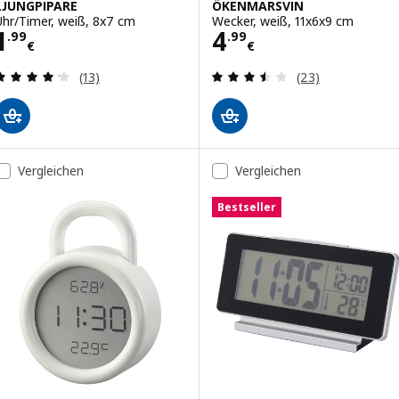
LJUNGPIPARE
ÖKENMARSVIN
Uhr/Timer, weiß, 8x7 cm
Wecker, weiß, 11x6x9 cm
Preis 1.99€
Preis 4.99€
1
4
.
99
.
99
€
€
Bewertungen: 4.2 von 5 Sternen. Bewertungen i
Bewertungen: 3.
(13)
(23)
Vergleichen
Vergleichen
Bestseller