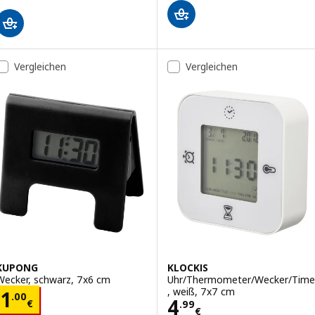
Vergleichen
Vergleichen
KUPONG
KLOCKIS
Wecker, schwarz, 7x6 cm
Uhr/Thermometer/Wecker/Time
, weiß, 7x7 cm
Preis 1.00€
1
.
00
Preis 4.99€
4
€
.
99
€