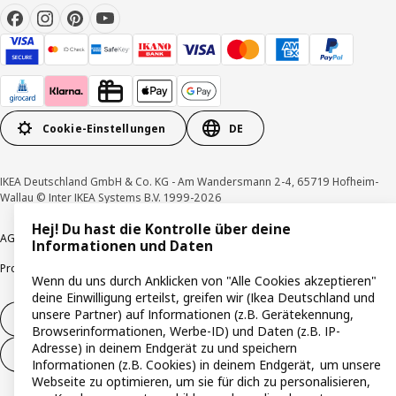
Cookie-Einstellungen
DE
IKEA Deutschland GmbH & Co. KG - Am Wandersmann 2-4, 65719 Hofheim-
Wallau © Inter IKEA Systems B.V. 1999-2026
Hej! Du hast die Kontrolle über deine
AGB
Barrierefreiheit
Cookie-Richtlinie
Datenschutzerklärung
Impressum
Informationen und Daten
Produktrückrufe
Responsible Disclosure
Vertrauensstelle
Wenn du uns durch Anklicken von "Alle Cookies akzeptieren"
deine Einwilligung erteilst, greifen wir (Ikea Deutschland und
unsere Partner) auf Informationen (z.B. Gerätekennung,
Vertrag widerrufen
Browserinformationen, Werbe-ID) und Daten (z.B. IP-
Adresse) in deinem Endgerät zu und speichern
Vertrag widerrufen (Services & Leistungen)
Informationen (z.B. Cookies) in deinem Endgerät, um unsere
Webseite zu optimieren, um sie für dich zu personalisieren,