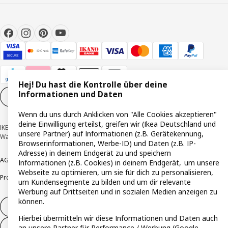
Hej! Du hast die Kontrolle über deine
Informationen und Daten
Cookie-Einstellungen
DE
Wenn du uns durch Anklicken von "Alle Cookies akzeptieren"
deine Einwilligung erteilst, greifen wir (Ikea Deutschland und
IKEA Deutschland GmbH & Co. KG - Am Wandersmann 2-4, 65719 Hofheim-
unsere Partner) auf Informationen (z.B. Gerätekennung,
Wallau © Inter IKEA Systems B.V. 1999-2026
Browserinformationen, Werbe-ID) und Daten (z.B. IP-
Adresse) in deinem Endgerät zu und speichern
AGB
Barrierefreiheit
Cookie-Richtlinie
Datenschutzerklärung
Impressum
Informationen (z.B. Cookies) in deinem Endgerät, um unsere
Webseite zu optimieren, um sie für dich zu personalisieren,
Produktrückrufe
Responsible Disclosure
Vertrauensstelle
um Kundensegmente zu bilden und um dir relevante
Werbung auf Drittseiten und in sozialen Medien anzeigen zu
können.
Vertrag widerrufen
Hierbei übermitteln wir diese Informationen und Daten auch
Vertrag widerrufen (Services & Leistungen)
an unsere Partner für Performance / Werbung (Google,