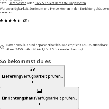
*zzgl.
Lieferkosten
oder
Click & Collect Bereitstellungskosten
Warenverfügbarkeit, Sortiment und Preise können in den Einrichtungshäusern
variieren.
Bewertung: 4.5 von 5 Sterne Alle Bewertungen: 
(31)
Batterien/Akkus sind separat erhältlich. IKEA empfiehlt LADDA aufladbare
Akkus 2450 mAh HR6 AA 1,2 V. 2 Stück werden benötigt.
So bekommst du es
Lieferung
Verfügbarkeit prüfen...
Einrichtungshaus
Verfügbarkeit prüfen...