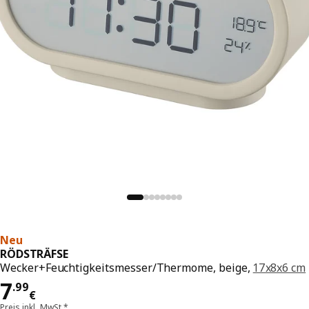
Neu
RÖDSTRÄFSE
Wecker+Feuchtigkeitsmesser/Thermome, beige,
17x8x6 cm
Preis 7.99€
7
.
99
€
Preis inkl. MwSt.*