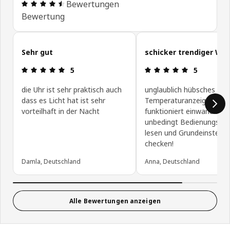
Bewertung: 4.5 von 5 Sterne Alle Bewertungen: 3
Bewertungen
Bewertung
Kundenbewertungen überspringen
Sehr gut
schicker trendiger We
Bewertung: 5 von 5 Sterne
Bewertung: 
5
5
die Uhr ist sehr praktisch auch
unglaublich hübsches Des
dass es Licht hat ist sehr
Temperaturanzeige
vorteilhaft in der Nacht
funktioniert einwandfrei -
unbedingt Bedienungsanl
lesen und Grundeinstellu
checken!
Damla, Deutschland
Anna, Deutschland
Alle Bewertungen anzeigen