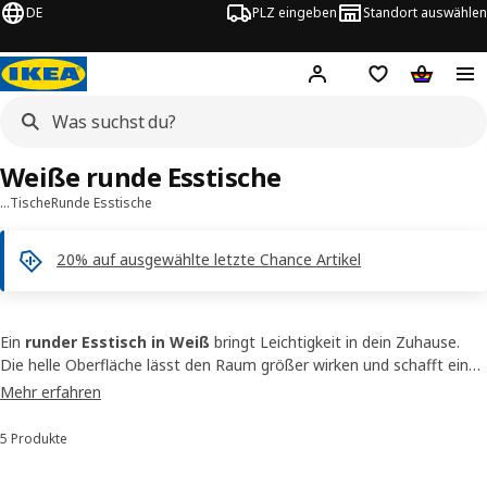
DE
PLZ eingeben
Standort auswählen
Hej!
Hier einloggen
Merkzettel
Warenko
Weiße runde Esstische
…
Tische
Runde Esstische
20% auf ausgewählte letzte Chance Artikel
Ein
runder Esstisch in Weiß
bringt Leichtigkeit in dein Zuhause.
Die helle Oberfläche lässt den Raum größer wirken und schafft eine
freundliche Atmosphäre, in der sich Gäste rundum wohlfühlen. Ob
Mehr erfahren
klein für den Alltag oder als Esstisch in rund, der ausziehbar und in
der Farbe Weiß daherkommt, hier genießt ihr zusammen das
5 Produkte
Sortieren und Filtern
Sonntagsfrühstück und schreibt unvergessliche Geschichten beim
Spieleabend. Und das Beste? Er harmoniert mit bunten
Stühlen