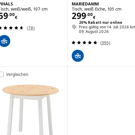
VIHALS
MARIEDAMM
Tisch, weiß/weiß, 107 cm
Tisch, weiß Eiche, 105 cm
Preis 69.00€
Preis 299.00€
69
299
.
00
.
00
€
€
20% Rabatt nur online
Bewertungen: 4.6 von 5 Sternen. Bewertungen i
Preis gültig von 14. Juli 2026 bi
(78)
09. August 2026
Bewertungen: 4.
(395)
Vergleichen