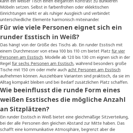
kann ein weißer Tisch einen eleganten Kontrast zu dunkleren
Möbeln setzen. Selbst in farbenfrohen oder eklektischen
Einrichtungen wirkt er als ruhiger Ausgleich und verbindet
unterschiedliche Elemente harmonisch miteinander.
Für wie viele Personen eignet sich ein
runder Esstisch in Weiß?
Das hängt von der Größe des Tischs ab. Ein runder Esstisch mit
einem Durchmesser von etwa 100 bis 110 cm bietet Platz
für vier
Personen am Esstisch
. Modelle ab 120 bis 130 cm eignen sich in der
Regel
für sechs Personen am Esstisch
, während besonders große
Tische mit 150 cm oder mehr auch
acht Personen am Esstisch
aufnehmen können. Ausziehbare Varianten sind praktisch, da sie im
Alltag kompakt bleiben und bei Bedarf zusätzlichen Platz schaffen.
Wie beeinflusst die runde Form eines
weißen Esstisches die mögliche Anzahl
an Sitzplätzen?
Ein runder Esstisch in Weiß bietet eine gleichmäßige Sitzverteilung,
bei der alle Personen den gleichen Abstand zur Mitte haben. Das
schafft eine kommunikative Atmosphäre, begrenzt aber die