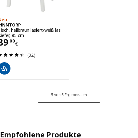
Neu
PINNTORP
Tisch, hellbraun lasiert/weiß las.
Kiefer, 85 cm
Preis 89.00€
89
.
00
€
Bewertungen: 4.4 von 5 Sternen. Bewertungen i
(32)
5 von 5 Ergebnissen
Empfohlene Produkte