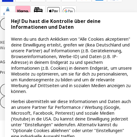
Hej! Du hast die Kontrolle über deine
Cookie-Einstellungen
DE
Informationen und Daten
Wenn du uns durch Anklicken von "Alle Cookies akzeptieren"
IKEA Deutschland GmbH & Co. KG - Am Wandersmann 2-4, 65719 Hofheim-
deine Einwilligung erteilst, greifen wir (Ikea Deutschland und
Wallau © Inter IKEA Systems B.V. 1999-2026
unsere Partner) auf Informationen (z.B. Gerätekennung,
Browserinformationen, Werbe-ID) und Daten (z.B. IP-
Adresse) in deinem Endgerät zu und speichern
AGB
Barrierefreiheit
Cookie-Richtlinie
Datenschutzerklärung
Impressum
Informationen (z.B. Cookies) in deinem Endgerät, um unsere
Produktrückrufe
Responsible Disclosure
Vertrauensstelle
Webseite zu optimieren, um sie für dich zu personalisieren,
um Kundensegmente zu bilden und um dir relevante
Werbung auf Drittseiten und in sozialen Medien anzeigen zu
Vertrag widerrufen
können.
Hierbei übermitteln wir diese Informationen und Daten auch
Vertrag widerrufen (Services & Leistungen)
an unsere Partner für Performance / Werbung (Google,
Microsoft, Facebook, Pinterest) und soziale Medien
(Youtube) in die USA. Du kannst deine Einwilligung jederzeit
unter "Einstellungen" widerrufen. Alternativ kannst du
"Optionale Cookies ablehnen" oder unter "Einstellungen"
eine individuelle Auswahl treffen.