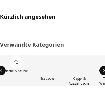
Kürzlich angesehen
Verwandte Kategorien
Liste der Produktkategorien überspringen
Tische & Stühle
Esstische
Klapp- &
T
Ausziehtische
Wa