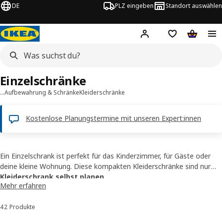
DE
PLZ eingeben
Standort auswählen
Hej!
Hier einloggen
Merkzettel
Warenko
Einzelschränke
…
Aufbewahrung & Schränke
Kleiderschränke
Kostenlose Planungstermine mit unseren Expert:innen
Ein Einzelschrank ist perfekt für das Kinderzimmer, für Gäste oder
deine kleine Wohnung. Diese kompakten Kleiderschränke sind nur
50-99 cm breit und finden so immer ein Plätzchen in deinem
Kleiderschrank selbst planen
Mehr erfahren
Zuhause. Nutze gerne auch
unsere Ratgeber
für den Einzelschrank-
Kauf. Hier findest du viele nützliche Tipps.
42 Produkte
Sortieren und Filtern