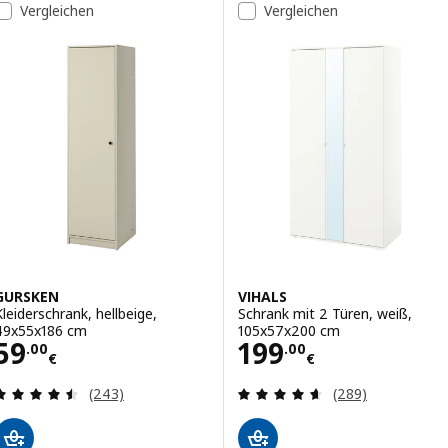
Vergleichen
Vergleichen
GURSKEN
VIHALS
Kleiderschrank, hellbeige,
Schrank mit 2 Türen, weiß,
49x55x186 cm
105x57x200 cm
Preis 59.00€
Preis 199.00€
59
199
.
00
.
00
€
€
Bewertungen: 4.5 von 5 Sternen. Bewertungen i
Bewertungen: 4.
(243)
(289)