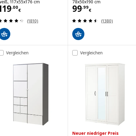
weiß, 117x55x176 cm
78x50x190 cm
Preis 119.00€
Preis 99.99€
119
99
.
00
.
99
€
€
Bewertungen: 4.3 von 5 Sternen. Bewertungen i
Bewertungen: 4.
(1810)
(1380)
Vergleichen
Vergleichen
Neuer niedriger Preis