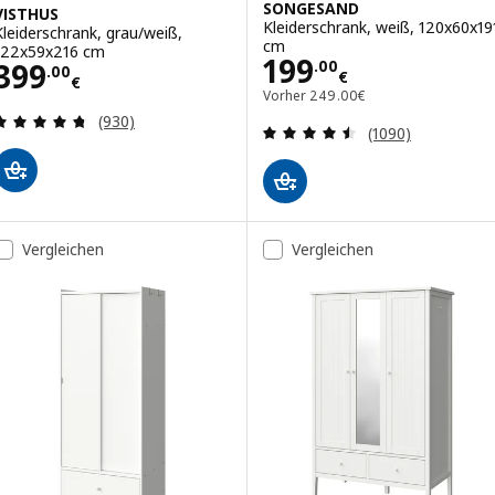
SONGESAND
VISTHUS
Kleiderschrank, weiß, 120x60x19
Kleiderschrank, grau/weiß,
cm
122x59x216 cm
Preis 199.00€
199
Preis 399.00€
399
.
00
.
00
€
€
Vorher 249.00€
Vorher
249
.
00
€
Bewertungen: 4.7 von 5 Sternen. Bewertungen i
(930)
Bewertungen: 4.
(1090)
Vergleichen
Vergleichen