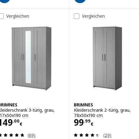
Vergleichen
Vergleichen
BRIMNES
BRIMNES
Kleiderschrank 3-türig, grau,
Kleiderschrank 2-türig, grau,
117x50x190 cm
78x50x190 cm
Preis 149.00€
Preis 99.99€
149
99
.
00
.
99
€
€
Bewertungen: 4.7 von 5 Sternen. Bewertungen i
Bewertungen: 4.
(69)
(29)