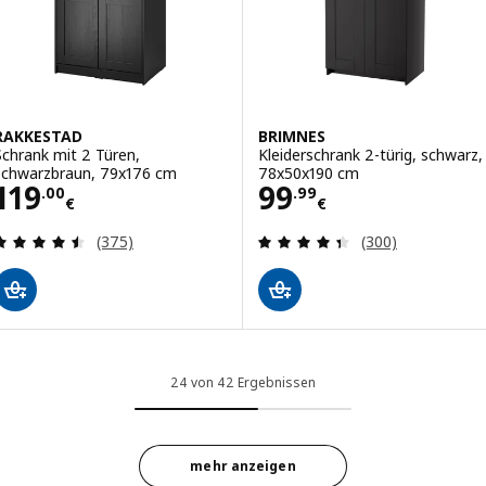
RAKKESTAD
BRIMNES
Schrank mit 2 Türen,
Kleiderschrank 2-türig, schwarz,
schwarzbraun, 79x176 cm
78x50x190 cm
Preis 119.00€
Preis 99.99€
119
99
.
00
.
99
€
€
Bewertungen: 4.5 von 5 Sternen. Bewertungen i
Bewertungen: 4.
(375)
(300)
24 von 42 Ergebnissen
mehr anzeigen