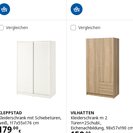
Vergleichen
Vergleichen
KLEPPSTAD
VILHATTEN
Kleiderschrank mit Schiebetüren,
Kleiderschrank m 2
weiß, 117x55x176 cm
Türen+2Schubl.,
Preis 179.00€
179
Eichenachbildung, 98x57x190 c
.
00
€
.
00