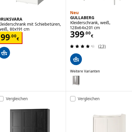
Neu
GULLABERG
BRUKSVARA
Kleiderschrank, weiß,
Kleiderschrank mit Schiebetüren,
128x64x201 cm
weiß, 80x191 cm
Preis 399.00€
399
.
00
Preis 99.00€
99
.
00
€
€
Bewertungen: 4.
(23)
Weitere Varianten
GULLABERG
Option: GULLABERG, Kleidersch
Vergleichen
Vergleichen