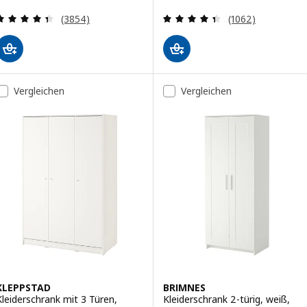
Bewertungen: 4.4 von 5 Sternen. Bewertungen i
Bewertungen: 4.
(3854)
(1062)
Vergleichen
Vergleichen
KLEPPSTAD
BRIMNES
Kleiderschrank mit 3 Türen,
Kleiderschrank 2-türig, weiß,