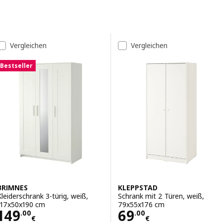
Zu den Ergebnissen springen
Liste der Ergebnisse
Vergleichen
Vergleichen
Bestseller
BRIMNES
KLEPPSTAD
Kleiderschrank 3-türig, weiß,
Schrank mit 2 Türen, weiß,
117x50x190 cm
79x55x176 cm
Preis 149.00€
Preis 69.00€
149
69
.
00
.
00
€
€