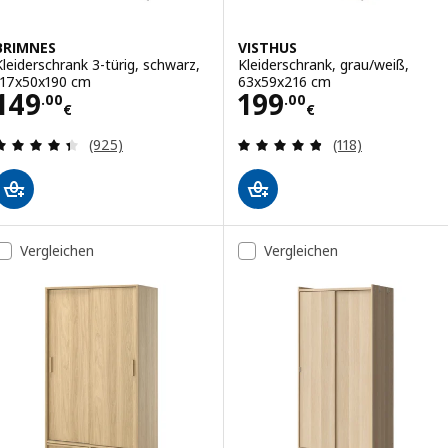
BRIMNES
VISTHUS
Kleiderschrank 3-türig, schwarz,
Kleiderschrank, grau/weiß,
117x50x190 cm
63x59x216 cm
Preis 149.00€
Preis 199.00€
149
199
.
00
.
00
€
€
Bewertungen: 4.4 von 5 Sternen. Bewertungen i
Bewertungen: 4.
(925)
(118)
Vergleichen
Vergleichen