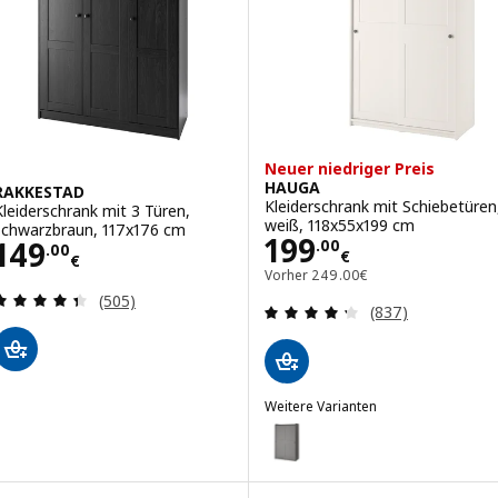
Neuer niedriger Preis
HAUGA
RAKKESTAD
Kleiderschrank mit Schiebetüren
Kleiderschrank mit 3 Türen,
weiß, 118x55x199 cm
schwarzbraun, 117x176 cm
Preis 199.00€
199
Preis 149.00€
149
.
00
.
00
€
€
Vorher 249.00€
Vorher
249
.
00
€
Bewertungen: 4.4 von 5 Sternen. Bewertungen i
(505)
Bewertungen: 4.
(837)
Weitere Varianten
HAUGA
Option: HAUGA, Kleiderschrank 