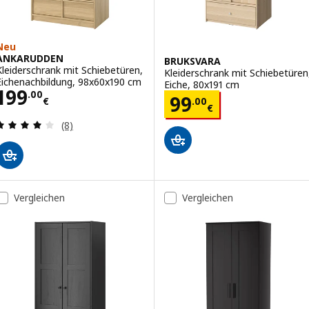
Neu
ANKARUDDEN
BRUKSVARA
Kleiderschrank mit Schiebetüren,
Kleiderschrank mit Schiebetüren
Eichenachbildung, 98x60x190 cm
Eiche, 80x191 cm
Preis 199.00€
199
.
00
Preis 99.00€
99
.
00
€
€
Bewertungen: 4 von 5 Sternen. Bewertungen ins
(8)
Vergleichen
Vergleichen