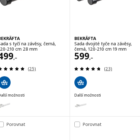
BEKRÄFTA
BEKRÄFTA
Sada s tyčí na závěsy, černá,
Sada dvojité tyče na závěsy,
120-210 cm 28 mm
černá, 120-210 cm 19 mm
Cena 499,–
Cena 599,–
499
599
,–
,–
Recenze: 4.9 z 5 hvězdy. Celkem recenzí:
Recenze: 4.7 z 5
(25)
(23)
Další možnosti
Další možnosti
BEKRÄFTA
BEKRÄFTA
ožnost: BEKRÄFTA, Sada s tyčí na závěsy, bílá, 120-210 cm 28 mm
Možnost: BEKRÄFTA, Sada dvojit
Porovnat
Porovnat