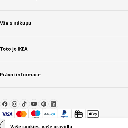
Vše o nákupu
Toto je IKEA
Právní informace
Nastavení souborů cookie
CS
Vaše cookies, vaše pravidla