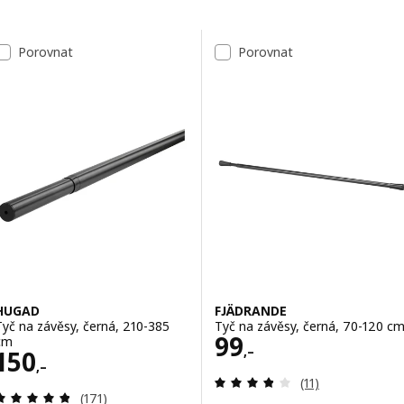
Přeskočit k výsledkům
Seznam výsledků
Porovnat
Porovnat
HUGAD
FJÄDRANDE
Tyč na závěsy, černá, 210-385
Tyč na závěsy, černá, 70-120 c
Cena 99,–
99
cm
,–
Cena 150,–
150
,–
Recenze: 3.8 z 5
(11)
Recenze: 4.8 z 5 hvězdy. Celkem recenzí:
(171)