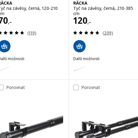
RÄCKA
RÄCKA
Tyč na závěsy, černá, 120-210
Tyč na závěsy, černá, 210-385
cm
cm
Cena 70,–
Cena 120,–
70
120
,–
,–
Recenze: 4.7 z 5 hvězdy. Celkem recenzí:
Recenze: 4.7 z 5
(119)
(209)
Další možnosti
Další možnosti
RÄCKA
RÄCKA
ožnost: RÄCKA, Tyč na závěsy, bílá, 120-210 cm
Možnost: RÄCKA, Tyč na závěsy,
Porovnat
Porovnat