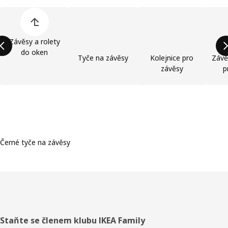
Přeskočit seznam kategorií výrobků
Závěsy a rolety
do oken
Tyče na závěsy
Kolejnice pro
Závě
závěsy
p
Černé tyče na závěsy
Zápatí
Staňte se členem klubu IKEA Family