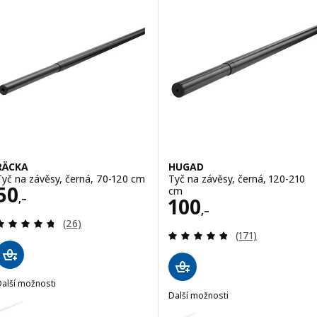
RÄCKA
HUGAD
Tyč na závěsy, černá, 70-120 cm
Tyč na závěsy, černá, 120-210
Cena 50,–
50
cm
,–
Cena 100,–
100
,–
Recenze: 4.7 z 5 hvězdy. Celkem recenzí:
(26)
Recenze: 4.8 z 5
(171)
Další možnosti
RÄCKA
Další možnosti
ožnost: RÄCKA, Tyč na závěsy, bílá, 70-120 cm
HUGAD
Možnost: HUGAD, Tyč na závěsy,