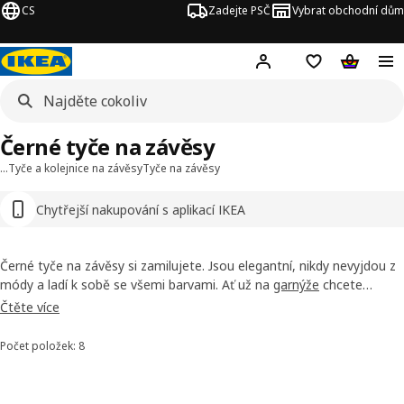
CS
Zadejte PSČ
Vybrat obchodní dům
Hej!
Přihlášení
Nákupní sezna
Nákupní 
Černé tyče na závěsy
…
Tyče a kolejnice na závěsy
Tyče na závěsy
Chytřejší nakupování s aplikací IKEA
Černé tyče na závěsy si zamilujete. Jsou elegantní, nikdy nevyjdou z
módy a ladí k sobě se všemi barvami. Ať už na
garnýže
chcete
pověsit bílé, barevné, světlé nebo tmavé závěsy, vždy se dočkáte
Čtěte více
dokonalého výsledku. Vyzkoušejte to!
Počet položek: 8
Seřadit a filtrovat