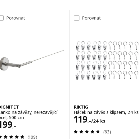
Přeskočit k výsledkům
Seznam výsledků
Porovnat
Porovnat
DIGNITET
RIKTIG
Lanko na závěsy, nerezavějící
Háček na závěs s klipsem, 24 ks
Cena 119,–/24 k
119
ocel, 500 cm
,–
/24 ks
Cena 199,–
199
,–
Recenze: 4.6 z 5
(63)
Recenze: 4.7 z 5 hvězdy. Celkem recenzí:
(109)