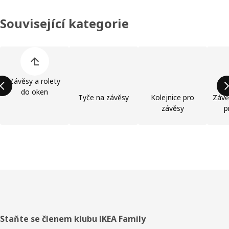
Související kategorie
Přeskočit seznam kategorií výrobků
Závěsy a rolety
do oken
Tyče na závěsy
Kolejnice pro
Závě
závěsy
p
Zápatí
Staňte se členem klubu IKEA Family