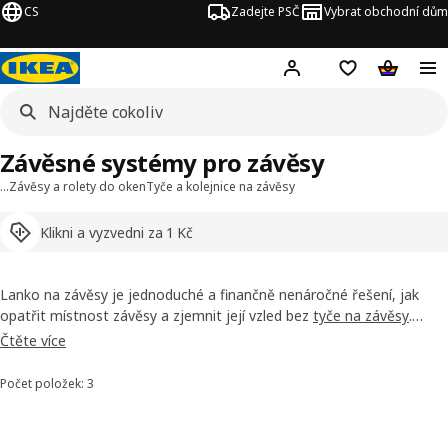
CS
Zadejte PSČ
Vybrat obchodní dům
Hej!
Přihlášení
Nákupní sezna
Nákupní 
Závěsné systémy pro závěsy
…
Závěsy a rolety do oken
Tyče a kolejnice na závěsy
Klikni a vyzvedni za 1 Kč
Lanko na závěsy je jednoduché a finančně nenáročné řešení, jak
opatřit místnost závěsy a zjemnit její vzled bez
tyče na závěsy
.
Naše lanko DIGNITET je univerzální, dá se použít i do rohů a
Čtěte více
připevnit jak ke stěně, tak ke stropu. A ještě náš tip: Závěsy můžete
použít i k rozdělení místnosti. Najděte si zde to nejlepší řešení!
Počet položek: 3
Seřadit a filtrovat