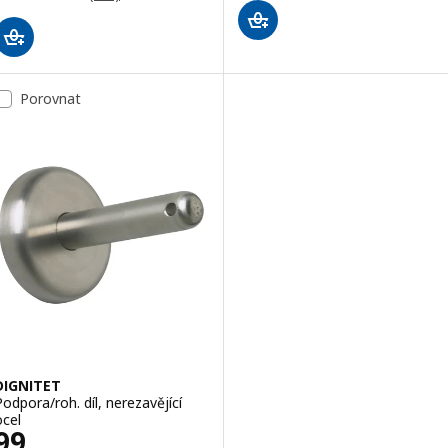
Porovnat
DIGNITET
Podpora/roh. díl, nerezavějící
ocel
Cena 99,–
99
,–