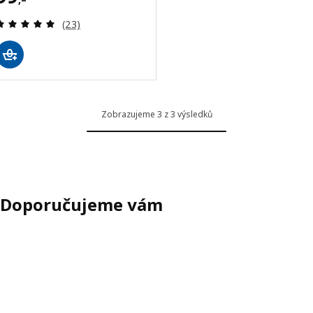
Recenze: 5 z 5 hvězdy. Celkem recenzí:
(23)
Zobrazujeme 3 z 3 výsledků
Doporučujeme vám