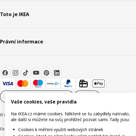
Toto je IKEA
Právní informace
Nastavení souborů cookie
CS
Vaše cookies, vaše pravidla
Na IKEA.cz máme cookies. Některé se tu zabydlely natrvalo,
© Inter IKEA Systems B.V. 1999-2026
ale další si můžete na svůj prohlížeč pozvat sami. Tady jsou:
Ochrana osobních údajů
Cookies
Společně bezpečně
Digitální přístupnost
Cookies k měření využití webových stránek