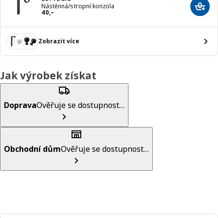
Nástěnná/stropní konzola
Přida
Cena 40,–
40
,–
Zobrazit více
Jak výrobek získat
Doprava
Ověřuje se dostupnost…
Obchodní dům
Ověřuje se dostupnost…