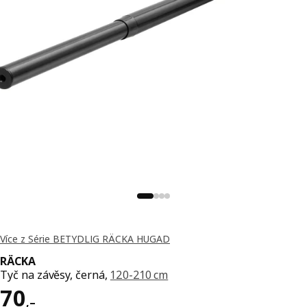
Více z Série BETYDLIG RÄCKA HUGAD
RÄCKA
Tyč na závěsy, černá,
120-210 cm
Cena 70,–
70
,–