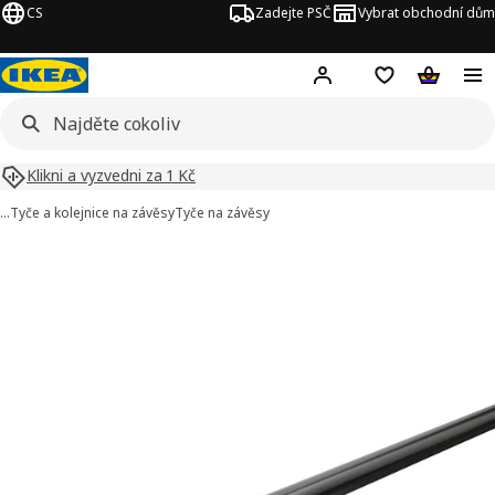
CS
Zadejte PSČ
Vybrat obchodní dům
Hej!
Přihlášení
Nákupní sezna
Nákupní 
Klikni a vyzvedni za 1 Kč
…
Tyče a kolejnice na závěsy
Tyče na závěsy
RÄCKA obrázky
t obrázky