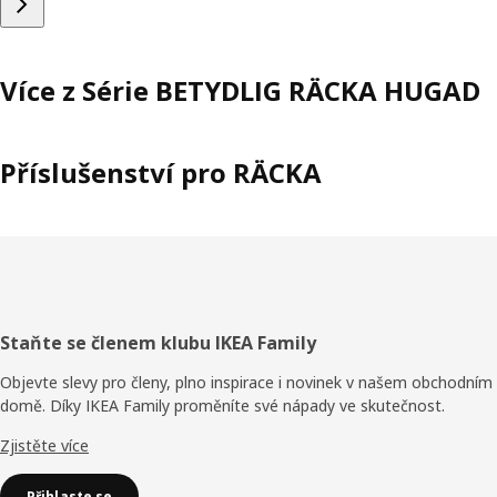
Více z Série BETYDLIG RÄCKA HUGAD
Příslušenství pro RÄCKA
Zápatí
Staňte se členem klubu IKEA Family
Objevte slevy pro členy, plno inspirace i novinek v našem obchodním
domě. Díky IKEA Family proměníte své nápady ve skutečnost.
Zjistěte více
Přihlaste se