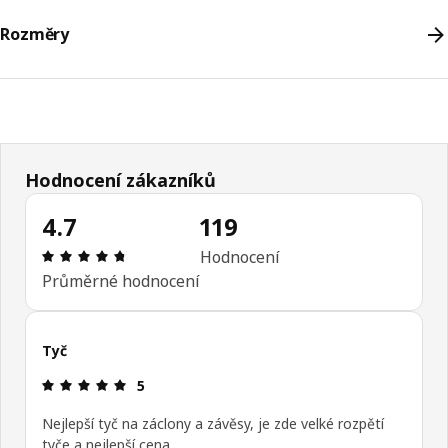
Rozměry
Hodnocení zákazníků
4.7
119
Hodnocení výrobku: 4.7 z 5 hvězdičky/hvězdiček 
Hodnocení
Průměrné hodnocení
Tyč
Hodnocení výrobku: 5 z 5 hvězdičky/hvězdiček
5
Nejlepší tyč na záclony a závěsy, je zde velké rozpětí
tyče a nejlepší cena