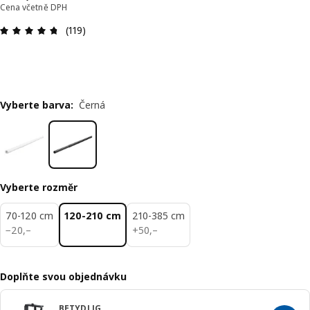
Cena včetně DPH
Hodnocení výrobku: 4.7 z 5 hvězdič
(119)
Vyberte barva
:
Černá
Vyberte rozměr
70-120 cm
120-210 cm
210-385 cm
20,–
50,–
−
20
,–
+
50
,–
Doplňte svou objednávku
BETYDLIG