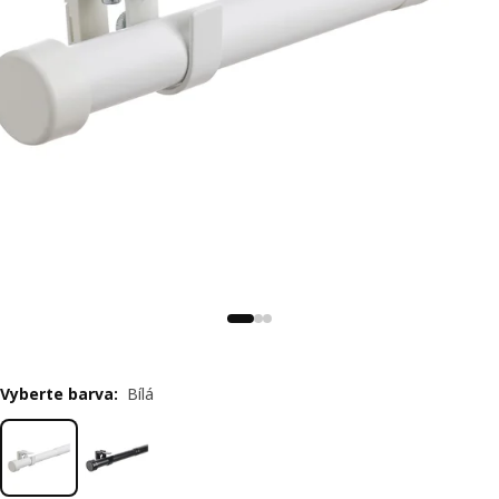
Vyberte barva
:
Bílá