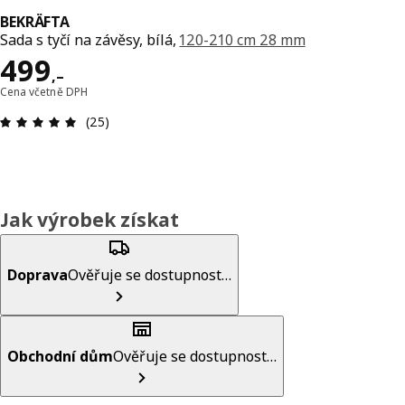
BEKRÄFTA
Sada s tyčí na závěsy, bílá,
120-210 cm 28 mm
Cena 499,–
499
,–
Cena včetně DPH
Hodnocení výrobku: 4.9 z 5 hvězdič
(25)
Jak výrobek získat
Doprava
Ověřuje se dostupnost…
Obchodní dům
Ověřuje se dostupnost…