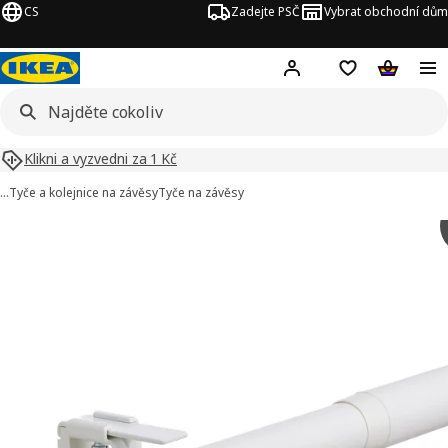
CS
Zadejte PSČ
Vybrat obchodní dům
Hej!
Přihlášení
Nákupní sezna
Nákupní 
Klikni a vyzvedni za 1 Kč
…
Tyče a kolejnice na závěsy
Tyče na závěsy
BEKRÄFTA obrázky
t obrázky