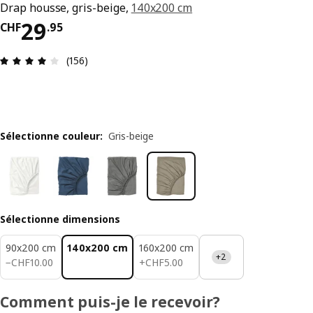
Drap housse, gris-beige,
140x200 cm
Prix CHF 29.95
29
CHF
.
95
Avis: 4.1 sur 5 étoiles. Nombre total d’avis: 156
(156)
Sélectionne couleur
:
Gris-beige
Sélectionne dimensions
90x200 cm
140x200 cm
160x200 cm
+2
CHF 10.00
CHF 5.00
−
CHF
10
.
00
+
CHF
5
.
00
Comment puis-je le recevoir?