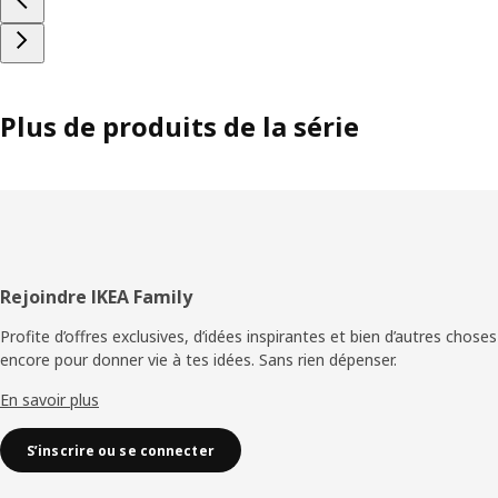
Plus de produits de la série
Pied
Rejoindre IKEA Family
de
Profite d’offres exclusives, d’idées inspirantes et bien d’autres choses
encore pour donner vie à tes idées. Sans rien dépenser.
page
En savoir plus
S’inscrire ou se connecter