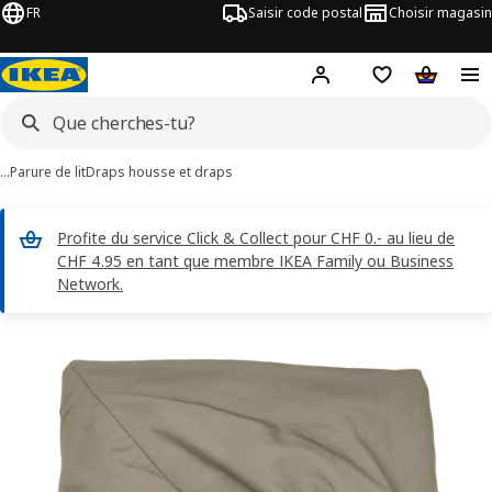
FR
Saisir code postal
Choisir magasin
Hej!
Connecte-toi
Liste d'achats
Panier
…
Parure de lit
Draps housse et draps
Profite du service Click & Collect pour CHF 0.- au lieu de
CHF 4.95 en tant que membre IKEA Family ou Business
Network.
ages de 4 ULLVIDE
les images