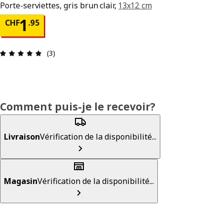
Porte-serviettes, gris brun clair,
13x12 cm
Prix CHF 1.95
1
CHF
.
95
Avis: 5 sur 5 étoiles. Nombre total d’avis: 3
(3)
Comment puis-je le recevoir?
Livraison
Vérification de la disponibilité...
Magasin
Vérification de la disponibilité...