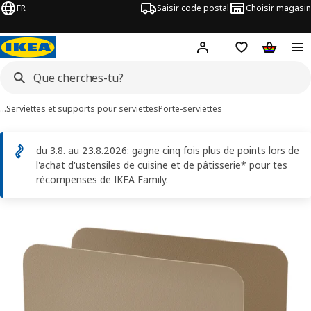
FR
Saisir code postal
Choisir magasin
Hej!
Connecte-toi
Liste d'achats
Panier
…
Serviettes et supports pour serviettes
Porte-serviettes
du 3.8. au 23.8.2026: gagne cinq fois plus de points lors de
l'achat d'ustensiles de cuisine et de pâtisserie* pour tes
récompenses de IKEA Family.
ages de 4 SKOGSRÖR
les images