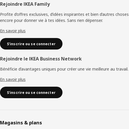
Pied
Rejoindre IKEA Family
de
Profite d’offres exclusives, d’idées inspirantes et bien d’autres choses
encore pour donner vie à tes idées. Sans rien dépenser.
page
En savoir plus
S’inscrire ou se connecter
Rejoindre le IKEA Business Network
Bénéficie d’avantages uniques pour créer une vie meilleure au travail.
En savoir plus
S’inscrire ou se connecter
Magasins & plans