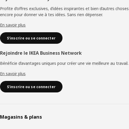
de
Profite d’offres exclusives, d’idées inspirantes et bien d’autres choses
encore pour donner vie à tes idées. Sans rien dépenser.
page
En savoir plus
S’inscrire ou se connecter
Rejoindre le IKEA Business Network
Bénéficie d’avantages uniques pour créer une vie meilleure au travail.
En savoir plus
S’inscrire ou se connecter
Magasins & plans