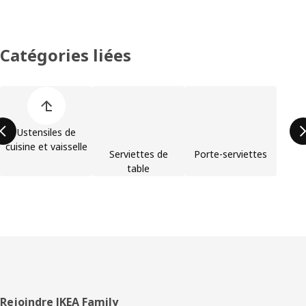
Catégories liées
Ignorer la liste des catégories de produit
Ustensiles de
cuisine et vaisselle
Serviettes de
Porte-serviettes
table
Pied
Rejoindre IKEA Family