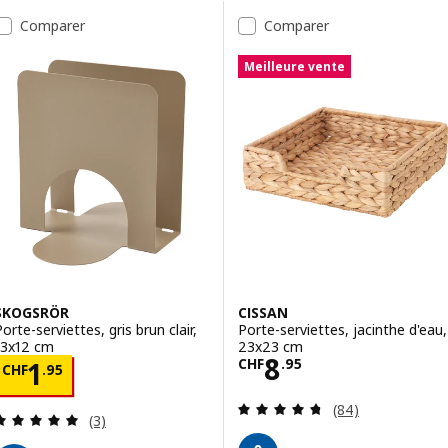
Passer aux résultats
Liste des résultats
Comparer
Comparer
Meilleure vente
SKOGSRÖR
CISSAN
orte-serviettes, gris brun clair,
Porte-serviettes, jacinthe d'eau,
13x12 cm
23x23 cm
Prix CHF 8.95
8
Prix CHF 1.95
CHF
.
95
1
CHF
.
95
Révision: 4.7 ho
(84)
Révision: 5 hors de 5 étoiles. Nombre total de c
(3)