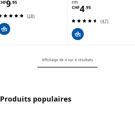
Prix CHF 9.95
9
cm
CHF
.
95
Prix CHF 4.95
4
CHF
.
95
Révision: 4.8 hors de 5 étoiles. Nombre total de 
(28)
Révision: 4.6 ho
(47)
Affichage de 4 sur 4 résultats
Produits populaires