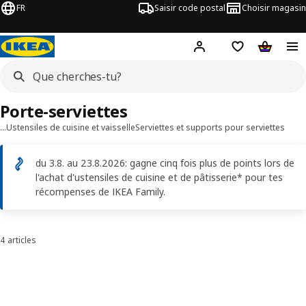
FR
Saisir code postal
Choisir magasin
Hej!
Connecte-toi
Liste d'achats
Panier
Porte-serviettes
…
Ustensiles de cuisine et vaisselle
Serviettes et supports pour serviettes
du 3.8. au 23.8.2026: gagne cinq fois plus de points lors de
l'achat d'ustensiles de cuisine et de pâtisserie* pour tes
récompenses de IKEA Family.
4 articles
Trier et filtrer