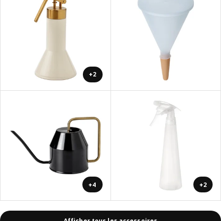
+2
+4
+2
Afficher tous les accessoires