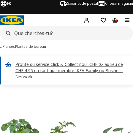
FR
Saisir code postal
Choisir magasin
Hej!
Connecte-toi
Liste d'achats
Panier
…
Plantes
Plantes de bureau
Profite du service Click & Collect pour CHF 0.- au lieu de
CHF 4.95 en tant que membre IKEA Family ou Business
Network.
ages de 5 POLYSCIAS
les images