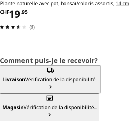
Plante naturelle avec pot, bonsaï/coloris assortis,
14 cm
Prix CHF 19.95
19
CHF
.
95
Avis: 3.5 sur 5 étoiles. Nombre total d’avis: 6
(6)
Comment puis-je le recevoir?
Livraison
Vérification de la disponibilité...
Magasin
Vérification de la disponibilité...