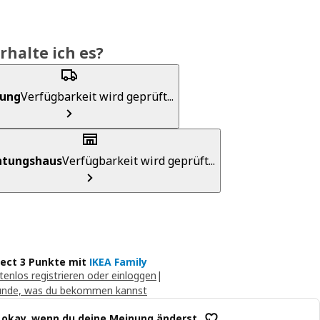
rhalte ich es?
rung
Verfügbarkeit wird geprüft...
chtungshaus
Verfügbarkeit wird geprüft...
lect 3 Punkte mit
IKEA Family
tenlos registrieren oder einloggen
|
unde, was du bekommen kannst
t okay, wenn du deine Meinung änderst