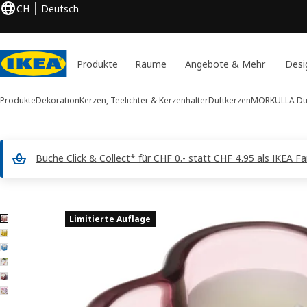
CH
Deutsch
Produkte
Räume
Angebote & Mehr
Desi
Produkte
Dekoration
Kerzen, Teelichter & Kerzenhalter
Duftkerzen
MORKULLA
Du
Buche Click & Collect* für CHF 0.- statt CHF 4.95 als IKEA F
6 MORKULLA -Bilder
Limitierte Auflage
 überspringen