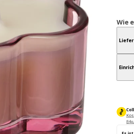
Wie e
Liefe
Einri
Col
Kos
Erk
Es is