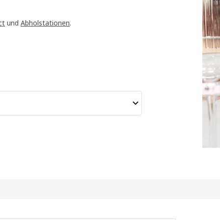
ct
und
Abholstationen
.