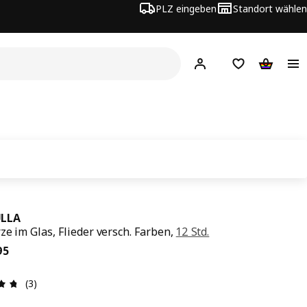
PLZ eingeben
Standort wählen
Hej!
Logge dich ein
Einkaufsliste
Warenko
LLA
ze im Glas, Flieder versch. Farben,
12 Std.
is CHF 3.95
95
Bewertung: 4.7 von 5 Sterne Anzahl der Bewertungen: 3
(3)