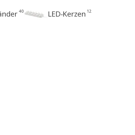
40
12
änder
LED-Kerzen