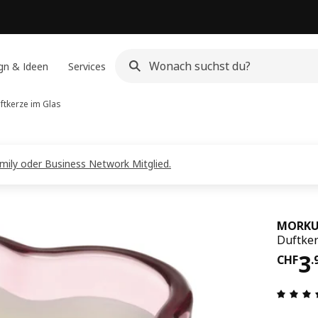
gn & Ideen
Services
ftkerze im Glas
amily oder Business Network Mitglied.
MORKU
Duftker
Pre
3
CHF
.