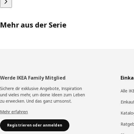
Mehr aus der Serie
Fusszeile
Werde IKEA Family Mitglied
Eink
Sichere dir exklusive Angebote, Inspiration
Alle I
und vieles mehr, um deine Ideen zum Leben
zu erwecken. Und das ganz umsonst.
Einkau
Mehr erfahren
Katalo
Ratge
Registrieren oder anmelden