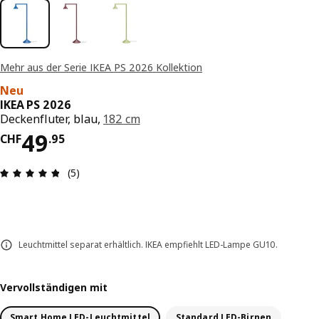
Mehr aus der Serie IKEA PS 2026 Kollektion
Neu
IKEA PS 2026
Deckenfluter, blau,
182 cm
Preis CHF 49.95
49
CHF
.
95
Bewertung: 4.8 von 5 Sterne Anzahl der Bewert
(5)
Leuchtmittel separat erhältlich. IKEA empfiehlt LED-Lampe GU10.
Vervollständigen mit
Smart Home LED-Leuchtmittel
Standard LED-Birnen