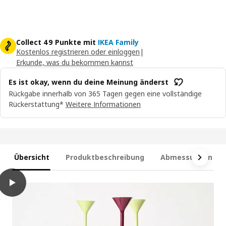
Collect 49 Punkte mit
IKEA Family
Kostenlos registrieren oder einloggen
|
Erkunde, was du bekommen kannst
Es ist okay, wenn du deine Meinung änderst
Rückgabe innerhalb von 365 Tagen gegen eine vollständige
Rückerstattung*
Weitere Informationen
Übersicht
Produktbeschreibung
Abmessungen und
play
IKEA PS 2026 Deckenfluter, blau, 182 cm