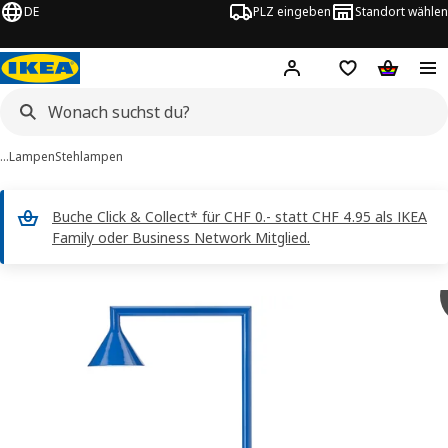
DE
PLZ eingeben
Standort wählen
Hej!
Logge dich ein
Einkaufsliste
Warenko
…
Lampen
Stehlampen
Buche Click & Collect* für CHF 0.- statt CHF 4.95 als IKEA
Family oder Business Network Mitglied.
KEA PS 2026 -Bilder
erspringen