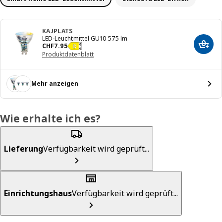
KAJPLATS
LED-Leuchtmittel GU10 575 lm
Preis CHF 7.95
CHF
7
.
95
In de
Produktdatenblatt
Mehr anzeigen
Wie erhalte ich es?
Lieferung
Verfügbarkeit wird geprüft...
Einrichtungshaus
Verfügbarkeit wird geprüft...