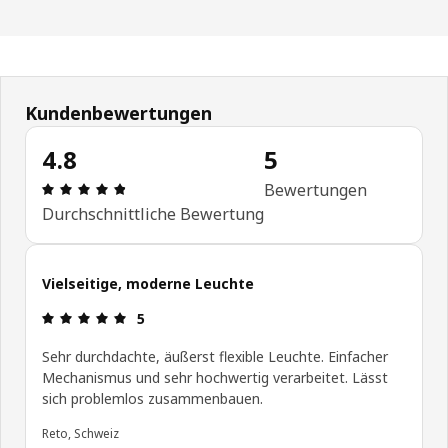
Kundenbewertungen
4.8
5
Bewertung: 4.8 von 5 Sterne Anzahl der Bewertu
Bewertungen
Durchschnittliche Bewertung
Vielseitige, moderne Leuchte
Bewertung: 5 von 5 Sterne
5
Sehr durchdachte, äußerst flexible Leuchte. Einfacher
Mechanismus und sehr hochwertig verarbeitet. Lässt
sich problemlos zusammenbauen.
Reto, Schweiz