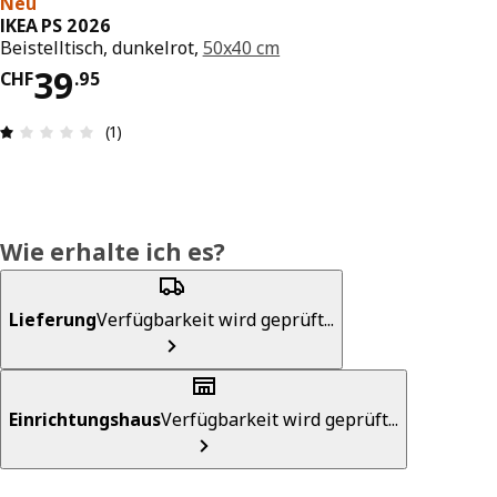
Neu
IKEA PS 2026
Beistelltisch, dunkelrot,
50x40 cm
Preis CHF 39.95
39
CHF
.
95
Bewertung: 1 von 5 Sterne Anzahl der Bewertun
(1)
Wie erhalte ich es?
Lieferung
Verfügbarkeit wird geprüft...
Einrichtungshaus
Verfügbarkeit wird geprüft...