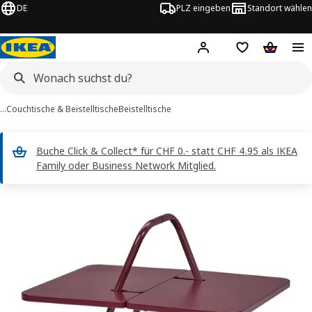
DE
PLZ eingeben
Standort wählen
Hej!
Logge dich ein
Einkaufsliste
Warenko
…
Couchtische & Beistelltische
Beistelltische
Buche Click & Collect* für CHF 0.- statt CHF 4.95 als IKEA
Family oder Business Network Mitglied.
KEA PS 2026 -Bilder
erspringen