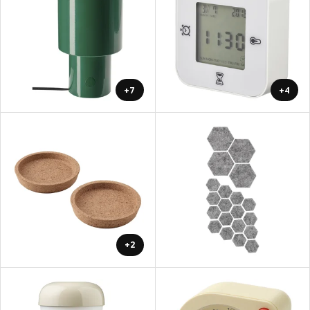
+7
+4
+2