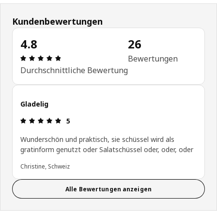
Kundenbewertungen
4.8
26
Bewertung: 4.8 von 5 Sterne Anzahl der Bewertu
Bewertungen
Durchschnittliche Bewertung
Gladelig
Bewertung: 5 von 5 Sterne
5
Wunderschön und praktisch, sie schüssel wird als
gratinform genutzt oder Salatschüssel oder, oder, oder
Christine, Schweiz
Alle Bewertungen anzeigen