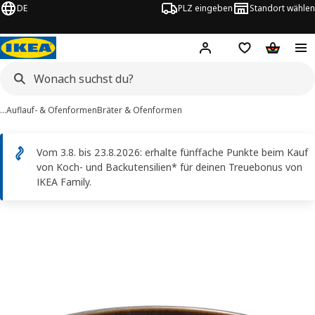
DE
PLZ eingeben
Standort wählen
Hej!
Logge dich ein
Einkaufsliste
Warenko
…
Auflauf- & Ofenformen
Bräter & Ofenformen
Vom 3.8. bis 23.8.2026: erhalte fünffache Punkte beim Kauf
von Koch- und Backutensilien* für deinen Treuebonus von
IKEA Family.
GLADELIG -Bilder
erspringen