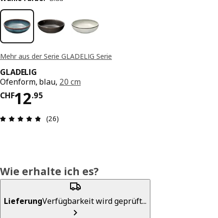
Mehr aus der Serie GLADELIG Serie
GLADELIG
Ofenform, blau,
20 cm
Preis CHF 12.95
12
CHF
.
95
Bewertung: 4.8 von 5 Sterne Anzahl der Bewert
(26)
Wie erhalte ich es?
Lieferung
Verfügbarkeit wird geprüft...