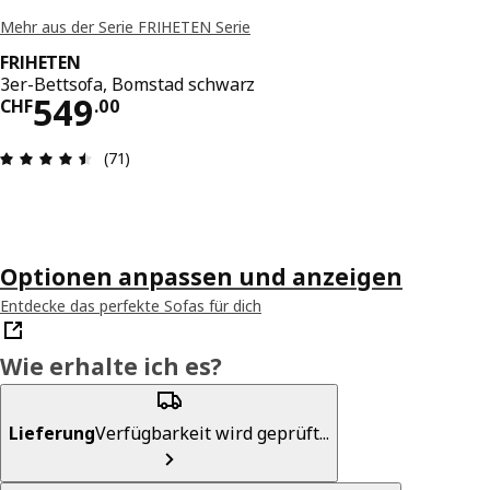
Mehr aus der Serie FRIHETEN Serie
FRIHETEN
3er-Bettsofa, Bomstad schwarz
Preis CHF 549.00
549
CHF
.
00
Bewertung: 4.5 von 5 Sterne Anzahl der Bewert
(71)
Optionen anpassen und anzeigen
Entdecke das perfekte Sofas für dich
Wie erhalte ich es?
Lieferung
Verfügbarkeit wird geprüft...