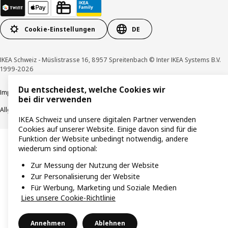
Cookie-Einstellungen
DE
IKEA Schweiz - Müslistrasse 16, 8957 Spreitenbach © Inter IKEA Systems B.V.
1999-2026
Du entscheidest, welche Cookies wir
Impressum / Datenschutzerklärung
Cookies
Verantwortungsvolle Offenlegung
bei dir verwenden
Allgemeine Geschäftsbedingungen
IKEA Schweiz und unsere digitalen Partner verwenden
Cookies auf unserer Website. Einige davon sind für die
Funktion der Website unbedingt notwendig, andere
wiederum sind optional:
Zur Messung der Nutzung der Website
Zur Personalisierung der Website
Für Werbung, Marketing und Soziale Medien
Lies unsere Cookie-Richtlinie
Annehmen
Ablehnen