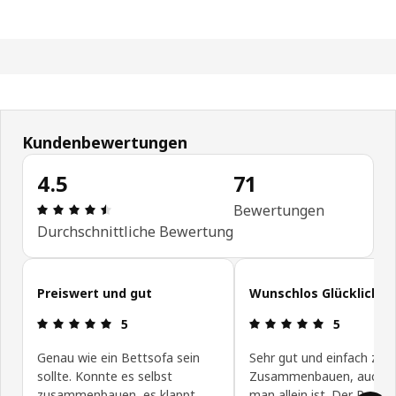
Kundenbewertungen
4.5
71
Bewertung: 4.5 von 5 Sterne Anzahl der Bewertu
Bewertungen
Durchschnittliche Bewertung
Kundenbewertungen überspringen
Preiswert und gut
Wunschlos Glücklich
Bewertung: 5 von 5 Sterne
Bewertung: 
5
5
Genau wie ein Bettsofa sein
Sehr gut und einfach zum
sollte. Konnte es selbst
Zusammenbauen, auch 
zusammenbauen, es klappt
man allein ist. Der Preis 