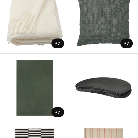
+7
+7
+7