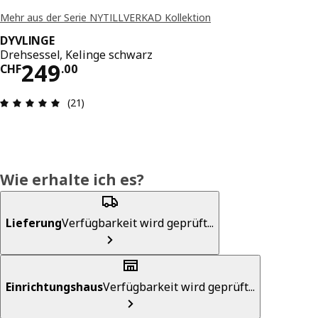
Mehr aus der Serie NYTILLVERKAD Kollektion
DYVLINGE
Drehsessel, Kelinge schwarz
Preis CHF 249.00
249
CHF
.
00
Bewertung: 4.9 von 5 Sterne Anzahl der Bewert
(21)
Wie erhalte ich es?
Lieferung
Verfügbarkeit wird geprüft...
Einrichtungshaus
Verfügbarkeit wird geprüft...