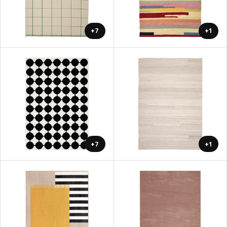
+7
+1
+7
+1