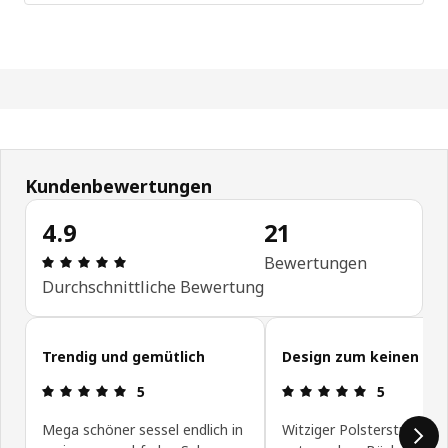
Kundenbewertungen
4.9
21
Bewertung: 4.9 von 5 Sterne Anzahl der Bewertu
Bewertungen
Durchschnittliche Bewertung
Kundenbewertungen überspringen
Trendig und gemütlich
Design zum keinen Pre
Bewertung: 5 von 5 Sterne
Bewertung: 
5
5
Mega schöner sessel endlich in
Witziger Polsterstuhl, der