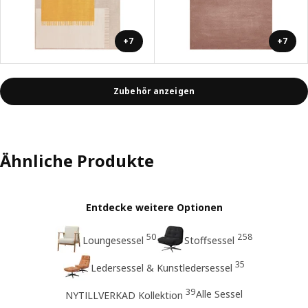
+7
+7
Zubehör anzeigen
Ähnliche Produkte
Entdecke weitere Optionen
50
258
Loungesessel
Stoffsessel
35
Ledersessel & Kunstledersessel
39
Alle Sessel
NYTILLVERKAD Kollektion