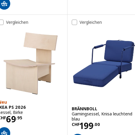
Vergleichen
Vergleichen
Neu
IKEA PS 2026
BRÄNNBOLL
Sessel, Birke
Gamingsessel, Knisa leuchtend
Preis CHF 69.95
69
CHF
.
95
blau
Preis CHF 199.0
199
CHF
.
00