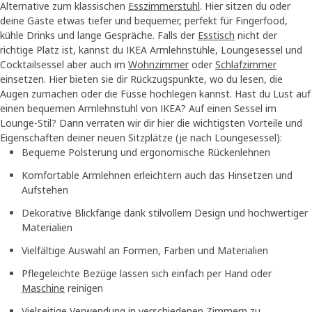
Alternative zum klassischen
Esszimmerstuhl
. Hier sitzen du oder
deine Gäste etwas tiefer und bequemer, perfekt für Fingerfood,
kühle Drinks und lange Gespräche. Falls der
Esstisch
nicht der
richtige Platz ist, kannst du IKEA Armlehnstühle, Loungesessel und
Cocktailsessel aber auch im
Wohnzimmer
oder
Schlafzimmer
einsetzen. Hier bieten sie dir Rückzugspunkte, wo du lesen, die
Augen zumachen oder die Füsse hochlegen kannst. Hast du Lust auf
einen bequemen Armlehnstuhl von IKEA? Auf einen Sessel im
Lounge-Stil? Dann verraten wir dir hier die wichtigsten Vorteile und
Eigenschaften deiner neuen Sitzplätze (je nach Loungesessel):
Bequeme Polsterung und ergonomische Rückenlehnen
Komfortable Armlehnen erleichtern auch das Hinsetzen und
Aufstehen
Dekorative Blickfänge dank stilvollem Design und hochwertiger
Materialien
Vielfältige Auswahl an Formen, Farben und Materialien
Pflegeleichte Bezüge lassen sich einfach per Hand oder
Maschine
reinigen
Vielseitige Verwendung in verschiedenen Zimmern zu