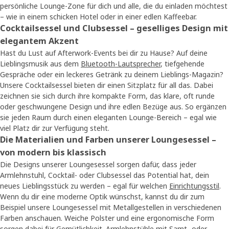
persönliche Lounge-Zone für dich und alle, die du einladen möchtest
– wie in einem schicken Hotel oder in einer edlen Kaffeebar.
Cocktailsessel und Clubsessel – geselliges Design mit
elegantem Akzent
Hast du Lust auf Afterwork-Events bei dir zu Hause? Auf deine
Lieblingsmusik aus dem
Bluetooth-Lautsprecher
, tiefgehende
Gespräche oder ein leckeres Getränk zu deinem Lieblings-Magazin?
Unsere Cocktailsessel bieten dir einen Sitzplatz für all das. Dabei
zeichnen sie sich durch ihre kompakte Form, das klare, oft runde
oder geschwungene Design und ihre edlen Bezüge aus. So ergänzen
sie jeden Raum durch einen eleganten Lounge-Bereich – egal wie
viel Platz dir zur Verfügung steht.
Die Materialien und Farben unserer Loungesessel –
von modern bis klassisch
Die Designs unserer Loungesessel sorgen dafür, dass jeder
Armlehnstuhl, Cocktail- oder Clubsessel das Potential hat, dein
neues Lieblingsstück zu werden – egal für welchen
Einrichtungsstil
.
Wenn du dir eine moderne Optik wünschst, kannst du dir zum
Beispiel unsere Loungesessel mit Metallgestellen in verschiedenen
Farben anschauen. Weiche Polster und eine ergonomische Form
sorgen dabei für Gemütlichkeit. Armlehnstühle mit Samt- oder