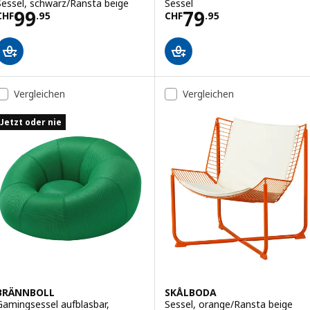
Sessel, schwarz/Ransta beige
Sessel
Preis CHF 99.95
Preis CHF 79.95
99
79
CHF
.
95
CHF
.
95
Vergleichen
Vergleichen
Jetzt oder nie
BRÄNNBOLL
SKÅLBODA
Gamingsessel aufblasbar,
Sessel, orange/Ransta beige