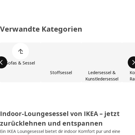
Verwandte Kategorien
Liste der Produkt überspringen
Sofas & Sessel
Stoffsessel
Ledersessel &
Ko
Kunstledersessel
Ra
Indoor-Loungesessel von IKEA – jetzt
zurücklehnen und entspannen
Ein IKEA Loungesessel bietet dir indoor Komfort pur und eine