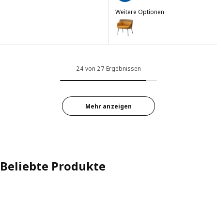
Weitere Optionen
BINGSTA
Option: BINGSTA, Sessel, Vissle
24 von 27 Ergebnissen
Mehr anzeigen
Beliebte Produkte