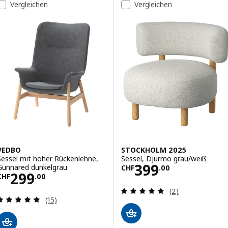
Vergleichen
Vergleichen
ption: DYVLINGE, Drehsessel, Kelinge grün
VEDBO
STOCKHOLM 2025
Sessel mit hoher Rückenlehne,
Sessel, Djurmo grau/weiß
Preis CHF 399.
399
Gunnared dunkelgrau
CHF
.
00
Preis CHF 299.00
299
CHF
.
00
Bewertungen: 5 
(2)
Bewertungen: 4.9 von 5 Sternen. Bewertungen i
(15)