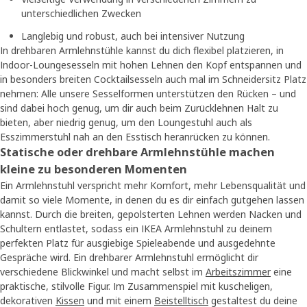
unterschiedlichen Zwecken
Langlebig und robust, auch bei intensiver Nutzung
In drehbaren Armlehnstühle kannst du dich flexibel platzieren, in
Indoor-Loungesesseln mit hohen Lehnen den Kopf entspannen und
in besonders breiten Cocktailsesseln auch mal im Schneidersitz Platz
nehmen: Alle unsere Sesselformen unterstützen den Rücken – und
sind dabei hoch genug, um dir auch beim Zurücklehnen Halt zu
bieten, aber niedrig genug, um den Loungestuhl auch als
Esszimmerstuhl nah an den Esstisch heranrücken zu können.
Statische oder drehbare Armlehnstühle machen
kleine zu besonderen Momenten
Ein Armlehnstuhl verspricht mehr Komfort, mehr Lebensqualität und
damit so viele Momente, in denen du es dir einfach gutgehen lassen
kannst. Durch die breiten, gepolsterten Lehnen werden Nacken und
Schultern entlastet, sodass ein IKEA Armlehnstuhl zu deinem
perfekten Platz für ausgiebige Spieleabende und ausgedehnte
Gespräche wird. Ein drehbarer Armlehnstuhl ermöglicht dir
verschiedene Blickwinkel und macht selbst im
Arbeitszimmer
eine
praktische, stilvolle Figur. Im Zusammenspiel mit kuscheligen,
dekorativen
Kissen
und mit einem
Beistelltisch
gestaltest du deine