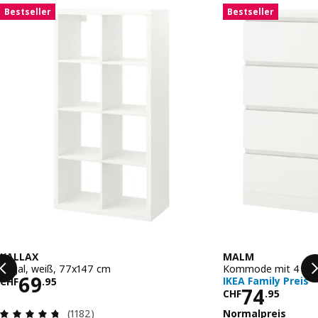
Liste überspringen
Bestseller
Bestseller
KALLAX
MALM
Regal, weiß, 77x147 cm
Kommode mit 4 Schu
Preis CHF 69.95
69
IKEA Family Preis
CHF
.
95
Preis CHF
74
CHF
.
95
Bewertungen: 4.7 von 5 Sternen. Bewertungen 
Normalpreis
(1182)