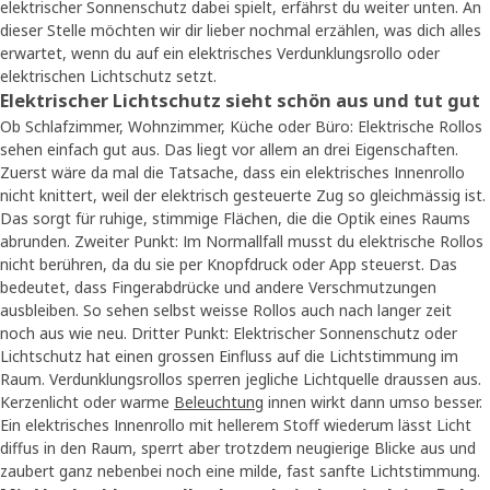
elektrischer Sonnenschutz dabei spielt, erfährst du weiter unten. An
dieser Stelle möchten wir dir lieber nochmal erzählen, was dich alles
erwartet, wenn du auf ein elektrisches Verdunklungsrollo oder
elektrischen Lichtschutz setzt.
Elektrischer Lichtschutz sieht schön aus und tut gut
Ob Schlafzimmer, Wohnzimmer, Küche oder Büro: Elektrische Rollos
sehen einfach gut aus. Das liegt vor allem an drei Eigenschaften.
Zuerst wäre da mal die Tatsache, dass ein elektrisches Innenrollo
nicht knittert, weil der elektrisch gesteuerte Zug so gleichmässig ist.
Das sorgt für ruhige, stimmige Flächen, die die Optik eines Raums
abrunden. Zweiter Punkt: Im Normallfall musst du elektrische Rollos
nicht berühren, da du sie per Knopfdruck oder App steuerst. Das
bedeutet, dass Fingerabdrücke und andere Verschmutzungen
ausbleiben. So sehen selbst weisse Rollos auch nach langer zeit
noch aus wie neu. Dritter Punkt: Elektrischer Sonnenschutz oder
Lichtschutz hat einen grossen Einfluss auf die Lichtstimmung im
Raum. Verdunklungsrollos sperren jegliche Lichtquelle draussen aus.
Kerzenlicht oder warme
Beleuchtung
innen wirkt dann umso besser.
Ein elektrisches Innenrollo mit hellerem Stoff wiederum lässt Licht
diffus in den Raum, sperrt aber trotzdem neugierige Blicke aus und
zaubert ganz nebenbei noch eine milde, fast sanfte Lichtstimmung.