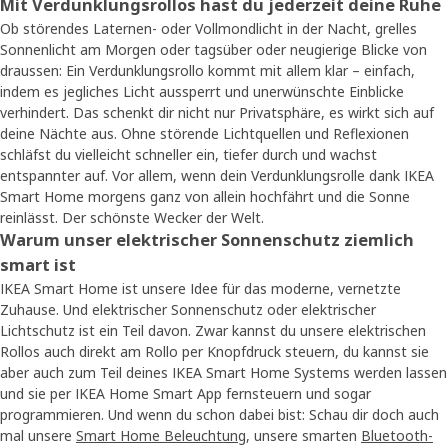
Mit Verdunklungsrollos hast du jederzeit deine Ruhe
Ob störendes Laternen- oder Vollmondlicht in der Nacht, grelles
Sonnenlicht am Morgen oder tagsüber oder neugierige Blicke von
draussen: Ein Verdunklungsrollo kommt mit allem klar – einfach,
indem es jegliches Licht aussperrt und unerwünschte Einblicke
verhindert. Das schenkt dir nicht nur Privatsphäre, es wirkt sich auf
deine Nächte aus. Ohne störende Lichtquellen und Reflexionen
schläfst du vielleicht schneller ein, tiefer durch und wachst
entspannter auf. Vor allem, wenn dein Verdunklungsrolle dank IKEA
Smart Home morgens ganz von allein hochfährt und die Sonne
reinlässt. Der schönste Wecker der Welt.
Warum unser elektrischer Sonnenschutz ziemlich
smart ist
IKEA Smart Home ist unsere Idee für das moderne, vernetzte
Zuhause. Und elektrischer Sonnenschutz oder elektrischer
Lichtschutz ist ein Teil davon. Zwar kannst du unsere elektrischen
Rollos auch direkt am Rollo per Knopfdruck steuern, du kannst sie
aber auch zum Teil deines IKEA Smart Home Systems werden lassen
und sie per IKEA Home Smart App fernsteuern und sogar
programmieren. Und wenn du schon dabei bist: Schau dir doch auch
mal unsere
Smart Home Beleuchtung
, unsere smarten
Bluetooth-