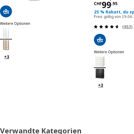
Normalpr
99
CHF
.
95
25 % Rabatt, du s
Preis gültig von 29.06
Weitere Optionen
Bewer
(463)
KALLAX
Option: KALLAX, Regal, weiß, 77x147 cm
Option: KALLAX, Regal, Eicheneff wlas, 77x147 cm
Weitere Optionen
+3
MALM
Option: MALM, Komm
Option: MALM, Komm
+3
Verwandte Kategorien