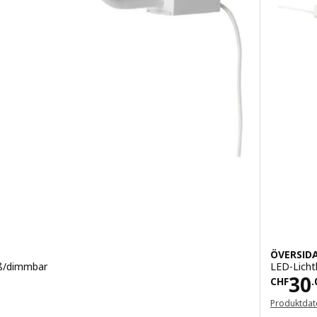
ÖVERSID
iß/dimmbar
LED-Licht
.95
Prei
30
CHF
.
Produktdat
(In einem n