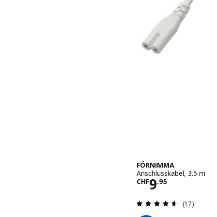
FÖRNIMMA
Anschlusskabel, 3.5 m
Preis CHF 9.
9
CHF
.
95
Bewertung
(17)