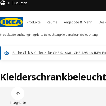
CH
Deutsch
Produkte
Räume
Angebote & Mehr
Desi
Produkte
Beleuchtung
Integrierte Beleuchtung
Kleiderschrankbeleuchtung
Buche Click & Collect* für CHF 0.- statt CHF 4.95 als IKEA F
Kleiderschrankbeleuch
Liste der Produkt überspringen
Integrierte