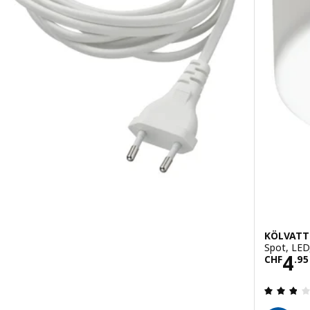
KÖLVATT
Spot, LED
95
Prei
4
CHF
.
95
en: 4.6 von 5 Sternen. Bewertungen insgesamt: