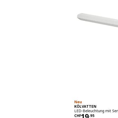
Neu
KÖLVATTEN
LED-Beleuchtung mit Sens
Preis CHF 19
19
CHF
.
95