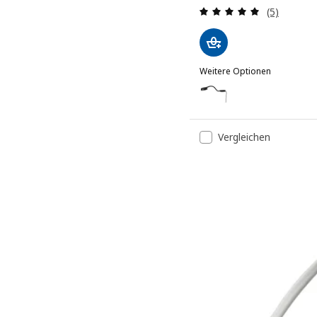
Bewertung
(5)
Weitere Optionen
YTBERG
Option: YTBERG, Schrank
Vergleichen