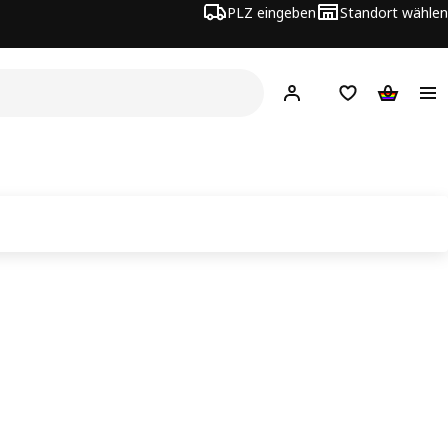
PLZ eingeben
Standort wählen
Hej!
Logge dich ein
Einkaufsliste
Warenko