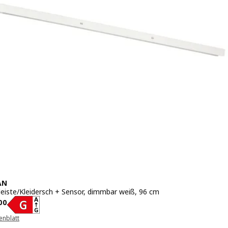
AN
leiste/Kleidersch + Sensor, dimmbar weiß, 96 cm
s CHF 30.00
00
enblatt
euen Fenster)