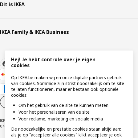
Dit is IKEA
IKEA Family & IKEA Business
Hej! Je hebt controle over je eigen
cookies
Op IKEA.be maken wij en onze digitale partners gebruik
van cookies. Sommige zijn strikt noodzakelijk om te site
te laten functioneren, maar er bestaan ook optionele
cookies:
Cookie-instellingen
NL
Om het gebruik van de site te kunnen meten
Voor het personaliseren van de site
Voor reclame, marketing en sociale media
IKEA BELGIUM NV, Weiveldlaan 19, 1930 Zaventem, KBO nummer
0425.258.688 © Inter IKEA Systems B.V. 1999-2026
De noodzakelijke en prestatie cookies staan altijd aan;
als je op "accepteer alle cookies" klikt accepteer je ook