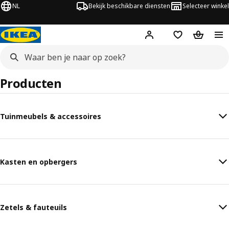
NL
Bekijk beschikbare diensten
Selecteer winkel
Hej!
Log in
Verlanglijstje
Winkelm
Producten
Tuinmeubels & accessoires
Kasten en opbergers
Zetels & fauteuils